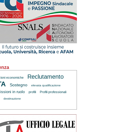
enza
Reclutamento
zioni economiche
TA
Sostegno
elevata qualificazione
ssioni in ruolo
profili
Profili professionali
destinazione