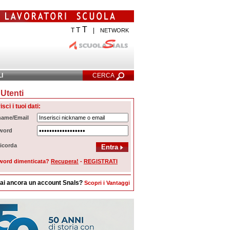
T
T
T
|
NETWORK
LI
CERCA
Utenti
cerca Avanzata
isci i tuoi dati:
name/Email
word
icorda
word dimenticata?
Recupera!
-
REGISTRATI
ai ancora un account Snals?
Scopri i Vantaggi