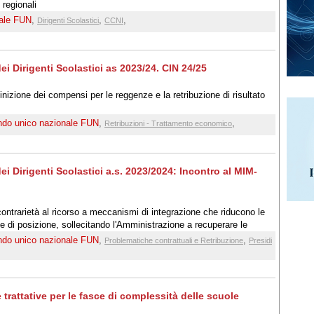
 regionali
nale FUN
,
,
,
Dirigenti Scolastici
CCNI
ei Dirigenti Scolastici as 2023/24. CIN 24/25
izione dei compensi per le reggenze e la retribuzione di risultato
ndo unico nazionale FUN
,
,
Retribuzioni - Trattamento economico
ei Dirigenti Scolastici a.s. 2023/2024: Incontro al MIM-
ontrarietà al ricorso a meccanismi di integrazione che riducono le
one di posizione, sollecitando l'Amministrazione a recuperare le
ndo unico nazionale FUN
,
,
Problematiche contrattuali e Retribuzione
Presidi
trattative per le fasce di complessità delle scuole