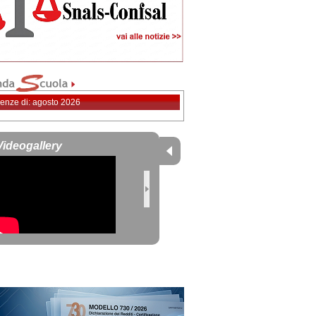
enze di: agosto 2026
Videogallery