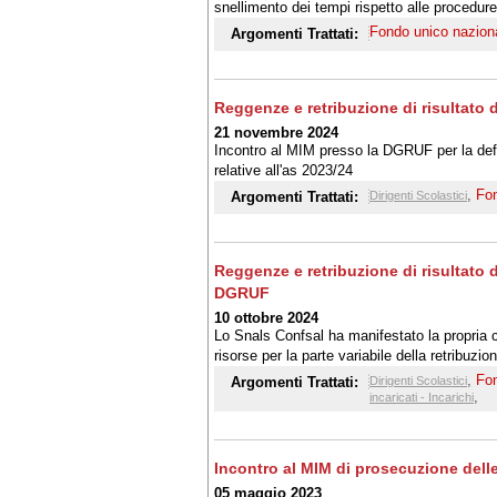
snellimento dei tempi rispetto alle procedure
Fondo unico nazio
Argomenti Trattati:
Reggenze e retribuzione di risultato d
21 novembre 2024
Incontro al MIM presso la DGRUF per la defin
relative all'as 2023/24
,
Fo
Argomenti Trattati:
Dirigenti Scolastici
Reggenze e retribuzione di risultato d
DGRUF
10 ottobre 2024
Lo Snals Confsal ha manifestato la propria c
risorse per la parte variabile della retribuzi
somme con finanziamenti aggiuntivi
,
Fo
Argomenti Trattati:
Dirigenti Scolastici
,
incaricati - Incarichi
Incontro al MIM di prosecuzione delle 
05 maggio 2023