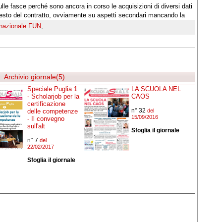
ulle fasce perché sono ancora in corso le acquisizioni di diversi dati
testo del contratto, ovviamente su aspetti secondari mancando la
nazionale FUN
,
Archivio giornale(5)
Speciale Puglia 1
LA SCUOLA NEL
- Scholarjob per la
CAOS
certificazione
n° 32
delle competenze
del
15/09/2016
- Il convegno
sull'alt
Sfoglia il giornale
n° 7
del
22/02/2017
Sfoglia il giornale