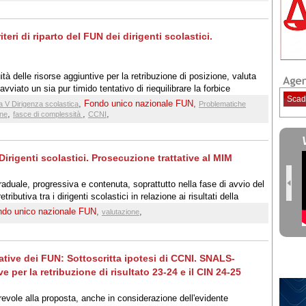
teri di riparto del FUN dei dirigenti scolastici.
à delle risorse aggiuntive per la retribuzione di posizione, valuta
viato un sia pur timido tentativo di riequilibrare la forbice
Scad
,
Fondo unico nazionale FUN
,
a V Dirigenza scolastica
Problematiche
,
,
,
one
fasce di complessità
CCNI
i Dirigenti scolastici. Prosecuzione trattative al MIM
duale, progressiva e contenuta, soprattutto nella fase di avvio del
ibutiva tra i dirigenti scolastici in relazione ai risultati della
ndo unico nazionale FUN
,
,
valutazione
rative dei FUN: Sottoscritta ipotesi di CCNI. SNALS-
ve per la retribuzione di risultato 23-24 e il CIN 24-25
vole alla proposta, anche in considerazione dell'evidente