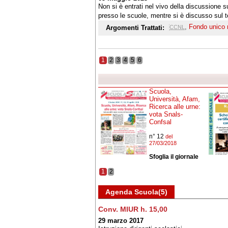
Non si è entrati nel vivo della discussione s
presso le scuole, mentre si è discusso sul 
nuova proposta di ripartizione in fasce
,
Fondo unico 
Argomenti Trattati:
CCNL
1
2
3
4
5
6
Scuola,
Università, Afam,
Ricerca alle urne:
vota Snals-
Confsal
n° 12
del
27/03/2018
Sfoglia il giornale
1
2
Agenda Scuola(5)
Conv. MIUR h. 15,00
29 marzo 2017