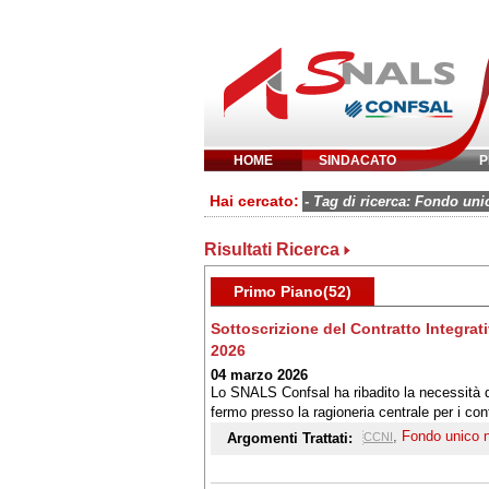
HOME
SINDACATO
P
Inserisci parola 
Hai cercato:
- Tag di ricerca: Fondo un
Risultati Ricerca
Primo Piano(52)
Sottoscrizione del Contratto Integrat
2026
04 marzo 2026
Lo SNALS Confsal ha ribadito la necessità di
fermo presso la ragioneria centrale per i cont
,
Fondo unico 
Argomenti Trattati:
CCNI