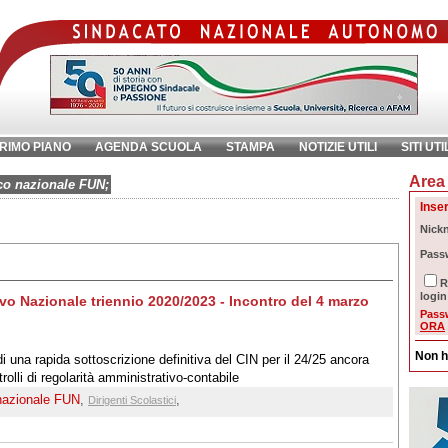
RIMO PIANO
AGENDA SCUOLA
STAMPA
NOTIZIE UTILI
SITI UTI
Area 
chiave:
Ri
ico nazionale FUN;
Inser
Nick
Pass
R
login
ivo Nazionale triennio 2020/2023 - Incontro del 4 marzo
Pass
ORA
Non h
 una rapida sottoscrizione definitiva del CIN per il 24/25 ancora
rolli di regolarità amministrativo-contabile
nazionale FUN
,
,
Dirigenti Scolastici