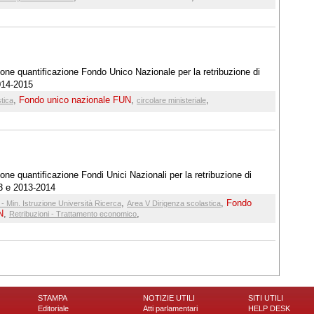
ione quantificazione Fondo Unico Nazionale per la retribuzione di
2014-2015
,
Fondo unico nazionale FUN
,
,
tica
circolare ministeriale
one quantificazione Fondi Unici Nazionali per la retribuzione di
13 e 2013-2014
,
,
Fondo
- Min. Istruzione Università Ricerca
Area V Dirigenza scolastica
N
,
,
Retribuzioni - Trattamento economico
STAMPA
NOTIZIE UTILI
SITI UTILI
Editoriale
Atti parlamentari
HELP DESK