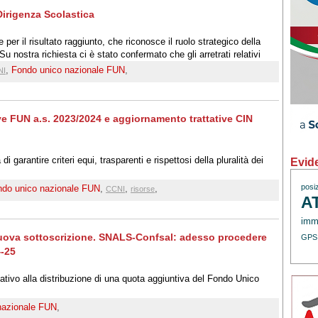
Dirigenza Scolastica
il risultato raggiunto, che riconosce il ruolo strategico della
u nostra richiesta ci è stato confermato che gli arretrati relativi
 reggenze, grazie ad un accordo con il MEF, saranno messi in
,
Fondo unico nazionale FUN
,
NI
ve FUN a.s. 2023/2024 e aggiornamento trattative CIN
rantire criteri equi, trasparenti e rispettosi della pluralità dei
Evid
posi
ndo unico nazionale FUN
,
,
,
CCNI
risorse
A
immi
 nuova sottoscrizione. SNALS-Confsal: adesso procedere
GPS
4-25
lativo alla distribuzione di una quota aggiuntiva del Fondo Unico
nazionale FUN
,