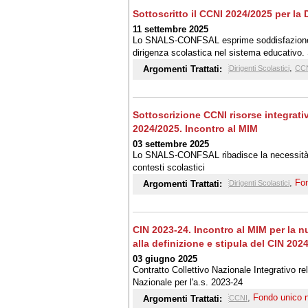
Sottoscritto il CCNI 2024/2025 per la 
11 settembre 2025
Lo SNALS-CONFSAL esprime soddisfazione per 
dirigenza scolastica nel sistema educativo. S
all'as 23/24 per retribuzione di risultato e
,
Argomenti Trattati:
Dirigenti Scolastici
CC
pagamento ad ottobre
Sottoscrizione CCNI risorse integrati
2024/2025. Incontro al MIM
03 settembre 2025
Lo SNALS-CONFSAL ribadisce la necessità di ga
contesti scolastici
,
Fo
Argomenti Trattati:
Dirigenti Scolastici
CIN 2023-24. Incontro al MIM per la
alla definizione e stipula del CIN 202
03 giugno 2025
Contratto Collettivo Nazionale Integrativo re
Nazionale per l'a.s. 2023-24
,
Fondo unico 
Argomenti Trattati:
CCNI