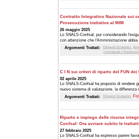
Contratto Integrativo Nazionale sui cri
Prosecuzione trattative al MIM
26 maggio 2025
Lo SNALS-Confsal, pur considerando l'esiguit
con attenzione che l'Amministrazione abbia av
retributiva delle fasce
,
Argomenti Trattati:
Dirigenti Scolastici
Are
contrattuali e Retribuzi
C I N sui criteri di riparto del FUN de
02 aprile 2025
Lo SNALS-Confsal ha proposto di rendere gra
nuovo sistema di valutazione, la differenza retr
valutazione
,
Fo
Argomenti Trattati:
Dirigenti Scolastici
Riparto e impiego delle risorse integ
Confsal: Ora avviare subito le trattati
27 febbraio 2025
Lo SNALS-Confsal ha espresso parere favore