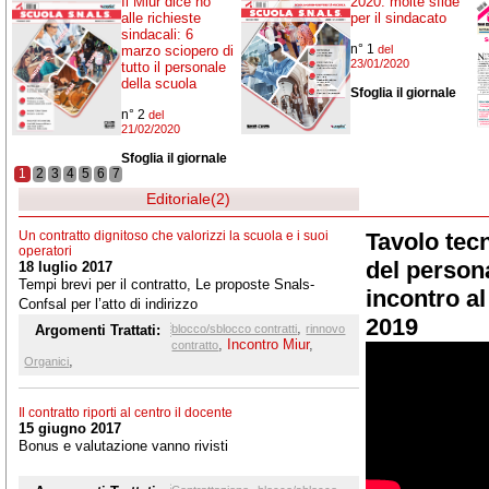
Il Miur dice no
2020: molte sfide
alle richieste
per il sindacato
sindacali: 6
n° 1
marzo sciopero di
del
23/01/2020
tutto il personale
della scuola
Sfoglia il giornale
n° 2
del
21/02/2020
Sfoglia il giornale
1
2
3
4
5
6
7
Editoriale(2)
Un contratto dignitoso che valorizzi la scuola e i suoi
Tavolo tec
operatori
del persona
18 luglio 2017
Tempi brevi per il contratto, Le proposte Snals-
incontro a
Confsal per l’atto di indirizzo
2019
,
Argomenti Trattati:
blocco/sblocco contratti
rinnovo
,
Incontro Miur
,
contratto
,
Organici
Il contratto riporti al centro il docente
15 giugno 2017
Bonus e valutazione vanno rivisti