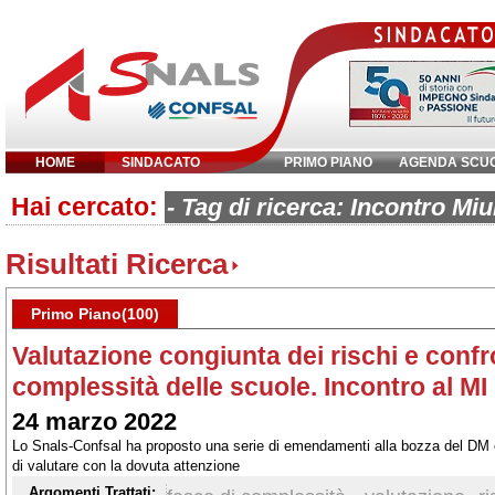
HOME
SINDACATO
PRIMO PIANO
AGENDA SCU
Hai cercato:
Inserisci parola chiave:
- Tag di ricerca: Incontro Miu
Risultati Ricerca
Primo Piano(100)
Valutazione congiunta dei rischi e confr
complessità delle scuole. Incontro al MI
24 marzo 2022
Lo Snals-Confsal ha proposto una serie di emendamenti alla bozza del DM 
di valutare con la dovuta attenzione
Argomenti Trattati: