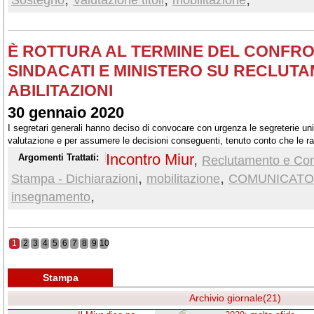
È ROTTURA AL TERMINE DEL CONFR
SINDACATI E MINISTERO SU RECLUT
ABILITAZIONI
30 gennaio 2020
I segretari generali hanno deciso di convocare con urgenza le segreterie un
valutazione e per assumere le decisioni conseguenti, tenuto conto che le r
sospese le iniziative di mobilitazione vengono oggi definitivamente a cader
Incontro Miur
,
Argomenti Trattati:
Reclutamento e Con
,
,
Stampa - Dichiarazioni
mobilitazione
COMUNICATO
,
insegnamento
1
2
3
4
5
6
7
8
9
10
Stampa
Archivio giornale(21)