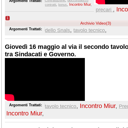
,
Argomenti Trattati:
Contrattazione
blocco/sblocco
,
,
Incontro Miur
,
contratti
bonus
,
Inco
precari
1
Archivio Video(3)
,
,
Argomenti Trattati:
dello Snals
tavolo tecnico
Giovedì 16 maggio al via il secondo tavolo
tra Sindacati e Governo.
,
Incontro Miur
,
Argomenti Trattati:
tavolo tecnico
Pre
Incontro Miur
,