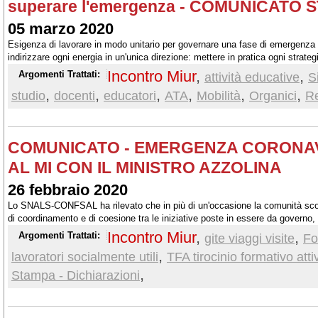
superare l'emergenza - COMUNICATO 
05 marzo 2020
Esigenza di lavorare in modo unitario per governare una fase di emergenza c
indirizzare ogni energia in un'unica direzione: mettere in pratica ogni strategia
della sicurezza del milione di lavoratrici e lavoratori che compongono il per
Incontro Miur
,
,
Argomenti Trattati:
attività educative
S
,
,
,
,
,
,
studio
docenti
educatori
ATA
Mobilità
Organici
R
COMUNICATO - EMERGENZA CORONAV
AL MI CON IL MINISTRO AZZOLINA
26 febbraio 2020
Lo SNALS-CONFSAL ha rilevato che in più di un'occasione la comunità sc
di coordinamento e di coesione tra le iniziative poste in essere da governo,
CONFSAL ha chiesto anche che siano fornite indicazioni precise sulla concr
Incontro Miur
,
,
Argomenti Trattati:
gite viaggi visite
Fo
delle modalità di formazione a distanza.
,
lavoratori socialmente utili
TFA tirocinio formativo atti
,
Stampa - Dichiarazioni