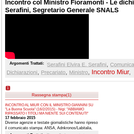
Incontro col Ministro Fioramonti - Le dichi
Serafini, Segretario Generale SNALS
,
Argomenti Trattati:
Serafini Elvira E. Serafini
Comunica
,
,
,
Incontro Miur
,
Dichiarazioni
Precariato
Ministro
1
Rassegna stampa(1)
INCONTRO AL MIUR CON IL MINISTRO GIANNINI SU
"La Buona Scuola" (16/2/2015) - Nigi: "ABBIAMO
RIPASSATO I TITOLI MA NIENTE SUI CONTENUTI"
17 febbraio 2015
Diverse agenzie e testate giornalistiche hanno ripreso
il comunicato stampa: ANSA, Adnkronos/Labitalia,
ASCA, DIRE, PPN, TMNews/Yahoo, La Tecnica della