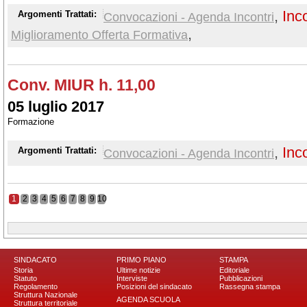
,
Inc
Argomenti Trattati:
Convocazioni - Agenda Incontri
,
Miglioramento Offerta Formativa
Conv. MIUR h. 11,00
05 luglio 2017
Formazione
,
Inc
Argomenti Trattati:
Convocazioni - Agenda Incontri
1
2
3
4
5
6
7
8
9
10
SINDACATO
PRIMO PIANO
STAMPA
Storia
Ultime notizie
Editoriale
Statuto
Interviste
Pubblicazioni
Regolamento
Posizioni del sindacato
Rassegna stampa
Struttura Nazionale
AGENDA SCUOLA
Struttura territoriale