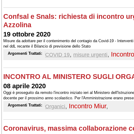
Confsal e Snals: richiesta di incontro ur
Azzolina
19 ottobre 2020
Misure da adottare per il contenimento del contagio da Covid-19 - Interventi
nel ddL recante il Bilancio di previsione dello Stato
,
,
Incontro
Argomenti Trattati:
COVID 19
misure urgenti
INCONTRO AL MINISTERO SUGLI ORGAN
08 aprile 2020
Oggi è proseguito da remoto l'incontro iniziato ieri al Ministero dell'Istruzion
docente per il prossimo anno scolastico. Per l'Amministrazione erano presen
Bruschi e il dirigente dell'Ufficio del personale docente ed educativo dott Pon
,
Incontro Miur
,
Argomenti Trattati:
Organici
Coronavirus, massima collaborazione c