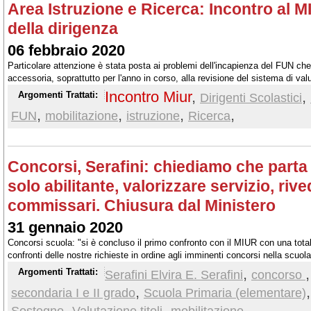
Area Istruzione e Ricerca: Incontro al 
della dirigenza
06 febbraio 2020
Particolare attenzione è stata posta ai problemi dell'incapienza del FUN che 
accessoria, soprattutto per l'anno in corso, alla revisione del sistema di val
una mobilità straordinaria per i dirigenti scolastici neoassunti.
Incontro Miur
,
,
Argomenti Trattati:
Dirigenti Scolastici
,
,
,
,
FUN
mobilitazione
istruzione
Ricerca
Concorsi, Serafini: chiediamo che part
solo abilitante, valorizzare servizio, ri
commissari. Chiusura dal Ministero
31 gennaio 2020
Concorsi scuola: "si è concluso il primo confronto con il MIUR con una total
confronti delle nostre richieste in ordine agli imminenti concorsi nella scuola
,
Argomenti Trattati:
Serafini Elvira E. Serafini
concorso
,
secondaria I e II grado
Scuola Primaria (elementare)
,
,
,
Sostegno
Valutazione titoli
mobilitazione