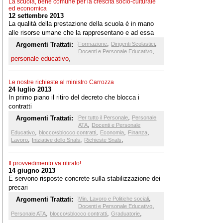
La scuola, bene comune per la crescita socio-culturale
ed economica
12 settembre 2013
La qualità della prestazione della scuola è in mano
alle risorse umane che la rappresentano e ad essa
dedicano gran parte della loro vita. Proprio per questo
,
,
Argomenti Trattati:
Formazione
Dirigenti Scolastici
occorrono più risorse per la formazione
,
Docenti e Personale Educativo
personale educativo
,
Le nostre richieste al ministro Carrozza
24 luglio 2013
In primo piano il ritiro del decreto che blocca i
contratti
,
Argomenti Trattati:
Per tutto il Personale
Personale
,
ATA
Docenti e Personale
,
,
,
,
Educativo
blocco/sblocco contratti
Economia
Finanza
,
,
,
Lavoro
Iniziative dello Snals
Richieste Snals
Il provvedimento va ritirato!
14 giugno 2013
E servono risposte concrete sulla stabilizzazione dei
precari
,
Argomenti Trattati:
Min. Lavoro e Politiche sociali
,
Docenti e Personale Educativo
,
,
,
Personale ATA
blocco/sblocco contratti
Graduatorie