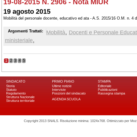
19-08-2015 N. 2906 - Nota MIUR
19 agosto 2015
Mobilità del personale docente, educativo ed ata - A.S. 2015/16 O.M. n. 4 
,
Argomenti Trattati:
Mobilità
Docenti e Personale Educat
,
ministeriale
1
2
3
4
5
SINDACATO
PRIMO PIANO
STAMPA
Storia
Ultime notizie
Editoriale
Statuto
Interviste
Pubblicazioni
Regolamento
Posizioni del sindacato
Rassegna stampa
Struttura Nazionale
AGENDA SCUOLA
Struttura territoriale
Copyright 2013 SNALS. Risoluzione minima: 1024x768. Ottimizzato per Mozilla