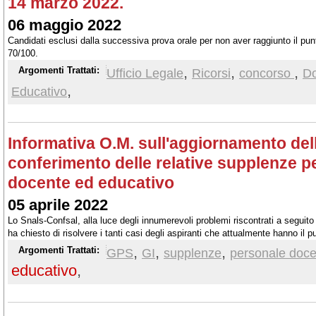
14 marzo 2022.
06 maggio 2022
Candidati esclusi dalla successiva prova orale per non aver raggiunto il pun
70/100.
,
,
,
Argomenti Trattati:
Ufficio Legale
Ricorsi
concorso
Do
,
Educativo
Informativa O.M. sull'aggiornamento dell
conferimento delle relative supplenze pe
docente ed educativo
05 aprile 2022
Lo Snals-Confsal, alla luce degli innumerevoli problemi riscontrati a seguit
ha chiesto di risolvere i tanti casi degli aspiranti che attualmente hanno il p
rettifica del punteggio emanati dalle Istituzioni scolastiche
,
,
,
Argomenti Trattati:
GPS
GI
supplenze
personale doce
educativo
,