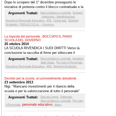
Dopo lo sciopero del 1° dicembre proseguono le
iniziative di protesta contro il blocco contrattuale e la
cancellazione degli scatti di anzianità
,
Argomenti Trattati:
blocco/sblocco contratti
Scioperi
,
- Agitazioni - Manifestazioni
,
,
,
Docenti e Personale Educativo
ATA
Università
Dirigenti
,
,
,
Scolastici
DSGA D.S.G.A.
Governo
La risposta del personale : BOCCIATO IL PIANO
SCUOLA DEL GOVERNO
20 ottobre 2014
LA SCUOLA RIVENDICA I SUOI DIRITTI Verso la
conclusione la raccolta di firme per sbloccare il
contratto.
,
Argomenti Trattati:
blocco/sblocco contratti
Iniziative
,
,
dello Snals
Per tutto il Personale
,
,
,
Docenti e Personale Educativo
ATA
Dirigenti Scolastici
Decreto per la scuola: un provvedimento deludente
23 settembre 2013
Nigi: "Mancano investimenti per il rilancio della
scuola e per la valorizzazione di tutto il personale"
,
,
Argomenti Trattati:
Decreti Legge
Editoriale
,
blocco/sblocco contratti
Per tutto
,
personale educativo
,
,
il Personale
Afam