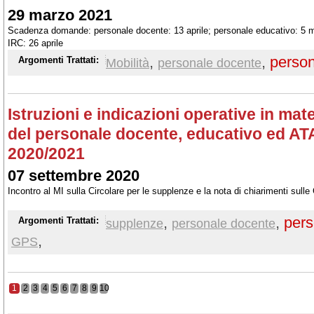
29 marzo 2021
Scadenza domande: personale docente: 13 aprile; personale educativo: 5 m
IRC: 26 aprile
,
,
person
Argomenti Trattati:
Mobilità
personale docente
Istruzioni e indicazioni operative in mat
del personale docente, educativo ed ATA 
2020/2021
07 settembre 2020
Incontro al MI sulla Circolare per le supplenze e la nota di chiarimenti sull
,
,
pers
Argomenti Trattati:
supplenze
personale docente
,
GPS
1
2
3
4
5
6
7
8
9
10