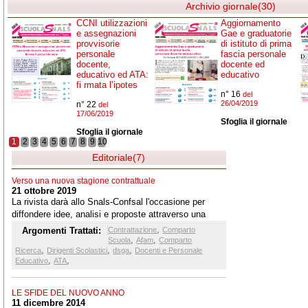
Archivio giornale(30)
CCNI utilizzazioni
Aggiornamento
e assegnazioni
Gae e graduatorie
provvisorie
di istituto di prima
personale
fascia personale
docente,
docente ed
educativo ed ATA:
educativo
fi rmata l’ipotes
n° 16
del
26/04/2019
n° 22
del
17/06/2019
Sfoglia il giornale
Sfoglia il giornale
1
2
3
4
5
6
7
8
9
10
Editoriale(7)
Verso una nuova stagione contrattuale
21 ottobre 2019
La rivista darà allo Snals-Confsal l'occasione per
diffondere idee, analisi e proposte attraverso una
serie di rubriche che, oltre a definire l'identità della
,
Argomenti Trattati:
Contrattazione
Comparto
rivista, medesima, offrono, tramite un ventaglio di
,
,
Scuola
Afam
Comparto
,
,
,
qualificati interventi, chiavi di lettura che possono
Ricerca
Dirigenti Scolastici
dsga
Docenti e Personale
,
,
Educativo
ATA
suscitare e mantenere vivo l’interesse dei lettori
LE SFIDE DEL NUOVO ANNO
11 dicembre 2014