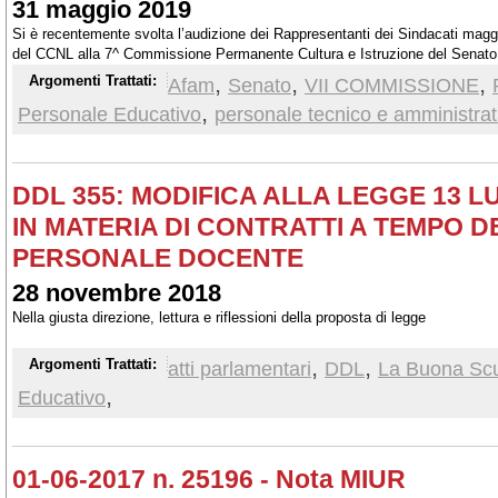
31 maggio 2019
Si è recentemente svolta l’audizione dei Rappresentanti dei Sindacati maggi
del CCNL alla 7^ Commissione Permanente Cultura e Istruzione del Senato de
legislativo relativo allo Schema di Decreto del Presidente della Repubblica
,
,
,
Argomenti Trattati:
Afam
Senato
VII COMMISSIONE
procedure e le modalità per la programmazione e il reclutamento del person
,
Personale Educativo
personale tecnico e amministrat
amministrativo e tecnico del comparto dell'alta formazione artistica, music
DDL 355: MODIFICA ALLA LEGGE 13 LU
IN MATERIA DI CONTRATTI A TEMPO 
PERSONALE DOCENTE
28 novembre 2018
Nella giusta direzione, lettura e riflessioni della proposta di legge
,
,
Argomenti Trattati:
atti parlamentari
DDL
La Buona Sc
,
Educativo
01-06-2017 n. 25196 - Nota MIUR