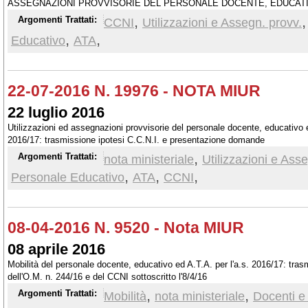
ASSEGNAZIONI PROVVISORIE DEL PERSONALE DOCENTE, EDUCATIV
SCOLASTICO 2016/17.
,
Argomenti Trattati:
CCNI
Utilizzazioni e Assegn. provv.
,
,
Educativo
ATA
22-07-2016 N. 19976 - NOTA MIUR
22 luglio 2016
Utilizzazioni ed assegnazioni provvisorie del personale docente, educativo 
2016/17: trasmissione ipotesi C.C.N.I. e presentazione domande
,
Argomenti Trattati:
nota ministeriale
Utilizzazioni e Ass
,
,
,
Personale Educativo
ATA
CCNI
08-04-2016 N. 9520 - Nota MIUR
08 aprile 2016
Mobilità del personale docente, educativo ed A.T.A. per l'a.s. 2016/17: tras
dell'O.M. n. 244/16 e del CCNI sottoscritto l'8/4/16
,
,
Argomenti Trattati:
Mobilità
nota ministeriale
Docenti e