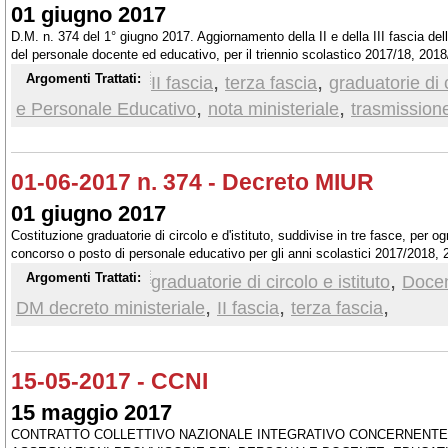
01 giugno 2017
D.M. n. 374 del 1° giugno 2017. Aggiornamento della II e della III fascia delle
del personale docente ed educativo, per il triennio scolastico 2017/18, 201
,
,
Argomenti Trattati:
II fascia
terza fascia
graduatorie di c
,
,
e Personale Educativo
nota ministeriale
trasmission
01-06-2017 n. 374 - Decreto MIUR
01 giugno 2017
Costituzione graduatorie di circolo e d'istituto, suddivise in tre fasce, per 
concorso o posto di personale educativo per gli anni scolastici 2017/2018
,
Argomenti Trattati:
graduatorie di circolo e istituto
Docen
,
,
,
DM decreto ministeriale
II fascia
terza fascia
15-05-2017 - CCNI
15 maggio 2017
CONTRATTO COLLETTIVO NAZIONALE INTEGRATIVO CONCERNENTE L