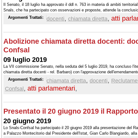
Il Senato, il 18 luglio ha approvato il ddl n. 763 in materia di ambiti territori
Snals, che ha partecipato con osservazioni e proposte, attende la conclusio
chiamata diretta, come auspicato.
,
,
atti parl
Argomenti Trattati:
docenti
chiamata diretta
Abolizione chiamata diretta docenti: d
Confsal
09 luglio 2019
La VII commissione Senato, nella seduta del 5 luglio 2019, ha concluso l'it
chiamata diretta docenti - rel. Barbaro) con l'approvazione dell'emendamen
partecipato con sue osservazioni e proposte.
,
,
Argomenti Trattati:
chiamata diretta
docenti
Reclutame
,
atti parlamentari
,
Confsal
Presentato il 20 giugno 2019 il Rapporto
20 giugno 2019
Lo Snals-Confsal ha partecipato il 20 giugno 2019 alla presentazione del Rap
a Palazzo Montecitorio dal Presidente dell'Istat, Gian Carlo Blangiardo, all