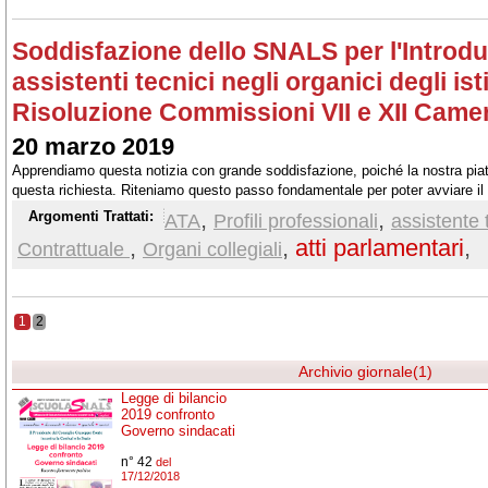
Soddisfazione dello SNALS per l'Introdu
assistenti tecnici negli organici degli ist
Risoluzione Commissioni VII e XII Came
20 marzo 2019
Apprendiamo questa notizia con grande soddisfazione, poiché la nostra piat
questa richiesta. Riteniamo questo passo fondamentale per poter avviare il 
revisione professionale di tutto il personale ATA.
,
,
Argomenti Trattati:
ATA
Profili professionali
assistente 
,
,
atti parlamentari
,
Contrattuale
Organi collegiali
1
2
Archivio giornale(1)
Legge di bilancio
2019 confronto
Governo sindacati
n° 42
del
17/12/2018