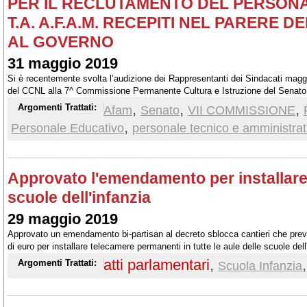
PER IL RECLUTAMENTO DEL PERSON
T.A. A.F.A.M. RECEPITI NEL PARERE D
AL GOVERNO
31 maggio 2019
Si è recentemente svolta l’audizione dei Rappresentanti dei Sindacati maggi
del CCNL alla 7^ Commissione Permanente Cultura e Istruzione del Senato de
legislativo relativo allo Schema di Decreto del Presidente della Repubblica
,
,
,
Argomenti Trattati:
Afam
Senato
VII COMMISSIONE
procedure e le modalità per la programmazione e il reclutamento del person
,
Personale Educativo
personale tecnico e amministrat
amministrativo e tecnico del comparto dell'alta formazione artistica, music
Approvato l'emendamento per installare
scuole dell'infanzia
29 maggio 2019
Approvato un emendamento bi-partisan al decreto sblocca cantieri che preve
di euro per installare telecamere permanenti in tutte le aule delle scuole dell
atti parlamentari
,
,
Argomenti Trattati:
Scuola Infanzia