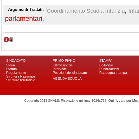
,
Argomenti Trattati:
Coordinamento Scuola Infanzia
Infa
parlamentari
,
1
2
SINDACATO
PRIMO PIANO
STAMPA
Storia
Ultime notizie
Editoriale
Statuto
Interviste
Pubblicazioni
Regolamento
Posizioni del sindacato
Rassegna stampa
Struttura Nazionale
AGENDA SCUOLA
Struttura territoriale
Copyright 2013 SNALS. Risoluzione minima: 1024x768. Ottimizzato per Mozilla