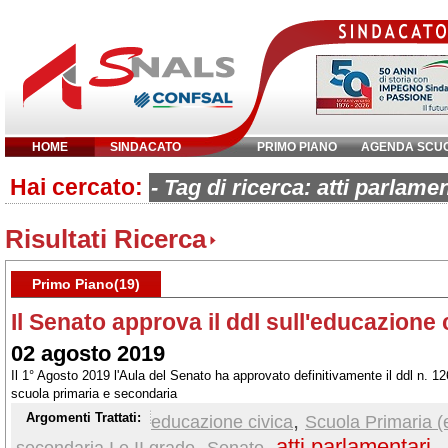
HOME
SINDACATO
PRIMO PIANO
AGENDA SCU
Hai cercato:
Inserisci parola chiave:
- Tag di ricerca: atti parlamen
Risultati Ricerca
Primo Piano(19)
Il Senato approva il ddl sull'educazione 
02 agosto 2019
Il 1° Agosto 2019 l'Aula del Senato ha approvato definitivamente il ddl n. 12
scuola primaria e secondaria
,
Argomenti Trattati:
educazione civica
Scuola Primaria (
,
,
atti parlamentari
,
secondaria I e II grado
Senato