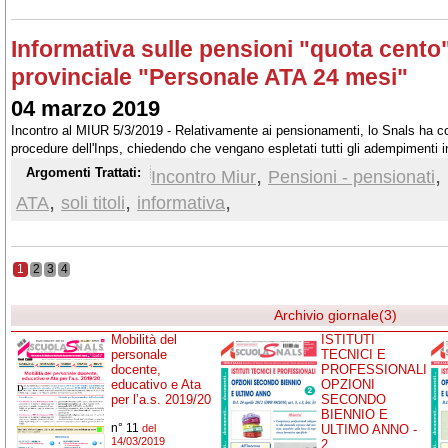
Informativa sulle pensioni "quota cento
provinciale "Personale ATA 24 mesi"
04 marzo 2019
Incontro al MIUR 5/3/2019 - Relativamente ai pensionamenti, lo Snals ha con
procedure dell'Inps, chiedendo che vengano espletati tutti gli adempimenti in 
quel che riguarda i bandi "24mesi" è stato chiesto lo slittamento al 5 aprile 
,
,
Argomenti Trattati:
Incontro Miur
Pensioni - pensionati
USR...
,
,
,
ATA
soli titoli
informativa
1
2
3
4
Archivio giornale(3)
Mobilità del
ISTITUTI
personale
TECNICI E
docente,
PROFESSIONALI
educativo e Ata
OPZIONI
per l’a.s. 2019/20
SECONDO
BIENNIO E
n° 11
del
ULTIMO ANNO -
14/03/2019
2