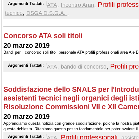
anni e si richiede una sempre maggiore professionalità al personale, e ciò
,
,
Profili profess
Argomenti Trattati:
ATA
Incontro Aran
formazione e le lacune del sistema di reclutamento
,
,
tecnico
DSGA D.S.G.A.
Concorso ATA soli titoli
20 marzo 2019
Bandi per il concorso soli titoli personale ATA profili professionali area A e
,
,
Profili pr
Argomenti Trattati:
ATA
bando di concorso
Soddisfazione dello SNALS per l'Introdu
assistenti tecnici negli organici degli ist
Risoluzione Commissioni VII e XII Came
20 marzo 2019
Apprendiamo questa notizia con grande soddisfazione, poiché la nostra piat
questa richiesta. Riteniamo questo passo fondamentale per poter avviare il 
revisione professionale di tutto il personale ATA.
,
Profili professionali
,
Argomenti Trattati:
ATA
assiste