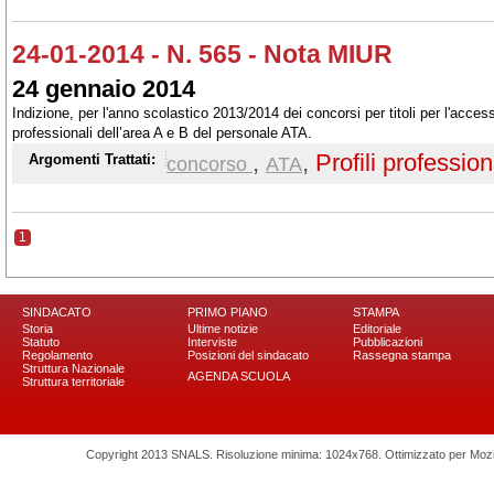
24-01-2014 - N. 565 - Nota MIUR
24 gennaio 2014
Indizione, per l'anno scolastico 2013/2014 dei concorsi per titoli per l'accesso a
professionali dell’area A e B del personale ATA.
,
,
Profili profession
Argomenti Trattati:
concorso
ATA
1
SINDACATO
PRIMO PIANO
STAMPA
Storia
Ultime notizie
Editoriale
Statuto
Interviste
Pubblicazioni
Regolamento
Posizioni del sindacato
Rassegna stampa
Struttura Nazionale
AGENDA SCUOLA
Struttura territoriale
Copyright 2013 SNALS. Risoluzione minima: 1024x768. Ottimizzato per Mozilla