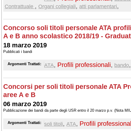
,
,
,
Contrattuale
Organi collegiali
atti parlamentari
Concorso soli titoli personale ATA profil
A e B anno scolastico 2018/19 - Graduat
18 marzo 2019
Pubblicati i bandi
,
Profili professionali
,
,
Argomenti Trattati:
ATA
bando
Concorsi per soli titoli personale ATA Pro
aree A e B
06 marzo 2019
Pubblicazione dei bandi da parte degli USR entro il 20 marzo p.v. (Nota MI
,
,
Profili professional
Argomenti Trattati:
soli titoli
ATA