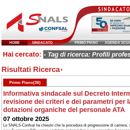
HOME
SINDACATO
PRIMO PIANO
AGENDA SCU
Hai cercato:
Inserisci parola chiave:
- Tag di ricerca: Profili profe
Risultati Ricerca
Primo Piano(36)
Informativa sindacale sul Decreto Interm
revisione dei criteri e dei parametri per l
dotazioni organiche del personale ATA
07 ottobre 2025
Lo SNALS-Confsal ha chiesto che la procedura di progressione di carriera, s