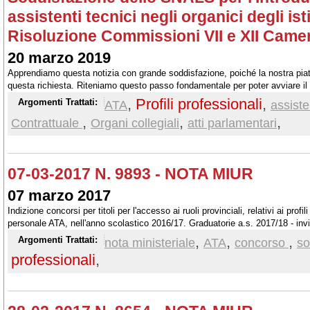
assistenti tecnici negli organici degli ist
Risoluzione Commissioni VII e XII Came
20 marzo 2019
Apprendiamo questa notizia con grande soddisfazione, poiché la nostra piat
questa richiesta. Riteniamo questo passo fondamentale per poter avviare il 
revisione professionale di tutto il personale ATA.
,
Profili professionali
,
Argomenti Trattati:
ATA
assiste
,
,
,
Contrattuale
Organi collegiali
atti parlamentari
07-03-2017 N. 9893 - NOTA MIUR
07 marzo 2017
Indizione concorsi per titoli per l'accesso ai ruoli provinciali, relativi ai profil
personale ATA, nell'anno scolastico 2016/17. Graduatorie a.s. 2017/18 - inv
,
,
,
Argomenti Trattati:
nota ministeriale
ATA
concorso
sol
professionali
,