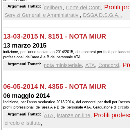
,
,
Profili pr
Argomenti Trattati:
delibera
Corte dei Conti
,
,
Servizi Generali e Amministrativi
DSGA D.S.G.A.
13-03-2015 N. 8151 - NOTA MIUR
13 marzo 2015
indizione, per l'anno scolastico 2014/2015, dei concorsi per titoli per l'accesso 
professionali dell'area A e B del personale ATA.
,
,
,
Pr
Argomenti Trattati:
nota ministeriale
ATA
Concorsi
06-05-2014 N. 4355 - NOTA MIUR
06 maggio 2014
Indizione, per l’anno scolastico 2013/2014, dei concorsi per titoli per l'accesso
profili professionali dell'area A e B del personale ATA. Graduatorie di circolo e 
s. 2014/2015: - Istanze on-line -
,
,
Profili profes
Argomenti Trattati:
ATA
istanze on line
,
circolo e istituto