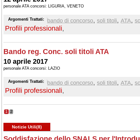
personale ATA concorsi: LIGURIA, VENETO
,
,
,
Argomenti Trattati:
bando di concorso
soli titoli
ATA
s
Profili professionali
,
Bando reg. Conc. soli titoli ATA
10 aprile 2017
personale ATA concorsi: LAZIO
,
,
,
Argomenti Trattati:
bando di concorso
soli titoli
ATA
s
Profili professionali
,
1
2
Notizie Utili(8)
Soddisfazione dello SNALS per l'Introdu