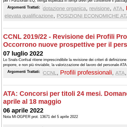
per i Funzionari EQ, venga espletata in tempi brevi per consentire il passagg
all'inizio dell'a.s. 2026/27
,
,
,
Argomenti Trattati:
dotazione organica
revisione
ATA
,
elevata qualificazione
POSIZIONI ECONOMICHE AT
CCNL 2019/22 - Revisione dei Profili Pro
Occorrono nuove prospettive per il per
07 luglio 2022
Lo Snals-Confsal ritiene imprescindibile la revisione dei criteri di definizione
proporre, e non più rinviabile, la valorizzazione del lavoro del personale 
delle posizioni economiche e degli incarichi specifici
,
Profili professionali
,
,
Argomenti Trattati:
CCNL
ATA
ATA: Concorsi per titoli 24 mesi. Doman
aprile al 18 maggio
06 aprile 2022
Nota MI-DGPER prot. 13671 del 5 aprile 2022