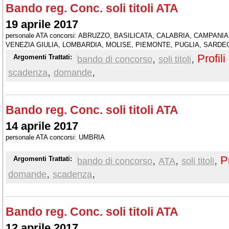
Bando reg. Conc. soli titoli ATA
19 aprile 2017
personale ATA concorsi: ABRUZZO, BASILICATA, CALABRIA, CAMPANI
VENEZIA GIULIA, LOMBARDIA, MOLISE, PIEMONTE, PUGLIA, SARDEG
,
,
Profili
Argomenti Trattati:
bando di concorso
soli titoli
,
,
scadenza
domande
Bando reg. Conc. soli titoli ATA
14 aprile 2017
personale ATA concorsi: UMBRIA
,
,
,
P
Argomenti Trattati:
bando di concorso
ATA
soli titoli
,
,
domande
scadenza
Bando reg. Conc. soli titoli ATA
12 aprile 2017