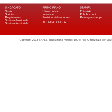
SINDACATO
PRIMO PIANO
STAMPA
Storia
Ultime notizie
Editoriale
Statuto
Interviste
Pubblicazioni
Regolamento
Posizioni del sindacato
Rassegna stampa
Struttura Nazionale
AGENDA SCUOLA
Struttura territoriale
Copyright 2013 SNALS. Risoluzione minima: 1024x768. Ottimizzato per Mozilla