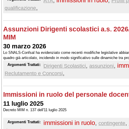
,
immissioni in ruolo
,
ATA
Profili 
,
qualificazione
Assunzioni Dirigenti scolastici a.s. 2026
MIM
30 marzo 2026
Lo SNALS-Confsal ha evidenziato come recenti modifiche legislative abbia
quadro già articolato, incidendo in modo significativo sulle dinamiche tra p
riservata. Ha, quindi, ribadito la necessità di criteri chiari, uniformi e traspa
,
,
immi
Argomenti Trattati:
Dirigenti Scolastici
assunzioni
disposizioni, anche con l'automazione della procedura di mobilità, per evitare d
,
Reclutamento e Concorsi
piena tutela dei candidati di entrambe le procedure concorsuali
Immissioni in ruolo del personale docen
11 luglio 2025
Decreto MIM n. 137 dell'11 luglio 2025
immissioni in ruolo
,
,
Argomenti Trattati:
contingente