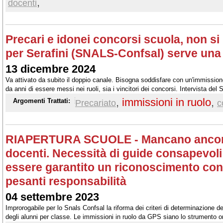
,
docenti
Precari e idonei concorsi scuola, non s
per Serafini (SNALS-Confsal) serve una
13 dicembre 2024
Va attivato da subito il doppio canale. Bisogna soddisfare con un'immissione 
da anni di essere messi nei ruoli, sia i vincitori dei concorsi. Intervista d
La Tecnica della Scuola
,
immissioni in ruolo
,
Argomenti Trattati:
Precariato
c
RIAPERTURA SCUOLE - Mancano ancora 
docenti. Necessità di guide consapevoli 
essere garantito un riconoscimento conn
pesanti responsabilità
04 settembre 2023
Improrogabile per lo Snals Confsal la riforma dei criteri di determinazione de
degli alunni per classe. Le immissioni in ruolo da GPS siano lo strumento ord