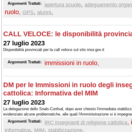
,
Argomenti Trattati:
apertura scuole
adeguamento organi
ruolo
,
,
,
GPS
alunni
CALL VELOCE: le disponibilità provincia
27 luglio 2023
Disponibilità provinciali per la call veloce sul sito miur.gov.it
immissioni in ruolo
,
Argomenti Trattati:
DM per le Immissioni in ruolo degli inseg
cattolica: Informativa del MIM
27 luglio 2023
La delegazione dello Snals-Confsal, dopo aver chiesto l'immediata stabilizzaz
evidenziato alcune problematiche, alle quali l'Amministrazione si è impegna
possibile
,
Argomenti Trattati:
IRC insegnanti di religione cattolica
,
,
,
informativa
MIM
stabilizzazione