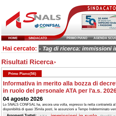
HOME
SINDACATO
PRIMO PIANO
AGENDA SCU
Hai cercato:
Inserisci parola chiave:
- Tag di ricerca: immissioni i
Risultati Ricerca
Primo Piano(56)
Informativa in merito alla bozza di decre
in ruolo del personale ATA per l'a.s. 202
04 agosto 2026
Lo SNALS CONFSAL ha, ancora una volta, espresso la netta contrarietà al f
disponibilità di quasi 35mila posti, le assunzioni a Tempo Indeterminato ven
non sul totale dei posti disponibili
Argomenti Trattati: