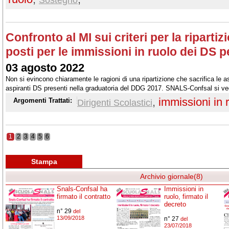
Confronto al MI sui criteri per la riparti
posti per le immissioni in ruolo dei DS p
03 agosto 2022
Non si evincono chiaramente le ragioni di una ripartizione che sacrifica le as
aspiranti DS presenti nella graduatoria del DDG 2017. SNALS-Confsal si ved
vie legali, le aspirazioni dei DS ingiustamente esclusi dalla nomina in ruolo
,
immissioni in 
Argomenti Trattati:
Dirigenti Scolastici
1
2
3
4
5
6
Stampa
Archivio giornale(8)
Snals-Confsal ha
Immissioni in
firmato il contratto
ruolo, firmato il
decreto
n° 29
del
13/09/2018
n° 27
del
23/07/2018