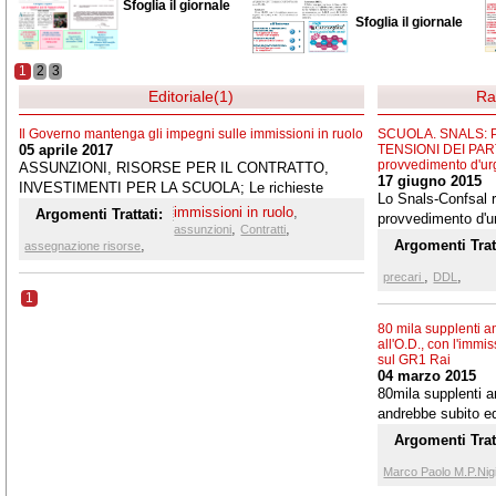
Sfoglia il giornale
Sfoglia il giornale
1
2
3
Editoriale(1)
Ra
Il Governo mantenga gli impegni sulle immissioni in ruolo
SCUOLA. SNALS:
05 aprile 2017
TENSIONI DEI PART
provvedimento d'ur
ASSUNZIONI, RISORSE PER IL CONTRATTO,
17 giugno 2015
INVESTIMENTI PER LA SCUOLA; Le richieste
Lo Snals-Confsal r
Snals per il prossimo Documento di economia e
immissioni in ruolo
,
Argomenti Trattati:
provvedimento d'ur
finanza
,
,
assunzioni
Contratti
stabilizzazione de
,
Argomenti Tratt
assegnazione risorse
promesse. Queste 
,
,
piano pluriennale. 
precari
DDL
1
soluzione del probl
tipologie esistenti
80 mila supplenti a
prima dell'avvio d
all'O.D., con l'immi
ordinarie procedur
sul GR1 Rai
04 marzo 2015
Lo Snals sulla s
80mila supplenti an
andrebbe subito equ
l'immissione in ruo
Argomenti Tratt
Marco Paolo M.P.Nig