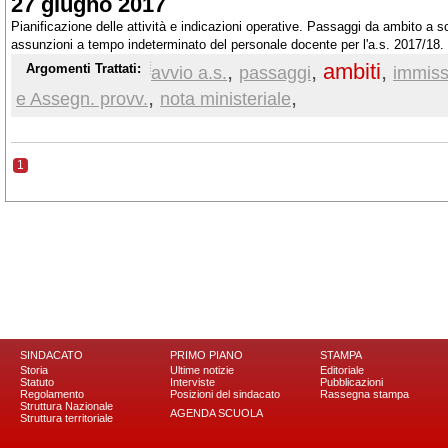
27 giugno 2017
Pianificazione delle attività e indicazioni operative. Passaggi da ambito a sc
assunzioni a tempo indeterminato del personale docente per l'a.s. 2017/18.
provvisorie
,
,
ambiti
,
Argomenti Trattati:
avvio a.s.
passaggi
immissi
,
,
e Assegn. provv.
nota ministeriale
1
SINDACATO
PRIMO PIANO
STAMPA
Storia
Ultime notizie
Editoriale
Statuto
Interviste
Pubblicazioni
Regolamento
Posizioni del sindacato
Rassegna stampa
Struttura Nazionale
AGENDA SCUOLA
Struttura territoriale