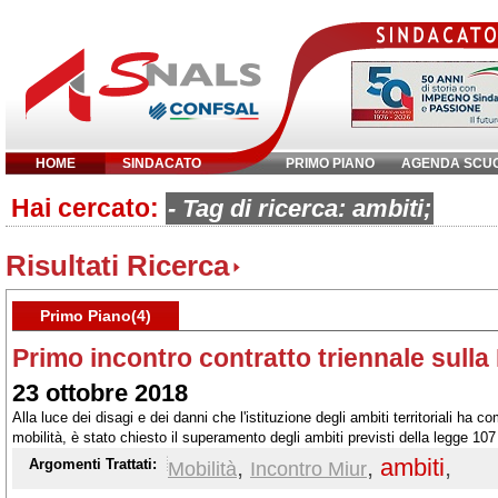
HOME
SINDACATO
PRIMO PIANO
AGENDA SCU
Hai cercato:
Inserisci parola chiave:
- Tag di ricerca: ambiti;
Risultati Ricerca
Primo Piano(4)
Primo incontro contratto triennale sulla 
23 ottobre 2018
Alla luce dei disagi e dei danni che l'istituzione degli ambiti territoriali ha co
mobilità, è stato chiesto il superamento degli ambiti previsti della legge 107 
possibilità di esprimere come preferenze sino a 15 scuole o i codici sintetici
,
,
ambiti
,
Argomenti Trattati:
Mobilità
Incontro Miur