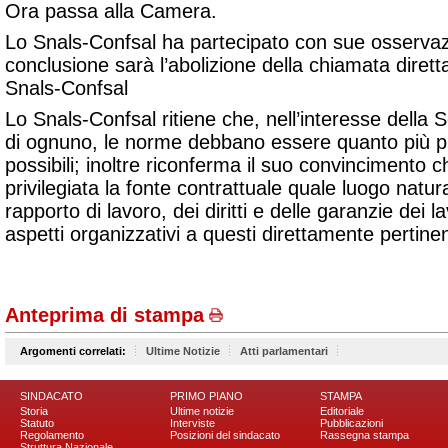
Ora passa alla Camera.
Lo Snals-Confsal ha partecipato con sue osservaz
conclusione sarà l’abolizione della chiamata diret
Snals-Confsal
Lo Snals-Confsal ritiene che, nell’interesse della Sc
di ognuno, le norme debbano essere quanto più pr
possibili; inoltre riconferma il suo convincimento
privilegiata la fonte contrattuale
quale luogo natura
rapporto di lavoro, dei diritti e delle garanzie dei 
aspetti organizzativi a questi direttamente pertinen
Anteprima di stampa
Argomenti correlati:
Ultime Notizie
Atti parlamentari
SINDACATO
PRIMO PIANO
STAMPA
Storia
Ultime notizie
Editoriale
Statuto
Interviste
Pubblicazioni
Regolamento
Posizioni del sindacato
Rassegna stampa
Struttura Nazionale