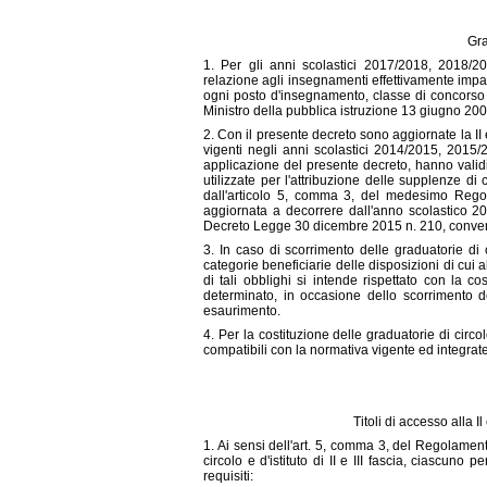
Gra
1. Per gli anni scolastici 2017/2018, 2018/20
relazione agli insegnamenti effettivamente impartit
ogni posto d'insegnamento, classe di concorso o
Ministro della pubblica istruzione 13 giugno 2
2. Con il presente decreto sono aggiornate la II 
vigenti negli anni scolastici 2014/2015, 2015/2
applicazione del presente decreto, hanno vali
utilizzate per l'attribuzione delle supplenze di 
dall'articolo 5, comma 3, del medesimo Regol
aggiornata a decorrere dall'anno scolastico 20
Decreto Legge 30 dicembre 2015 n. 210, convert
3. In caso di scorrimento delle graduatorie di c
categorie beneficiarie delle disposizioni di cui 
di tali obblighi si intende rispettato con la c
determinato, in occasione dello scorrimento d
esaurimento.
4. Per la costituzione delle graduatorie di circo
compatibili con la normativa vigente ed integrate
Titoli di accesso alla Il
1. Ai sensi dell'art. 5, comma 3, del Regolamen
circolo e d'istituto di II e III fascia, ciascuno
requisiti: