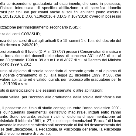
lla corrispondente graduatoria ad esaurimento, che sono in possesso,
istituto interessata, di specifica abilitazione o di specifica idoneità
si per titoli e/o per esami anche ai soli fini abilitanti (sono esclusi i
 n. 10512016, D.D.G. n.106/2016 e D.D.G. n.107/2016) ovvero in possesso
ializzazione per l'insegnamento secondario (SSIS);
uenza dei corsi COBASLID;
nza dei percorsi di cui agli articoli 3 e 15, commi 1 e 1bis, del decreto del
della ricerca n. 249/2010;
orsi biennali di II livello (D.M. n. 137/07) presso i Conservatori di musica e
o alla formazione dei docenti delle classi di concorso A31 e A32 di cui al
one 30 gennaio 1998 n. 39 e s.m.i. e di A077 di cui al Decreto del Ministro
 agosto 1999 n. 201;
giunto al diploma di scuola secondaria di secondo grado e al diploma di
el vigente ordinamento di cui alla legge 21 dicembre 1999, n.508, che
alore abilitante ed è valido, quindi, per l'accesso alle graduatorie per le
n. 39/1998 e s.m.i.;
to di partecipazione alle sessioni riservate, o altre abilitazioni;
aria valida, per l'accesso alle graduatorie della scuola dell'infanzia e/o
, il possesso del titolo di studio conseguito entro l'anno scolastico 2001-
quinquennali sperimentali dell'istituto magistrale, iniziati entro l'anno
ante. Sono, pertanto, esclusi i titoli di diploma di sperimentazione ad
inisteriale Il febbraio 1991, n. 27, e delle sperimentazioni "Brocca" di Liceo
 prevede le materie caratterizzanti necessarie ai fini del riconoscimento del
ienze dell'Educazione, la Pedagogia, la Psicologia generale, la Psicologia
ttiche comprensive di tirocinio;