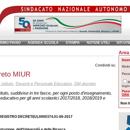
RIMO PIANO
AGENDA SCUOLA
STAMPA
NOTIZIE UTILI
SITI UTI
Area 
chiave:
Ri
Inser
Condividi su:
Nick
creto MIUR
Pass
R
istituto
,
Docenti e Personale Educativo
,
DM decreto
login
Pass
tituto, suddivise in tre fasce, per ogni posto d'insegnamento,
ORA
educativo per gli anni scolastici 2017/2018, 2018/2019 e
Non h
GISTRO DECRETI(U).0000374.01-06-2017
’Istruzione, dell’Università e della Ricerca