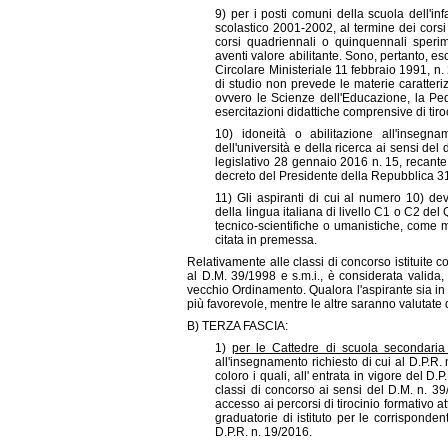
9) per i posti comuni della scuola dell'in
scolastico 2001-2002, al termine dei corsi
corsi quadriennali o quinquennali sperimen
aventi valore abilitante. Sono, pertanto, escl
Circolare Ministeriale 11 febbraio 1991, n. 
di studio non prevede le materie caratterizz
ovvero le Scienze dell'Educazione, la Pe
esercitazioni didattiche comprensive di tiro
10) idoneità o abilitazione all'insegnam
dell'università e della ricerca ai sensi de
legislativo 28 gennaio 2016 n. 15, recante
decreto del Presidente della Repubblica 31
11) Gli aspiranti di cui al numero 10) de
della lingua italiana di livello C1 o C2 
tecnico-scientifiche o umanistiche, come me
citata in premessa.
Relativamente alle classi di concorso istituite c
al D.M. 39/1998 e s.m.i., è considerata valida, 
vecchio Ordinamento. Qualora l'aspirante sia in p
più favorevole, mentre le altre saranno valutate qu
B) TERZA FASCIA:
1)
per le Cattedre di scuola secondaria 
all'insegnamento richiesto di cui al D.P.R.
coloro i quali, all' entrata in vigore del D.
classi di concorso ai sensi del D.M. n. 3
accesso ai percorsi di tirocinio formativo 
graduatorie di istituto per le corrisponden
D.P.R. n. 19/2016.