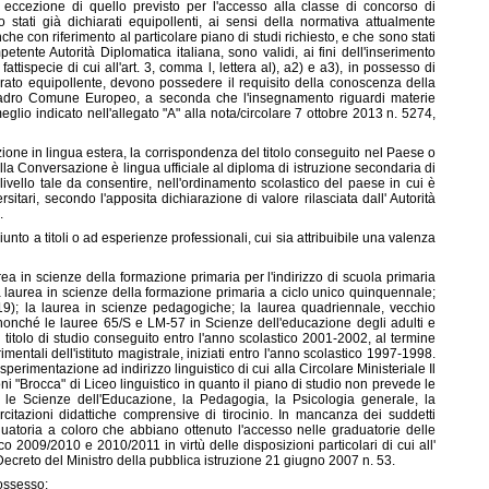
con eccezione di quello previsto per l'accesso alla classe di concorso di
stati già dichiarati equipollenti, ai sensi della normativa attualmente
nche con riferimento al particolare piano di studi richiesto, e che sono stati
petente Autorità Diplomatica italiana, sono validi, ai fini dell'inserimento
 fattispecie di cui all'art. 3, comma l, lettera al), a2) e a3), in possesso di
chiarato equipollente, devono possedere il requisito della conoscenza della
Quadro Comune Europeo, a seconda che l'insegnamento riguardi materie
glio indicato nell'allegato "A" alla nota/circolare 7 ottobre 2013 n. 5274,
ione in lingua estera, la corrispondenza del titolo conseguito nel Paese o
ella Conversazione è lingua ufficiale al diploma di istruzione secondaria di
i livello tale da consentire, nell'ordinamento scolastico del paese in cui è
rsitari, secondo l'apposita dichiarazione di valore rilasciata dall' Autorità
.
iunto a titoli o ad esperienze professionali, cui sia attribuibile una valenza
urea in scienze della formazione primaria per l'indirizzo di scuola primaria
a laurea in scienze della formazione primaria a ciclo unico quinquennale;
-19); la laurea in scienze pedagogiche; la laurea quadriennale, vecchio
nonché le lauree 65/S e LM-57 in Scienze dell'educazione degli adulti e
 titolo di studio conseguito entro l'anno scolastico 2001-2002, al termine
entali dell'istituto magistrale, iniziati entro l'anno scolastico 1997-1998.
 sperimentazione ad indirizzo linguistico di cui alla Circolare Ministeriale Il
ni "Brocca" di Liceo linguistico in quanto il piano di studio non prevede le
o le Scienze dell'Educazione, la Pedagogia, la Psicologia generale, la
citazioni didattiche comprensive di tirocinio. In mancanza dei suddetti
aduatoria a coloro che abbiano ottenuto l'accesso nelle graduatorie delle
ico 2009/2010 e 2010/2011 in virtù delle disposizioni particolari di cui all'
l Decreto del Ministro della pubblica istruzione 21 giugno 2007 n. 53.
possesso: