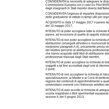
CONSIDERATA la necessità di adeguare le disposi
Commissione Europea con il caso Eu Pilot 8045/
dagli insegnanti in Stati membri diversi dall'Itali
CONSIDERATA l'urgenza di impartire disposizioni
delle graduatorie di istituto in tempi utili per re
ACQUISITO in data 17 maggio 2017 il parere del 
del 10 maggio 2017;
RITENUTO di poter accogliere tutte le richieste 
parere, ad eccezione di quelle di seguito indicat
RITENUTO di non poter accogliere la richiesta di a
abilitazione conseguiti all'estero e riconosciuti da
medesimo paragrafo A.4), unicamente previa veri
del relativo percorso di abilitazione professional
che hanno acquisito detti titoli di abilitazione al
professionali rilasciati dagli Stati membri;
RITENUTO di poter accogliere la richiesta di limit
soggetti a tal fine accreditati dagli enti di rife
2 punti;
RITENUTO di non accogliere la richiesta di riduzi
specializzazione, ai Master e ai Corsi di perfezio
ragione dei contenuti di approfondimento e qualif
universitario coerenti con l'interesse selettivo de
RITENUTO di aver accolto la richiesta di adeguat
scuola magistrale e titoli sperimentali equiparati
sezione II, del 5 giugno 2013;