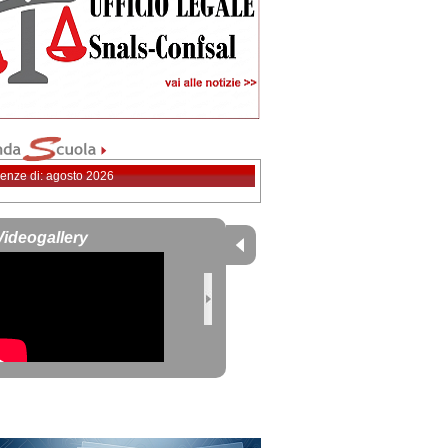
enze di: agosto 2026
Videogallery