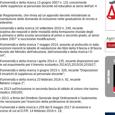
ell'università e della ricerca 13 giugno 2007 n. 131 concernente
elle supplenze al personale docente ed educativo ai sensi dell'art. 4
etto Regolamento, che rinvia ad un apposito decreto ministeriale la
presentazione delle domande di inclusione nelle graduatorie di circolo e
 medesime;
l'università e della ricerca 10 settembre 2010 n. 249, recante
iplina dei requisiti e delle modalità della formazione iniziale degli
ola primaria e della scuola secondaria di primo e secondo grado, ai sensi
icembre 2007” e successive modificazioni;
ll'università e della ricerca 7 maggio 2014, assunto al protocollo in data
Scad
oni inerenti le tabelle di valutazione dei titoli della II fascia e III fascia
ecreto del Ministro dell'istruzione, dell'università e della ricerca l O
oni";
ll'università e della ricerca l aprile 2014 n. 235, recante disposizioni per
ie ad esaurimento per il triennio scolastico 2014/15,2015/16,2016/17;
ll'università e della ricerca 3 giugno 2015 n. 326, recante "Disposizioni
e di incarichi di supplenza al personale docente";
ll'università e della ricerca 23 febbraio 2016 n. 92, recante
Italiano Lingua 2";
no 2013 sull'inclusione in seconda fascia di istituto di coloro che hanno
olastico 2001/02;
re 2013, a firma del Direttore Generale degli Ordinamenti e l'autonomia
he necessarie per l'esercizio della professione di docente;
ll'università e della ricerca n.259 del 9 maggio 2017 di revisione e
corso di cui al D.P.R. 14 febbraio 2016 n. 19;