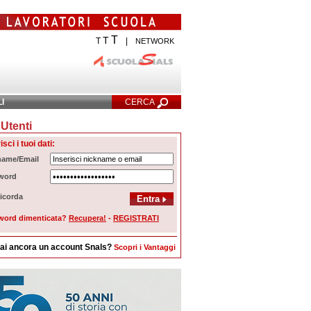
T
T
T
|
NETWORK
LI
CERCA
Utenti
cerca Avanzata
isci i tuoi dati:
name/Email
word
icorda
word dimenticata?
Recupera!
-
REGISTRATI
ai ancora un account Snals?
Scopri i Vantaggi