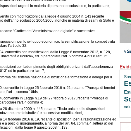
posizioni urgenti in materia di personale scolastico e, in particolare,
vertito con modificazioni dalla legge 4 giugno 2004 n. 143 recante
vvio dell'anno scolastico 2004/2005, nonché in materia di esami di Stato e
 recante "Codice dell'Amministrazione digitale" e successive
posizioni per lo sviluppo economico, la semplificazione, la competitività
lare l'articolo 32;
04, convertito con modificazioni dalla Legge 8 novembre 2013, n. 128,
università e ricerca», ed in particolare l'art. 5 comma 4-bis e l'art. 15
Evid
sposizioni per l'adempimento degli obblighi derivanti dall'appartenenza
3" ed in particolare l'art. 7;
Sos
iforma del sistema nazionale di istruzione e formazione e delega per il
Es
 convertito in Legge 25 febbraio 2016 n. 21, recante "Proroga di termini
Est
are, l'art. l, comma 10bis;
Sc
 convertito in Legge n.19 del 27 febbraio 2017, recante "Proroga di
 particolare l'art. 4 comma 4;
val
a 28 dicembre 2000 n. 445, recante "Testo unico delle disposizioni
entazione amministrativa" e successive modificazioni;
a 14 febbraio 2016 n. 19, recante disposizioni per la razionalizzazione ed
 e a posti di insegnamento, a norma dell'art. 64, comma 4, lettera a) del
ficazioni, dalla legge 6 agosto 2008 n. 133;