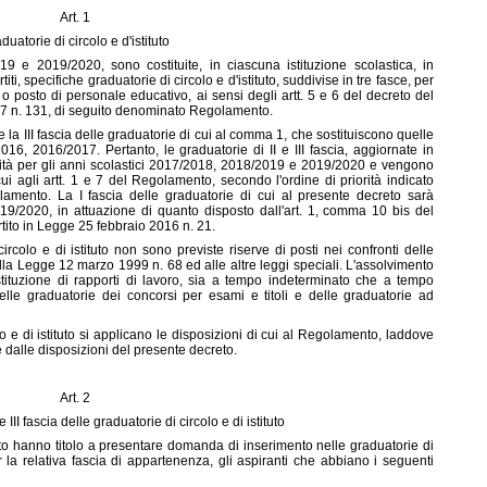
Art. 1
duatorie di circolo e d'istituto
19 e 2019/2020, sono costituite, in ciascuna istituzione scolastica, in
i, specifiche graduatorie di circolo e d'istituto, suddivise in tre fasce, per
 posto di personale educativo, ai sensi degli artt. 5 e 6 del decreto del
007 n. 131, di seguito denominato Regolamento.
e la III fascia delle graduatorie di cui al comma 1, che sostituiscono quelle
016, 2016/2017. Pertanto, le graduatorie di II e III fascia, aggiornate in
dità per gli anni scolastici 2017/2018, 2018/2019 e 2019/2020 e vengono
cui agli artt. 1 e 7 del Regolamento, secondo l'ordine di priorità indicato
amento. La I fascia delle graduatorie di cui al presente decreto sarà
19/2020, in attuazione di quanto disposto dall'art. 1, comma 10 bis del
ito in Legge 25 febbraio 2016 n. 21.
ircolo e di istituto non sono previste riserve di posti nei confronti delle
alla Legge 12 marzo 1999 n. 68 ed alle altre leggi speciali. L'assolvimento
ostituzione di rapporti di lavoro, sia a tempo indeterminato che a tempo
elle graduatorie dei concorsi per esami e titoli e delle graduatorie ad
lo e di istituto si applicano le disposizioni di cui al Regolamento, laddove
 dalle disposizioni del presente decreto.
Art. 2
 e III fascia delle graduatorie di circolo e di istituto
to hanno titolo a presentare domanda di inserimento nelle graduatorie di
 per la relativa fascia di appartenenza, gli aspiranti che abbiano i seguenti