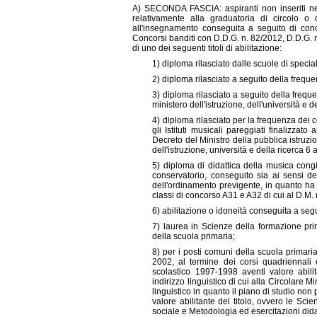
A) SECONDA FASCIA: aspiranti non inseriti ne
relativamente alla graduatoria di circolo o d'
all'insegnamento conseguita a seguito di concor
Concorsi banditi con D.D.G. n. 82/2012, D.D.G.
di uno dei seguenti titoli di abilitazione:
1) diploma rilasciato dalle scuole di spec
2) diploma rilasciato a seguito della freq
3) diploma rilasciato a seguito della freque
ministero dell'istruzione, dell'università e 
4) diploma rilasciato per la frequenza dei c
gli Istituti musicali pareggiati finalizzat
Decreto del Ministro della pubblica istruzi
dell'istruzione, università e della ricerca 6
5) diploma di didattica della musica con
conservatorio, conseguito sia ai sensi d
dell'ordinamento previgente, in quanto ha v
classi di concorso A31 e A32 di cui al D.M. 
6) abilitazione o idoneità conseguita a segui
7) laurea in Scienze della formazione prim
della scuola primaria;
8) per i posti comuni della scuola primaria
2002, al termine dei corsi quadriennali e 
scolastico 1997-1998 aventi valore abilit
indirizzo linguistico di cui alla Circolare M
linguistico in quanto il piano di studio non
valore abilitante del titolo, ovvero le Sc
sociale e Metodologia ed esercitazioni dida