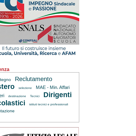
enza
Reclutamento
tegno
tero
MAE - Min. Affari
selezione
Dirigenti
eri
destinazione
Tecnici
olastici
istituti tecnici e professionali
utazione