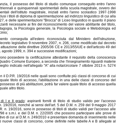
fanzia, il possesso del titolo di studio comunque conseguito entro l'anno
 triennali e quinquennali sperimentali della scuola magistrale, ovvero dei
tali dell'istituto magistrale, iniziati entro l'anno scolastico 1997-1998
usi i titoli di diploma di sperimentazione ad indirizzo linguistico di cui alla
27, e delle sperimentazioni "Brocca" di Liceo linguistico in quanto il piano
anti necessarie ai fini del riconoscimento del valore abilitante del titolo,
dagogia, la Psicologia generale, la Psicologia sociale e Metodologia ed
cinio;
ento conseguita all'estero riconosciuta dal Ministero dell'istruzione,
l decreto legislativo 9 novembre 2007, n. 206, come modificato dal decreto
 attuazione delle direttive 2005/36 CE e 2013/55/UE e dell'articolo 49 del
 agosto 1999, n. 394 e successive modificazioni;
vono possedere la certificazione attestante il requisito della conoscenza
del Quadro Comune Europeo, a seconda che l'insegnamento riguardi materie
glio indicato nell'allegato "A" alla nota/circolare 7 ottobre 2013 n. 5274
on il D.P.R. 19/2016 nelle quali sono confluite più classi di concorso di cui
quale titolo dì accesso, l'abilitazione in una delle classi di concorso del
ossesso di più abilitazioni, potrà far valere quale titolo di accesso quella
ale altro titolo.
di I e II grado
: aspiranti forniti di titolo di studio valido per l'accesso
 n. 19/2016, nonché ai sensi dell'art. 5 del D.M. n. 259 del 9 maggio 2017
P.R. n. 19/2016, sono in possesso di titoli di studio validi per l'accesso alle
9/98 e s.m.i. e del D.M. n. 22/2005 che possono partecipare alle prove di
attivo di cui al D.M. n. 249/2010 e presentare domanda di inserimento nelle
ti nuove classi di concorso, come definite nelle tabelle A e B allegate al