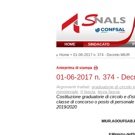
HOME
SINDACATO
P
Inserisci parola 
Home
> 01-06-2017 n. 374 - Decreto MIUR
Anteprima di stampa
01-06-2017 n. 374 - De
Argomenti trattati:
graduatorie di circolo e 
ministeriale
,
II fascia
,
terza fascia
,
Costituzione graduatorie di circolo e d'is
classe di concorso o posto di personale 
2019/2020
MIUR.AOOUFGAB.RE
Il Ministro dell