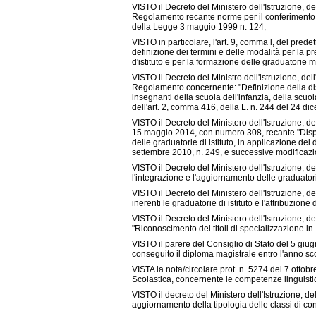
VISTO il Decreto del Ministero dell'Istruzione, d
Regolamento recante norme per il conferimento d
della Legge 3 maggio 1999 n. 124;
VISTO in particolare, l'art. 9, comma l, del pred
definizione dei termini e delle modalità per la 
d'istituto e per la formazione delle graduatorie
VISTO il Decreto del Ministro dell'istruzione, del
Regolamento concernente: "Definizione della disc
insegnanti della scuola dell'infanzia, della scu
dell'art. 2, comma 416, della L. n. 244 del 24 d
VISTO il Decreto del Ministero dell'Istruzione, de
15 maggio 2014, con numero 308, recante "Disposizi
delle graduatorie di istituto, in applicazione del d
settembre 2010, n. 249, e successive modificazi
VISTO il Decreto del Ministero dell'Istruzione, de
l'integrazione e l'aggiornamento delle graduator
VISTO il Decreto del Ministero dell'Istruzione, de
inerenti le graduatorie di istituto e l'attribuzion
VISTO il Decreto del Ministero dell'Istruzione, de
"Riconoscimento dei titoli di specializzazione in 
VISTO il parere del Consiglio di Stato del 5 giug
conseguito il diploma magistrale entro l'anno sc
VISTA la nota/circolare prot. n. 5274 del 7 ottob
Scolastica, concernente le competenze linguistic
VISTO il decreto del Ministero dell'Istruzione, de
aggiornamento della tipologia delle classi di con