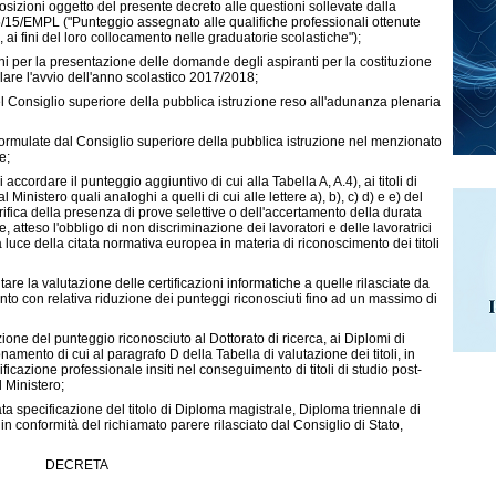
zioni oggetto del presente decreto alle questioni sollevate dalla
15/EMPL ("Punteggio assegnato alle qualifiche professionali ottenute
a, ai fini del loro collocamento nelle graduatorie scolastiche");
 per la presentazione delle domande degli aspiranti per la costituzione
golare l'avvio dell'anno scolastico 2017/2018;
Consiglio superiore della pubblica istruzione reso all'adunanza plenaria
formulate dal Consiglio superiore della pubblica istruzione nel menzionato
e;
ccordare il punteggio aggiuntivo di cui alla Tabella A, A.4), ai titoli di
l Ministero quali analoghi a quelli di cui alle lettere a), b), c) d) e e) del
fica della presenza di prove selettive o dell'accertamento della durata
e, atteso l'obbligo di non discriminazione dei lavoratori e delle lavoratrici
la luce della citata normativa europea in materia di riconoscimento dei titoli
are la valutazione delle certificazioni informatiche a quelle rilasciate da
rimento con relativa riduzione dei punteggi riconosciuti fino ad un massimo di
one del punteggio riconosciuto al Dottorato di ricerca, ai Diplomi di
namento di cui al paragrafo D della Tabella di valutazione dei titoli, in
icazione professionale insiti nel conseguimento di titoli di studio post-
l Ministero;
a specificazione del titolo di Diploma magistrale, Diploma triennale di
 in conformità del richiamato parere rilasciato dal Consiglio di Stato,
DECRETA