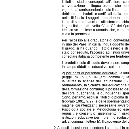
I titoli di studio conseguiti all'estero, 
conversazione in lingua estera, che sono 
vigente, al corrispondente titolo italiano, a
debitamente tradotti e certificati dalla com
nella III fascia. I soggetti appartenenti alle
titolo di studio rilasciato all'estero e di
lingua italiana di livello C1 o C2 del 
tecnico-scientifiche o umanistiche, come me
citata in premessa.
Per l'accesso alle graduatorie di conversaz
in uno dei Paesi in cui la lingua oggetto d
II grado, si ha quando il titolo estero è d
stato conseguito, l'accesso agli studi unive
consolare italiana competente per territorio
Il predetto titolo di studio deve essere cong
in campo didattico, educativo, culturale.
2)
per posti di personale educativo
: la la
(legge 19/11/90, n. 341, art.3 comma 2); l
la laurea in scienze dell' educazione (L
ordinamento, in Scienze dell'educazione 
della formazione continua; il possesso del
dei corsi quadriennali e quinquennali sperim
Sono, pertanto, esclusi i titoli di diploma di
febbraio 1991, n. 27, e delle sperimentazio
materie caratterizzanti necessarie ovver
Psicologia sociale e Metodologia ed eser
requisiti è consentito l'inserimento in gr
istituzioni educative per il biennio scolast
art. 2, comma l. lettera h), II capoverso de
2. Ai posti di sostegno accedono i candidati in 