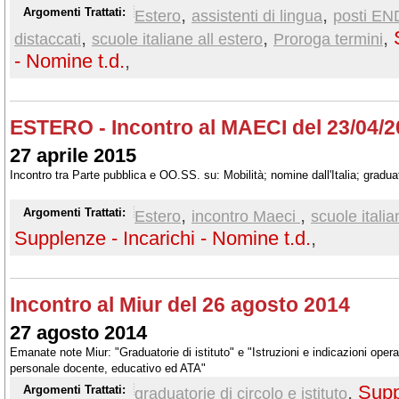
,
,
Argomenti Trattati:
Estero
assistenti di lingua
posti EN
,
,
,
distaccati
scuole italiane all estero
Proroga termini
- Nomine t.d.
,
ESTERO - Incontro al MAECI del 23/04/
27 aprile 2015
Incontro tra Parte pubblica e OO.SS. su: Mobilità; nomine dall'Italia; gradu
,
,
Argomenti Trattati:
Estero
incontro Maeci
scuole italia
Supplenze - Incarichi - Nomine t.d.
,
Incontro al Miur del 26 agosto 2014
27 agosto 2014
Emanate note Miur: "Graduatorie di istituto" e "Istruzioni e indicazioni opera
personale docente, educativo ed ATA"
,
Supp
Argomenti Trattati:
graduatorie di circolo e istituto