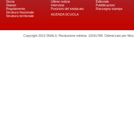
Storia
Ultime notizie
Editoriale
Statuto
Interviste
Pubblicazioni
Regolamento
Posizioni del sindacato
Rassegna stampa
Struttura Nazionale
AGENDA SCUOLA
Struttura territoriale
Copyright 2013 SNALS. Risoluzione minima: 1024x768. Ottimizzato per Mozilla