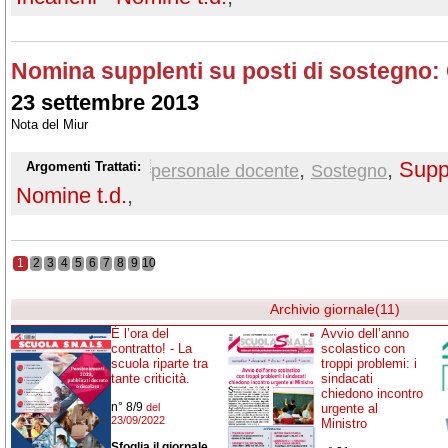
Nomina supplenti su posti di sostegno: 
23 settembre 2013
Nota del Miur
,
,
Suppl
Argomenti Trattati:
personale docente
Sostegno
Nomine t.d.
,
1
2
3
4
5
6
7
8
9
10
Archivio giornale(11)
È l’ora del
Avvio dell’anno
contratto! - La
scolastico con
scuola riparte tra
troppi problemi: i
tante criticità.
sindacati
chiedono incontro
n° 8/9
del
urgente al
23/09/2022
Ministro
Sfoglia il giornale