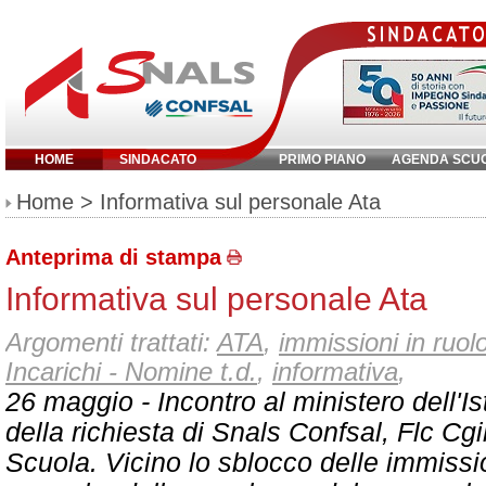
HOME
SINDACATO
PRIMO PIANO
AGENDA SCU
Inserisci parola chiave:
Home
> Informativa sul personale Ata
Anteprima di stampa
Informativa sul personale Ata
Argomenti trattati:
ATA
,
immissioni in ruol
Incarichi - Nomine t.d.
,
informativa
,
26 maggio - Incontro al ministero dell'I
della richiesta di Snals Confsal, Flc Cgi
Scuola. Vicino lo sblocco delle immissio