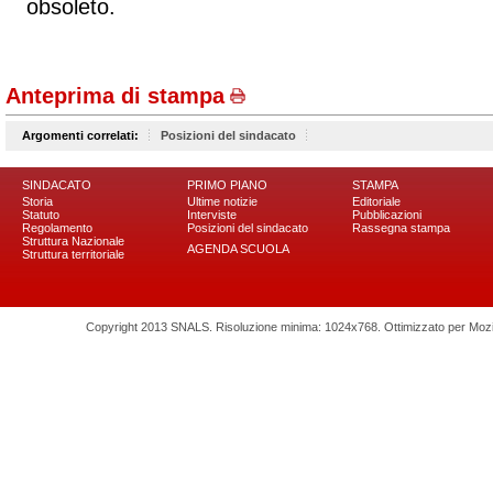
obsoleto.
Anteprima di stampa
Argomenti correlati:
Posizioni del sindacato
SINDACATO
PRIMO PIANO
STAMPA
Storia
Ultime notizie
Editoriale
Statuto
Interviste
Pubblicazioni
Regolamento
Posizioni del sindacato
Rassegna stampa
Struttura Nazionale
AGENDA SCUOLA
Struttura territoriale
Copyright 2013 SNALS. Risoluzione minima: 1024x768. Ottimizzato per Mozilla