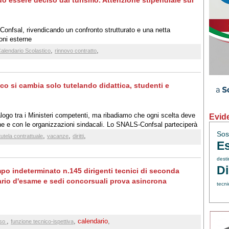
uò essere deciso dai turismo. Attenzione stipendiale sul
Confsal, rivendicando un confronto strutturato e una netta
oni esterne
,
,
alendario Scolastico
rinnovo contratto
tico si cambia solo tutelando didattica, studenti e
logo tra i Ministeri competenti, ma ribadiamo che ogni scelta deve
Evid
he e con le organizzazioni sindacali. Lo SNALS-Confsal parteciperà
posizione chiara: la qualità dell'istruzione, la dignità del personale
Sos
,
,
,
tutela contrattuale
vacanze
diritti
Es
dest
Di
o indeterminato n.145 dirigenti tecnici di seconda
dario d'esame e sedi concorsuali prova asincrona
tecni
,
,
calendario
,
rso
funzione tecnico-ispettiva