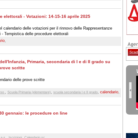
elettorali - Votazioni: 14-15-16 aprile 2025
del calendario delle votazioni per il rinnovo delle Rappresentanze
 - Tempistica delle procedure elettorali
rio
,
Scad
l'Infanzia, Primaria, secondaria di I e di II grado su
rove scritte
ndario delle prove scritte
,
,
,
calendario
,
rso
Scuola Primaria (elementare)
scuola secondaria I e II grado
l 30 gennaio: le procedure on line
,
,
,
 a.s.
Iscrizioni
Calendario sc.