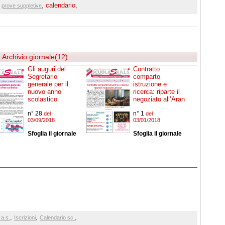
,
,
calendario
,
prove suppletive
Archivio giornale(12)
Gli auguri del
Contratto
Segretario
comparto
generale per il
istruzione e
nuovo anno
ricerca: riparte il
scolastico
negoziato all’Aran
n° 28
n° 1
del
del
03/09/2018
03/01/2018
Sfoglia il giornale
Sfoglia il giornale
,
,
,
 a.s.
Iscrizioni
Calendario sc.