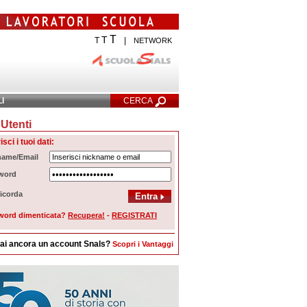
T
T
T
|
NETWORK
LI
CERCA
Utenti
cerca Avanzata
isci i tuoi dati:
name/Email
word
icorda
word dimenticata?
Recupera!
-
REGISTRATI
ai ancora un account Snals?
Scopri i Vantaggi