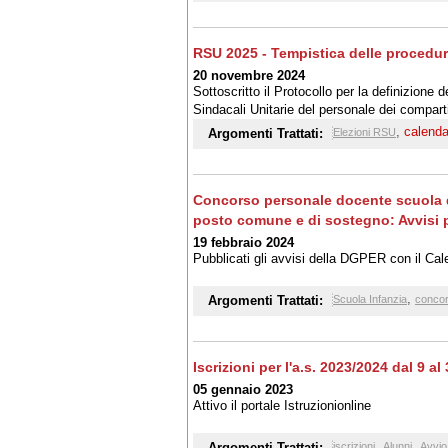
RSU 2025 - Tempistica delle procedure 
20 novembre 2024
Sottoscritto il Protocollo per la definizione 
Sindacali Unitarie del personale dei comparti
,
calenda
Argomenti Trattati:
Elezioni RSU
Concorso personale docente scuola del
posto comune e di sostegno: Avvisi p
19 febbraio 2024
Pubblicati gli avvisi della DGPER con il Cale
,
Argomenti Trattati:
Scuola Infanzia
conco
Iscrizioni per l'a.s. 2023/2024 dal 9 a
05 gennaio 2023
Attivo il portale Istruzionionline
,
,
Argomenti Trattati:
iscrizioni
Alunni
Avvio