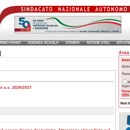
RIMO PIANO
AGENDA SCUOLA
STAMPA
NOTIZIE UTILI
SITI UTI
Area 
chiave:
Ri
;
Inser
Nick
Pass
R
login
mi a.s. 2026/2027
Pass
ORA
Non h