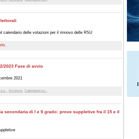
ettorali
del calendario delle votazioni per il rinnovo delle RSU
rio
,
22/2023 Fase di avvio
icembre 2021
,
,
,
 a.s.
Iscrizioni
Calendario sc.
secondaria di I e II grado: prove suppletive fra il 15 e il
uppletive