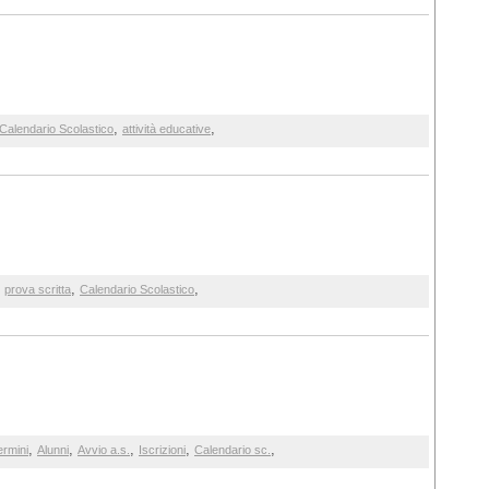
,
,
Calendario Scolastico
attività educative
,
,
,
prova scritta
Calendario Scolastico
,
,
,
,
,
ermini
Alunni
Avvio a.s.
Iscrizioni
Calendario sc.