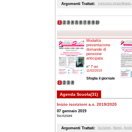
Argomenti Trattati:
concorso straordinario
1
2
3
4
5
6
7
8
9
10
Modalità
presentazione
domande di
pensione
anticipata
n° 7
del
11/02/2019
Sfoglia il giornale
1
2
3
4
Agenda Scuola(31)
Inizio iscrizioni a.s. 2019/2020
07 gennaio 2019
Iscrizioni
,
,
Argomenti Trattati:
iscrizioni
Alunni
Avvio