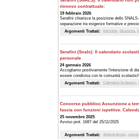
Serafini (SNALS): Il calendario non p
rinnovo contrattuale:
19 febbraio 2026
Serafini chiarisce la posizione dello SNALS-
separazione tra esigenze formative e pressi
,
,
Argomenti Trattati:
intervista
Sicurezza
C
Serafini (Snals): Il calendario scolas
personale
24 gennaio 2026
Accogliamo positivamente l'intenzione di dia
essere condivisa con le comunità scolastic
con spirito costruttivo, mantenendo però una 
,
Argomenti Trattati:
Calendario Scolastico
e la stabilità dei percorsi formativi
Concorso pubblico Assunzione a temp
fascia con funzioni ispettive. Calen
25 novembre 2025
Avviso prot. 1687 del 25/11/2025
,
Argomenti Trattati:
dirigenti tecnici
conco