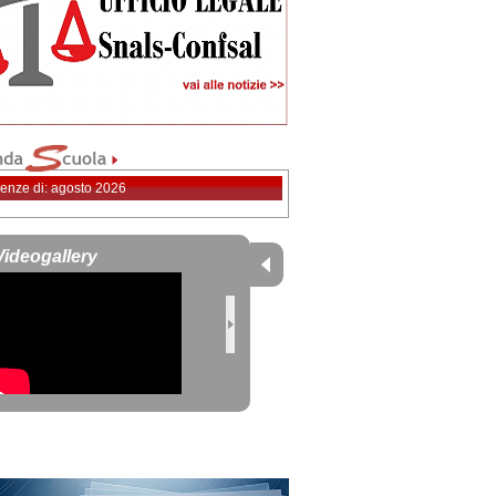
enze di: agosto 2026
Videogallery