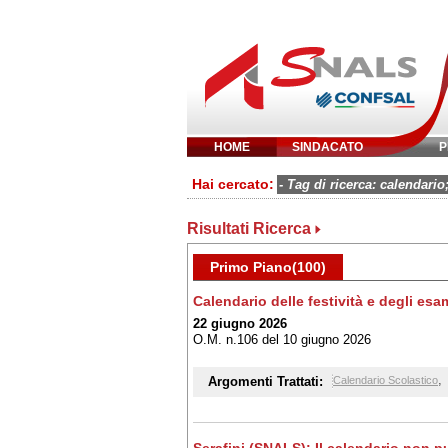
HOME
SINDACATO
P
Inserisci parola 
Hai cercato:
- Tag di ricerca: calendario
Risultati Ricerca
Primo Piano(100)
Calendario delle festività e degli esa
22 giugno 2026
O.M. n.106 del 10 giugno 2026
,
Argomenti Trattati:
Calendario Scolastico