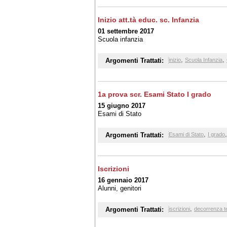
Inizio att.tà educ. sc. Infanzia
01 settembre 2017
Scuola infanzia
,
,
Argomenti Trattati:
inizio
Scuola Infanzia
1a prova scr. Esami Stato I grado
15 giugno 2017
Esami di Stato
,
Argomenti Trattati:
Esami di Stato
I grado
Iscrizioni
16 gennaio 2017
Alunni, genitori
,
Argomenti Trattati:
iscrizioni
decorrenza t