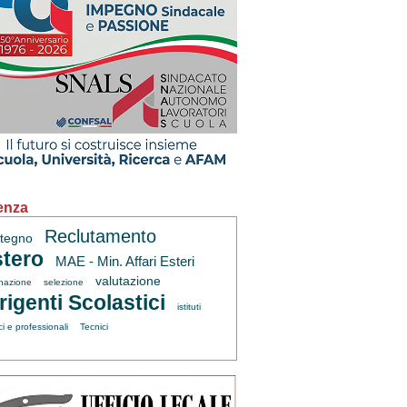
enza
Reclutamento
tegno
tero
MAE - Min. Affari Esteri
valutazione
inazione
selezione
rigenti Scolastici
istituti
ci e professionali
Tecnici