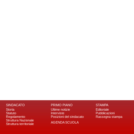
SINDACATO
PRIMO PIANO
STAMPA
Storia
Ultime notizie
Editoriale
Statuto
Interviste
Pubblicazioni
Regolamento
Posizioni del sindacato
Rassegna stampa
Struttura Nazionale
AGENDA SCUOLA
Struttura territoriale