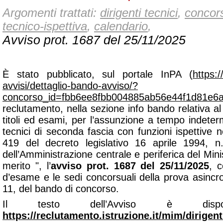
Argomenti trattati:
dirigenti tecnici
,
conco
tecnico-ispettiva
,
calendario
,
Avviso prot. 1687 del 25/11/2025
È stato pubblicato, sul portale InPA (
https:/
avvisi/dettaglio-bando-avviso/?
concorso_id=fbb6ee8fbb004885ab56e44f1d81e6
reclutamento, nella sezione
info bando
relativa al
titoli ed esami, per l’assunzione a tempo indeterm
tecnici di seconda fascia con funzioni ispettive nel
419 del decreto legislativo 16 aprile 1994, 
dell’Amministrazione centrale e periferica del Minis
merito
", l’
avviso prot. 1687 del 25/11/2025
, c
d’esame e le sedi concorsuali della prova asincrona
11, del bando di concorso.
Il testo dell’Avviso è dispo
https://reclutamento.istruzione.it/mim/dirigent