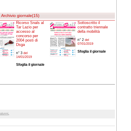
Archivio giornale(15)
Ricorso Snals al
Sottoscritto il
Tar Lazio per
contratto triennale
accesso al
della mobilità
concorso per
n° 2
2004 posti di
del
07/01/2019
Dsga
Sfoglia il giornale
n° 3
del
14/01/2019
Sfoglia il giornale
,
alunni