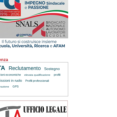
enza
TA
Reclutamento
Sostegno
zioni economiche
profili
elevata qualificazione
ssioni in ruolo
Profili professionali
GPS
inazione