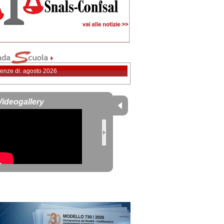
enze di: agosto 2026
Videogallery