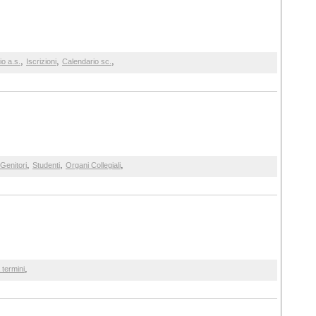
,
,
,
io a.s.
Iscrizioni
Calendario sc.
,
,
,
Genitori
Studenti
Organi Collegiali
,
termini