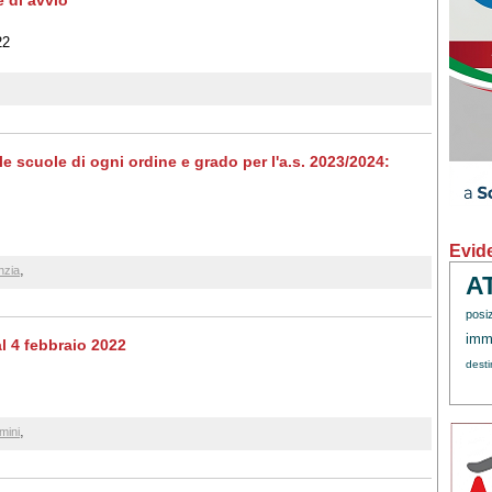
e di avvio
22
alle scuole di ogni ordine e grado per l'a.s. 2023/2024:
Evid
,
nzia
A
posi
immi
l 4 febbraio 2022
dest
,
mini