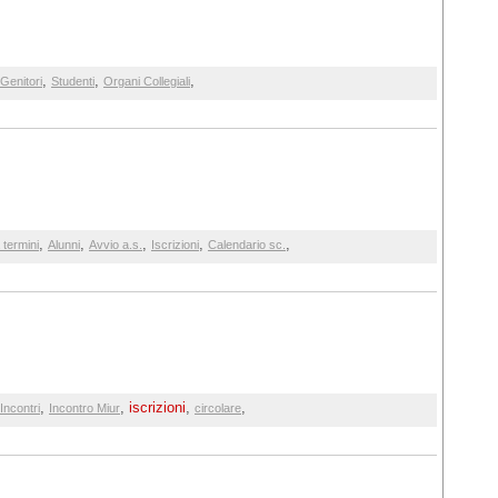
,
,
,
Genitori
Studenti
Organi Collegiali
,
,
,
,
,
termini
Alunni
Avvio a.s.
Iscrizioni
Calendario sc.
,
,
iscrizioni
,
,
Incontri
Incontro Miur
circolare