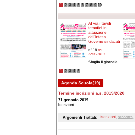
1
2
3
4
5
6
7
8
9
10
Al via i tavoli
tematici in
attuazione
dell’intesa
Governo sindacati
n° 18
del
22/05/2019
Sfoglia il giornale
1
2
3
4
5
Agenda Scuola(19)
Termine iscrizioni a.s. 2019/2020
31 gennaio 2019
Iscrizioni
iscrizioni
,
,
Argomenti Trattati:
scadenza