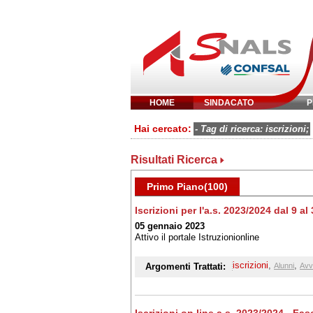
HOME
SINDACATO
P
Inserisci parola 
Hai cercato:
- Tag di ricerca: iscrizioni;
Risultati Ricerca
Primo Piano(100)
Iscrizioni per l'a.s. 2023/2024 dal 9 a
05 gennaio 2023
Attivo il portale Istruzionionline
iscrizioni
,
,
Argomenti Trattati:
Alunni
Avv