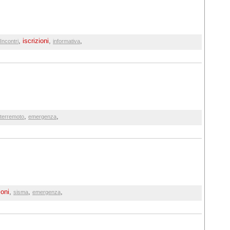
,
iscrizioni
,
,
Incontri
informativa
,
,
terremoto
emergenza
ioni
,
,
,
sisma
emergenza