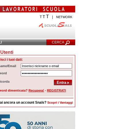
T
T
T
|
NETWORK
LI
CERCA
Utenti
cerca Avanzata
isci i tuoi dati:
name/Email
word
icorda
word dimenticata?
Recupera!
-
REGISTRATI
ai ancora un account Snals?
Scopri i Vantaggi