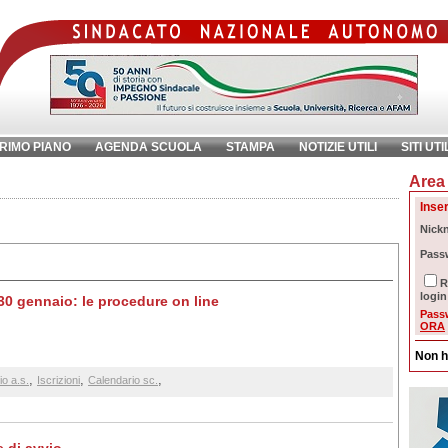
RIMO PIANO
AGENDA SCUOLA
STAMPA
NOTIZIE UTILI
SITI UTI
Area 
chiave:
Ri
Inser
Nick
Pass
R
login
l 30 gennaio: le procedure on line
Pass
ORA
Non h
,
,
,
io a.s.
Iscrizioni
Calendario sc.