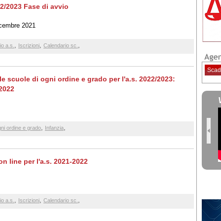
22/2023 Fase di avvio
icembre 2021
,
,
,
io a.s.
Iscrizioni
Calendario sc.
Scad
alle scuole di ogni ordine e grado per l'a.s. 2022/2023:
 2022
,
,
gni ordine e grado
Infanzia
 on line per l'a.s. 2021-2022
,
,
,
io a.s.
Iscrizioni
Calendario sc.