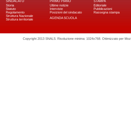
SINDACATO
PRIMO PIANO
STAMPA
Storia
Ultime notizie
Editoriale
Statuto
Interviste
Pubblicazioni
Regolamento
Posizioni del sindacato
Rassegna stampa
Struttura Nazionale
AGENDA SCUOLA
Struttura territoriale
Copyright 2013 SNALS. Risoluzione minima: 1024x768. Ottimizzato per Mozilla