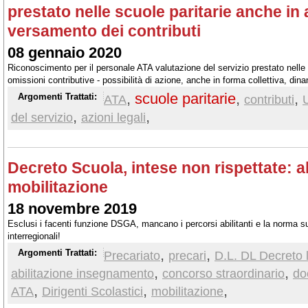
prestato nelle scuole paritarie anche in
versamento dei contributi
08 gennaio 2020
Riconoscimento per il personale ATA valutazione del servizio prestato nelle 
omissioni contributive - possibilità di azione, anche in forma collettiva, din
ottenere la valutazione del servizio prestato anche in caso di omissioni cont
,
scuole paritarie
,
,
Argomenti Trattati:
ATA
contributi
U
,
,
del servizio
azioni legali
Decreto Scuola, intese non rispettate: al
mobilitazione
18 novembre 2019
Esclusi i facenti funzione DSGA, mancano i percorsi abilitanti e la norma s
interregionali!
,
,
Argomenti Trattati:
Precariato
precari
D.L. DL Decreto 
,
,
abilitazione insegnamento
concorso straordinario
do
,
,
,
ATA
Dirigenti Scolastici
mobilitazione