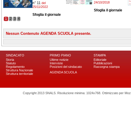
24/10/2018
n° 11
del
25/11/2022
Sfoglia il giornale
Sfoglia il giornale
1
2
3
4
Nessun Contenuto AGENDA SCUOLA presente.
SINDACATO
PRIMO PIANO
STAMPA
Storia
Ultime notizie
Editoriale
Statuto
Interviste
Pubblicazioni
Regolamento
Posizioni del sindacato
Rassegna stampa
Struttura Nazionale
AGENDA SCUOLA
Struttura territoriale
Copyright 2013 SNALS. Risoluzione minima: 1024x768. Ottimizzato per Mozilla