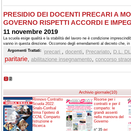
PRESIDIO DEI DOCENTI PRECARI A MO
GOVERNO RISPETTI ACCORDI E IMPEG
11 novembre 2019
La scuola esige qualità e la stabilità del lavoro ne è condizione imprescindib
vanno in questa direzione. Occorrono degli emendamenti al decreto che, in
il testo mantenendo fede ai patti sottoscritti.
,
,
,
Argomenti Trattati:
precari
docenti
Precariato
D.L. DL
paritarie
,
,
abilitazione insegnamento
concorso straor
1
2
Archivio giornale(10)
Rinnovo Contratto
Risorse per i
Scuola 2022:
contratti e per il
Snals-Confsal
comparto: le
firma l’ipotesi di
grandi assenti
CCNL Comparto
nella manovra del
Istruzione e
Governo
Ricerca
n° 35
del