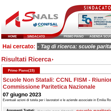
HOME
SINDACATO
PRIMO PIANO
AGENDA SCU
Hai cercato:
Inserisci parola chiave:
- Tag di ricerca: scuole parita
Risultati Ricerca
Primo Piano(15)
Scuole Non Statali: CCNL FISM - Riunio
Commissione Paritetica Nazionale
07 giugno 2023
Eventuali azioni di tutela per i lavoratori e le aziende associate in Emilia 
Argomenti Trattati: