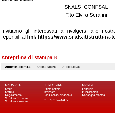
SNALS CONFSAL
F.to Elvira Serafini
Invitiamo gli interessati a rivolgersi alle nostr
reperibili al
link
https://www.snals.it/struttura-te
Anteprima di stampa
Argomenti correlati:
Ultime Notizie
Ufficio Legale
SINDACATO
PRIMO PIANO
STAMPA
Storia
Ultime notizie
Editoriale
Statuto
Interviste
Pubblicazioni
Regolamento
Posizioni del sindacato
Rassegna stampa
Struttura Nazionale
AGENDA SCUOLA
Struttura territoriale