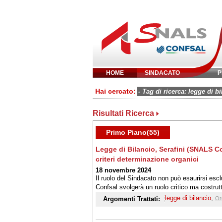
HOME
SINDACATO
P
Inserisci parola 
Hai cercato:
- Tag di ricerca: legge di bi
Risultati Ricerca
Primo Piano(55)
Legge di Bilancio, Serafini (SNALS Co
criteri determinazione organici
18 novembre 2024
Il ruolo del Sindacato non può esaurirsi esc
Confsal svolgerà un ruolo critico ma costrutt
e la qualità dell'insegnamento
legge di bilancio
,
Argomenti Trattati:
Or