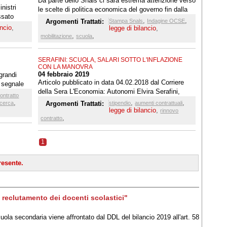
Da parte dello Snals ci sarà estrema attenzione verso
nistri
le scelte di politica economica del governo fin dalla
ssato
prossima legge di bilancio e avvieremo una
,
,
Argomenti Trattati:
Stampa Snals
Indagine OCSE
nella
ancio
,
campagna di mobilitazione nazionale sulle
legge di bilancio
,
oclami a
,
,
emergenze strutturali e professionali della scuola
mobilitazione
scuola
 per lo
italiana.
merose
SERAFINI: SCUOLA, SALARI SOTTO L'INFLAZIONE
CON LA MANOVRA
 il rinnovo
04 febbraio 2019
 grandi
 sostenere
Articolo pubblicato in data 04.02.2018 dal Corriere
 segnale
 con il
della Sera L'Economia: Autonomi Elvira Serafini,
ontratto
segretario nazionale Snals: «L’allineamento degli
,
,
,
icerca
Argomenti Trattati:
stipendio
aumenti contrattuali
stipendi dei docenti italiani all'Eurozona? Un'illusione»
legge di bilancio
,
rinnovo
,
contratto
1
esente.
 reclutamento dei docenti scolastici"
uola secondaria viene affrontato dal DDL del bilancio 2019 all'art. 58