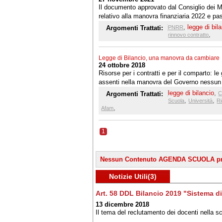
Il documento approvato dal Consiglio dei Mi
relativo alla manovra finanziaria 2022 e pa
all’esame del Senato, sia pure non ancora 
,
legge di bil
Argomenti Trattati:
PNRR
versione definitiva, confligge con i tanti pr
,
rinnovo contratto
sostegno della scuola e della sua centralità
sviluppo del Paese. Non risponde alle nu
Legge di Bilancio, una manovra da cambiare
aspettative della categoria che attendeva
24 ottobre 2018
miglioramenti circa le risorse finanziarie per
Risorse per i contratti e per il comparto: le
del CCNL e interventi normativi in grado di
assenti nella manovra del Governo nessun
le riforme strutturali che saranno realizzate
per Scuola, Università, Ricerca e Afam
legge di bilancio
,
Argomenti Trattati:
C
PNRR.
,
,
Scuola
Università
R
,
Afam
1
Nessun Contenuto AGENDA SCUOLA pr
Notizie Utili(3)
Art. 58 DDL Bilancio 2019 "Sistema di
13 dicembre 2018
Il tema del reclutamento dei docenti nella sc