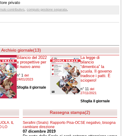
tore privato
,
,
mulo contributivo
computo gestione separata
Archivio giornale(13)
Bilancio del 2022
La legge di
e prospettive per
bilancio
il nuovo anno
“dimentica” la
scuola. Il governo
n° 1
del
tradisce i patti. È
24/01/2023
sciopero!
Sfoglia il giornale
n° 11
del
27/11/2021
Sfoglia il giornale
Rassegna stampa(2)
UOLA. IL
Serafini (Snals): Rapporto Pisa-OCSE negativo, bisogna
O LO
cambiare direzione
07 dicembre 2019