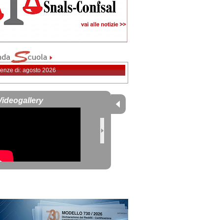
enze di: agosto 2026
Videogallery