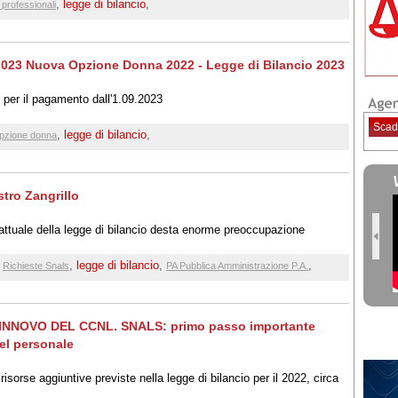
e di bilancio
,
legge di bilancio
,
ti professionali
/2023 Nuova Opzione Donna 2022 - Legge di Bilancio 2023
 per il pagamento dall'1.09.2023
Scad
,
legge di bilancio
,
pzione donna
stro Zangrillo
a attuale della legge di bilancio desta enorme preoccupazione
,
,
legge di bilancio
,
,
Richieste Snals
PA Pubblica Amministrazione P.A.
NNOVO DEL CCNL. SNALS: primo passo importante
el personale
sorse aggiuntive previste nella legge di bilancio per il 2022, circa