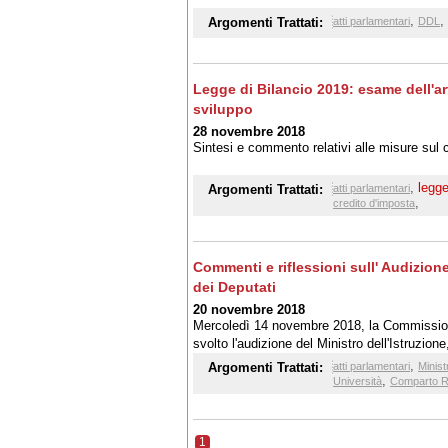
,
,
Argomenti Trattati:
atti parlamentari
DDL
Legge di Bilancio 2019: esame dell'ar
sviluppo
28 novembre 2018
Sintesi e commento relativi alle misure sul c
,
legge
Argomenti Trattati:
atti parlamentari
,
credito d'imposta
Commenti e riflessioni sull' Audizio
dei Deputati
20 novembre 2018
Mercoledì 14 novembre 2018, la Commissione
svolto l'audizione del Ministro dell'Istruzion
dell'esame in sede consultiva del disegno di 
,
Argomenti Trattati:
atti parlamentari
Minist
,
Università
Comparto R
1