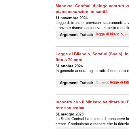
Manovra: Confsal, dialogo costruttivo
piano assunzioni in sanità
11 novembre 2024
Legge di bilancio: previsioni sicuramente a
stanziate risorse aggiuntive, rispetto a quel
triennio 25-27 e 28-30. Così, a Palazzo Chig
legge di bilancio
,
Argomenti Trattati:
in
Generale
Legge di Bilancio, Serafini (Snals): I
fino a 70 anni
31 ottobre 2024
In generale ancora tagli a tutto il comparto 
,
legge di bil
Argomenti Trattati:
Organici
Incontro con il Ministro Valditara su
rete scolastica
31 maggio 2023
Lo Snals Confsal ha chiesto di conoscere la 
creare. Continuiamo a ritenere che la riduzi