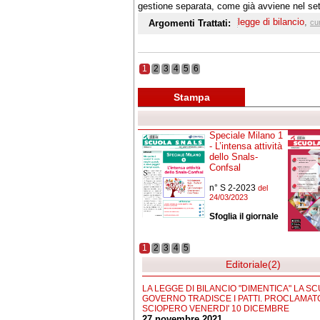
gestione separata, come già avviene nel set
legge di bilancio
,
Argomenti Trattati:
cu
1
2
3
4
5
6
Stampa
Speciale Milano 1
- L’intensa attività
dello Snals-
Confsal
n° S 2-2023
del
24/03/2023
Sfoglia il giornale
1
2
3
4
5
Editoriale(2)
LA LEGGE DI BILANCIO "DIMENTICA" LA SC
GOVERNO TRADISCE I PATTI. PROCLAMAT
SCIOPERO VENERDI' 10 DICEMBRE
27 novembre 2021