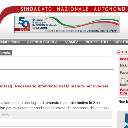
RIMO PIANO
AGENDA SCUOLA
STAMPA
NOTIZIE UTILI
SITI UTI
Area 
chiave:
Ri
lancio;
Inser
Nick
Pass
R
login
nfsal): Necessario intervento del Ministero per rivedere
Pass
ORA
Non h
lusivamente in una logica di protesta e per tale motivo lo Snals
ivo per migliorare le condizioni di lavoro del personale della scuola
,
ganici