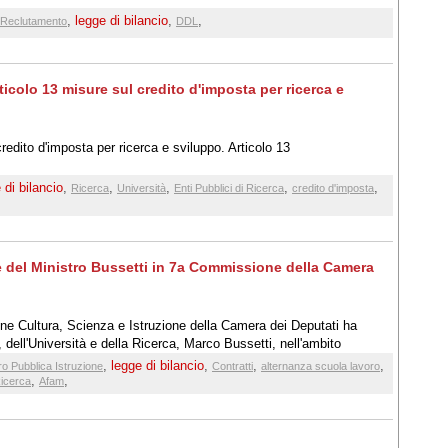
,
legge di bilancio
,
,
Reclutamento
DDL
ticolo 13 misure sul credito d'imposta per ricerca e
redito d'imposta per ricerca e sviluppo. Articolo 13
 di bilancio
,
,
,
,
,
Ricerca
Università
Enti Pubblici di Ricerca
credito d'imposta
ne del Ministro Bussetti in 7a Commissione della Camera
 Cultura, Scienza e Istruzione della Camera dei Deputati ha
e, dell'Università e della Ricerca, Marco Bussetti, nell'ambito
legge di bilancio 2019. Si allega trascrizione dell'intervento
,
legge di bilancio
,
,
,
ro Pubblica Istruzione
Contratti
alternanza scuola lavoro
,
,
icerca
Afam