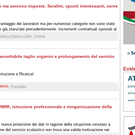
 ma servono risposte. Serafini, spunti interessanti, serve
 vantaggio dei lavoratori ma per numerose categorie non sono state
le già stanziate precedentemente. Incrementi contrattuali spostati al
i la CONFSAL, rappresentata dal Elvira Serafini, vice segretario
,
,
contro a Palazzo Chigi
Confsal
naccettabile taglio organici e prolungamento del servizio
Evid
istruzione e Ricerca!
A
ancio
,
,
Precariato
posi
eleva
sele
 PNRR, istruzione professionale e riorganizzazione della
nuova proiezione dei dati in ragione della situazione venutasi a
one del servizio scolastico non trova una valida motivazione nei