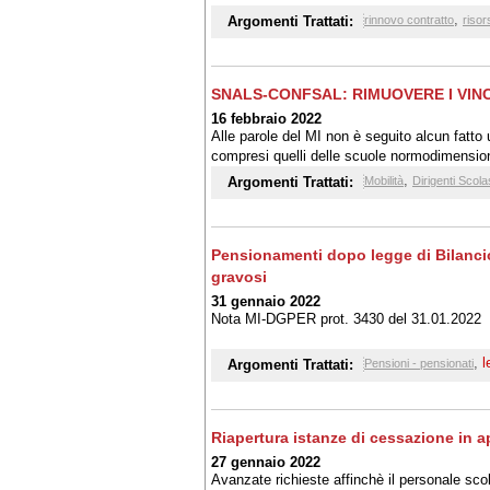
,
Argomenti Trattati:
rinnovo contratto
risor
SNALS-CONFSAL: RIMUOVERE I VINC
16 febbraio 2022
Alle parole del MI non è seguito alcun fatto u
compresi quelli delle scuole normodimensionat
,
Argomenti Trattati:
Mobilità
Dirigenti Scolas
Pensionamenti dopo legge di Bilancio:
gravosi
31 gennaio 2022
Nota MI-DGPER prot. 3430 del 31.01.2022
,
l
Argomenti Trattati:
Pensioni - pensionati
Riapertura istanze di cessazione in ap
27 gennaio 2022
Avanzate richieste affinchè il personale sco