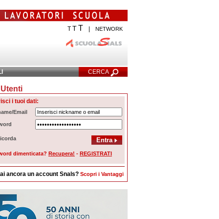
T
T
T
|
NETWORK
LI
CERCA
Utenti
cerca Avanzata
isci i tuoi dati:
name/Email
word
icorda
word dimenticata?
Recupera!
-
REGISTRATI
ai ancora un account Snals?
Scopri i Vantaggi