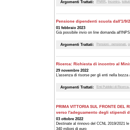
modesti risparmi di spesa previsti dalla legg
,
,
Argomenti Trattati:
PNRR
Incontro
istitu
Pensione dipendenti scuola dall'1/9
01 febbraio 2023
Già possibile invio on line domanda all'INPS
,
Argomenti Trattati:
Pensioni - pensionati
o
Ricerca: Richiesta di incontro al Mini
29 novembre 2022
L'assenza di risorse per gli enti nella bozz
Argomenti Trattati:
Enti Pubblici di Ricerca
PRIMA VITTORIA SUL FRONTE DEL RI
verso l'adeguamento degli stipendi d
03 ottobre 2022
Destinate al rinnovo del CCNL 2019/2021 le ri
340 milioni di euro