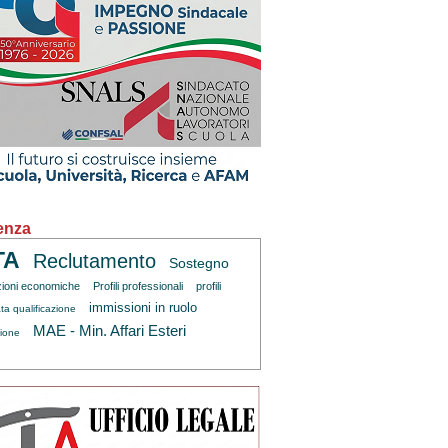
enza
TA
Reclutamento
Sostegno
zioni economiche
Profili professionali
profili
immissioni in ruolo
ta qualificazione
MAE - Min. Affari Esteri
zione