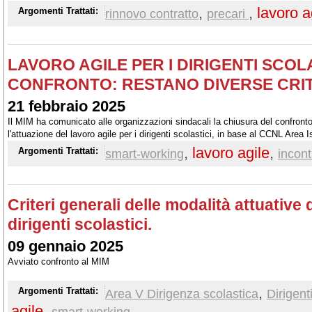
entro il 2025
,
,
lavoro a
Argomenti Trattati:
rinnovo contratto
precari
LAVORO AGILE PER I DIRIGENTI SCOLA
CONFRONTO: RESTANO DIVERSE CRITI
21 febbraio 2025
Il MIM ha comunicato alle organizzazioni sindacali la chiusura del confronto s
l'attuazione del lavoro agile per i dirigenti scolastici, in base al CCNL Area
,
lavoro agile
,
Argomenti Trattati:
smart-working
incon
Criteri generali delle modalità attuative d
dirigenti scolastici.
09 gennaio 2025
Avviato confronto al MIM
,
Argomenti Trattati:
Area V Dirigenza scolastica
Dirigent
agile
,
,
smart-working