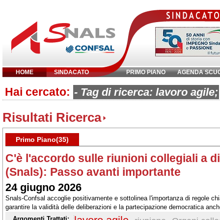
HOME
SINDACATO
PRIMO PIANO
AGENDA SCU
Hai cercato:
Inserisci parola chiave:
- Tag di ricerca: lavoro agile;
Risultati Ricerca
Primo Piano(35)
C'è l'accordo sulle riunioni collegiali a d
(Snals): Passo avanti importante
24 giugno 2026
Snals-Confsal accoglie positivamente e sottolinea l'importanza di regole chiar
garantire la validità delle deliberazioni e la partecipazione democratica anc
Argomenti Trattati: