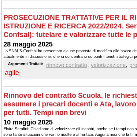
PROSECUZIONE TRATTATIVE PER IL 
ISTRUZIONE E RICERCA 2022/2024. Ser
Confsal): tutelare e valorizzare tutte le 
28 maggio 2025
Lo SNALS-Confsal ha presentato alcune proposte di modifica alla bozza del
attualmente in discussione, che si concentrano su punti ritenuti strategici pe
diverse professionalità coinvolte
,
,
Argomenti Trattati:
rinnovo contratto
valorizzazione
pro
agile
,
Rinnovo del contratto Scuola, le richie
assumere i precari docenti e Ata, lavoro
per tutti. Tempi non brevi
10 maggio 2025
Elvira Serafini: Chiediamo di velocizzare gli incontri, anche se i tempi non
sono tante situazioni che vanno risolte e affrontate. Auguriamoci che la fir