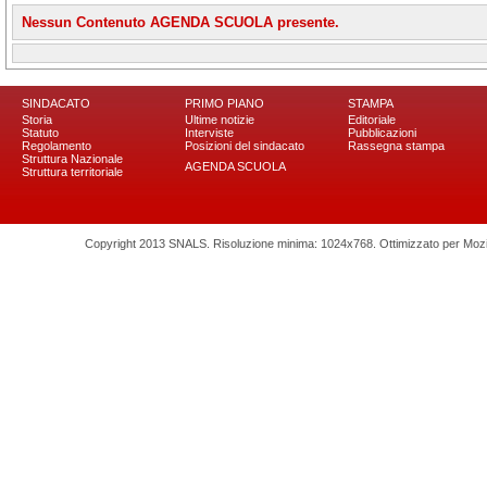
Nessun Contenuto AGENDA SCUOLA presente.
SINDACATO
PRIMO PIANO
STAMPA
Storia
Ultime notizie
Editoriale
Statuto
Interviste
Pubblicazioni
Regolamento
Posizioni del sindacato
Rassegna stampa
Struttura Nazionale
AGENDA SCUOLA
Struttura territoriale
Copyright 2013 SNALS. Risoluzione minima: 1024x768. Ottimizzato per Mozilla