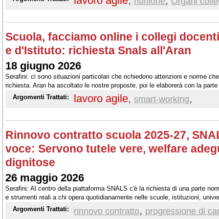
lavoro agile
,
,
riunione
Organi colleg
Scuola, facciamo online i collegi docenti
e d'Istituto: richiesta Snals all'Aran
18 giugno 2026
Serafini: ci sono situazioni particolari che richiedono attenzioni e norme che
richiesta. Aran ha ascoltato le nostre proposte, poi le elaborerà con la parte 
lavoro agile
,
,
Argomenti Trattati:
smart-working
Rinnovo contratto scuola 2025-27, SNAL
voce: Servono tutele vere, welfare adeg
dignitose
26 maggio 2026
Serafini: Al centro della piattaforma SNALS c'è la richiesta di una parte norm
e strumenti reali a chi opera quotidianamente nelle scuole, istituzioni, univer
,
Argomenti Trattati:
rinnovo contratto
progressione di car