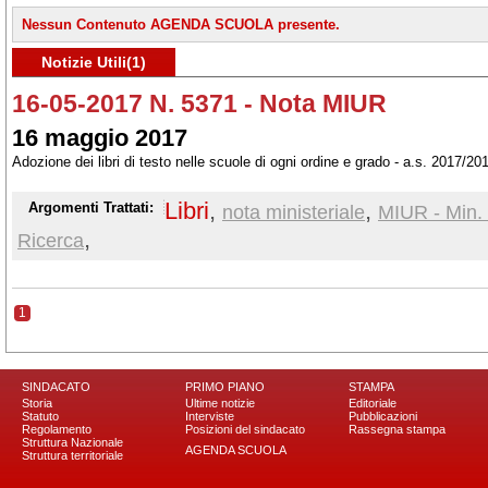
Nessun Contenuto AGENDA SCUOLA presente.
Notizie Utili(1)
16-05-2017 N. 5371 - Nota MIUR
16 maggio 2017
Adozione dei libri di testo nelle scuole di ogni ordine e grado - a.s. 2017/20
Libri
,
,
Argomenti Trattati:
nota ministeriale
MIUR - Min. 
,
Ricerca
1
SINDACATO
PRIMO PIANO
STAMPA
Storia
Ultime notizie
Editoriale
Statuto
Interviste
Pubblicazioni
Regolamento
Posizioni del sindacato
Rassegna stampa
Struttura Nazionale
AGENDA SCUOLA
Struttura territoriale