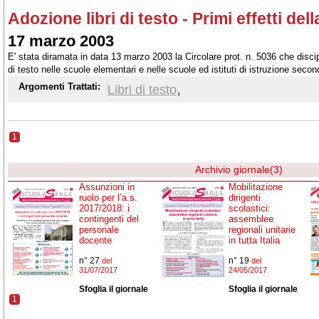
Adozione libri di testo - Primi effetti del
17 marzo 2003
E' stata diramata in data 13 marzo 2003 la Circolare prot. n. 5036 che discipl
di testo nelle scuole elementari e nelle scuole ed istituti di istruzione second
2003/2004.
,
Argomenti Trattati:
Libri di testo
1
Archivio giornale(3)
Assunzioni in
Mobilitazione
ruolo per l’a.s.
dirigenti
2017/2018: i
scolastici:
contingenti del
assemblee
personale
regionali unitarie
docente
in tutta Italia
n° 27
n° 19
del
del
31/07/2017
24/05/2017
Sfoglia il giornale
Sfoglia il giornale
1