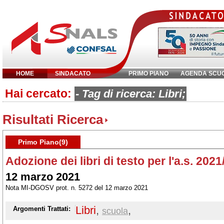
HOME
SINDACATO
PRIMO PIANO
AGENDA SCU
Hai cercato:
Inserisci parola chiave:
- Tag di ricerca: Libri;
Risultati Ricerca
Primo Piano(9)
Adozione dei libri di testo per l'a.s. 202
12 marzo 2021
Nota MI-DGOSV prot. n. 5272 del 12 marzo 2021
Libri
,
,
Argomenti Trattati:
scuola