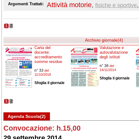
Attività motorie
,
,
Argomenti Trattati:
fisiche e sportive
1
2
Archivio giornale(4)
Carta del
Valutazione e
docente:
autovalutazione
accreditamento
degli istituti
somme residue
n° 36
del
14/11/2014
n° 33
del
11/10/2018
Sfoglia il giornale
Sfoglia il giornale
1
2
Agenda Scuola(2)
Convocazione: h.15,00
29 settembre 2014