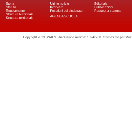
Storia
Ultime notizie
Editoriale
Statuto
Interviste
Pubblicazioni
Regolamento
Posizioni del sindacato
Rassegna stampa
Struttura Nazionale
AGENDA SCUOLA
Struttura territoriale
Copyright 2013 SNALS. Risoluzione minima: 1024x768. Ottimizzato per Mozilla