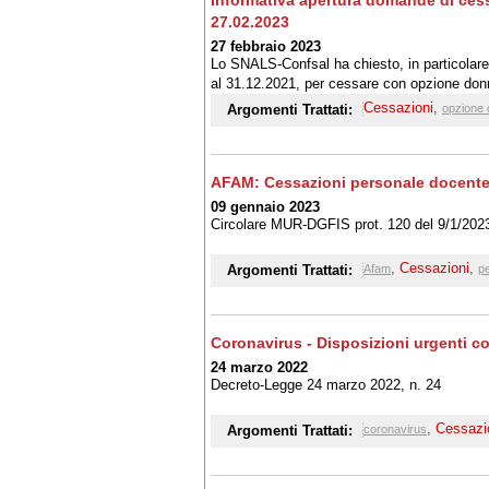
Informativa apertura domande di cess
27.02.2023
27 febbraio 2023
Lo SNALS-Confsal ha chiesto, in particolare,
al 31.12.2021, per cessare con opzione don
concesso di presentare domanda di cessazione
Cessazioni
,
Argomenti Trattati:
opzione
AFAM: Cessazioni personale docente 
09 gennaio 2023
Circolare MUR-DGFIS prot. 120 del 9/1/202
,
Cessazioni
,
Argomenti Trattati:
Afam
p
Coronavirus - Disposizioni urgenti c
24 marzo 2022
Decreto-Legge 24 marzo 2022, n. 24
,
Cessazi
Argomenti Trattati:
coronavirus