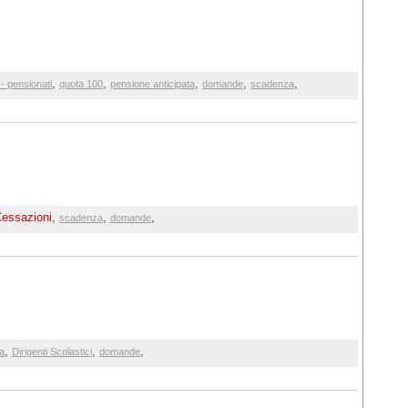
,
,
,
,
,
- pensionati
quota 100
pensione anticipata
domande
scadenza
essazioni
,
,
,
scadenza
domande
,
,
,
a
Dirigenti Scolastici
domande