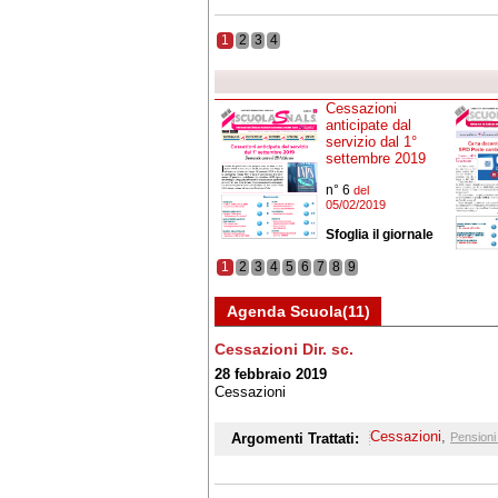
1
2
3
4
Cessazioni
anticipate dal
servizio dal 1°
settembre 2019
n° 6
del
05/02/2019
Sfoglia il giornale
1
2
3
4
5
6
7
8
9
Agenda Scuola(11)
Cessazioni Dir. sc.
28 febbraio 2019
Cessazioni
Cessazioni
,
Argomenti Trattati:
Pensioni 