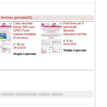
Archivio giornale(25)
Carta docente
Part-time per il
bonus 500 euro,
personale
SPID Poste
docente,
cambia modalità
educativo ed Ata
di accesso
n° 6
del
08/02/2018
n° 40
del
28/11/2018
Sfoglia il giornale
Sfoglia il giornale
,
,
,
,
- pensionati
Dirigenti Scolastici
scadenza
domande