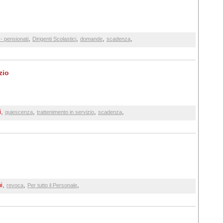
,
,
,
,
- pensionati
Dirigenti Scolastici
domande
scadenza
zio
i
,
,
,
,
quiescenza
trattenimento in servizio
scadenza
i
,
,
,
revoca
Per tutto il Personale