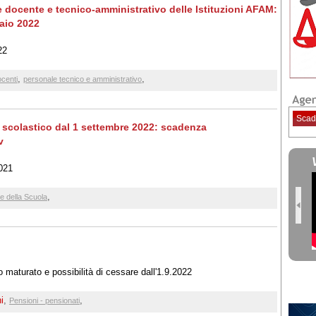
e docente e tecnico-amministrativo delle Istituzioni AFAM:
aio 2022
22
,
,
centi
personale tecnico e amministrativo
Scad
e scolastico dal 1 settembre 2022: scadenza
v
2021
,
e della Scuola
to maturato e possibilità di cessare dall'1.9.2022
i
,
,
Pensioni - pensionati