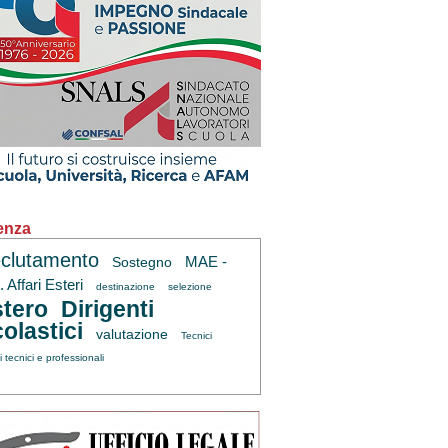
enza
clutamento
MAE -
Sostegno
 Affari Esteri
destinazione
selezione
tero
Dirigenti
olastici
valutazione
Tecnici
ti tecnici e professionali