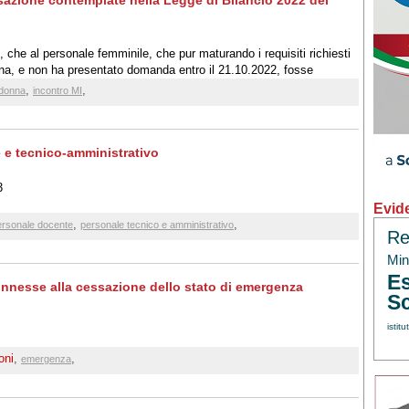
azione contemplate nella Legge di Bilancio 2022 del
 che al personale femminile, che pur maturando i requisiti richiesti
na, e non ha presentato domanda entro il 21.10.2022, fosse
 con i requisiti cristallizzati al 2021
,
,
 donna
incontro MI
e tecnico-amministrativo
3
Evid
,
,
ersonale docente
personale tecnico e amministrativo
Re
Min.
Es
onnesse alla cessazione dello stato di emergenza
Sc
istitu
oni
,
,
emergenza