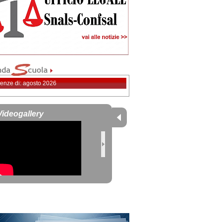
enze di: agosto 2026
Videogallery