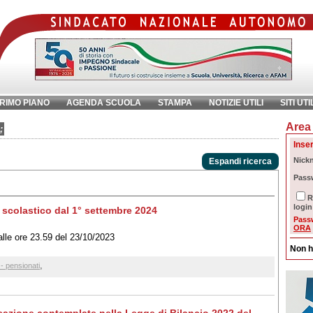
RIMO PIANO
AGENDA SCUOLA
STAMPA
NOTIZIE UTILI
SITI UTI
Area 
chiave:
Ri
;
Inser
Nick
Espandi ricerca
Pass
R
login
 scolastico dal 1° settembre 2024
Pass
ORA
lle ore 23.59 del 23/10/2023
Non h
,
- pensionati