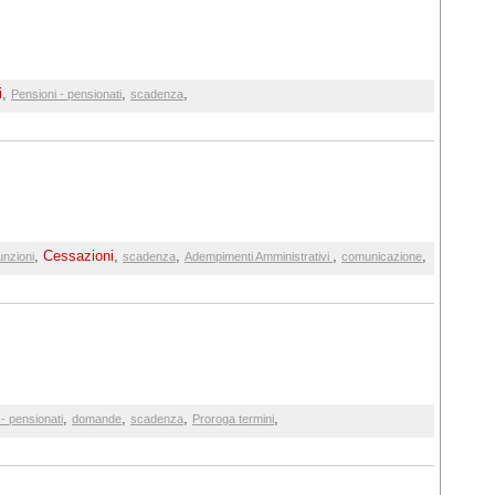
i
,
,
,
Pensioni - pensionati
scadenza
,
Cessazioni
,
,
,
,
nzioni
scadenza
Adempimenti Amministrativi
comunicazione
,
,
,
,
- pensionati
domande
scadenza
Proroga termini