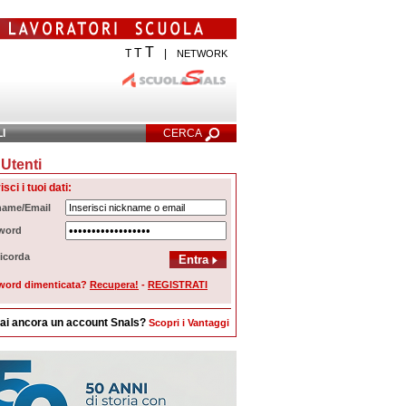
T
T
T
|
NETWORK
LI
CERCA
Utenti
cerca Avanzata
isci i tuoi dati:
name/Email
word
icorda
word dimenticata?
Recupera!
-
REGISTRATI
ai ancora un account Snals?
Scopri i Vantaggi