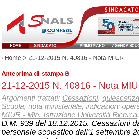
HOME
SINDACATO
PRIMO PIANO
AGENDA SCU
Inserisci parola chiave:
Home
> 21-12-2015 N. 40816 - Nota MIUR
Anteprima di stampa
21-12-2015 N. 40816 - Nota MI
Argomenti trattati:
Cessazioni
,
quiescenz
Scuola
,
nota ministeriale
,
indicazioni oper
MIUR - Min. Istruzione Università Ricerca
D.M. 939 del 18.12.2015. Cessazioni da
personale scolastico dall'1 settembre 2