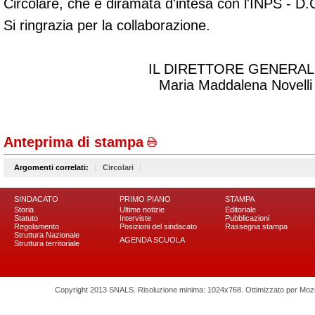
Circolare, che è diramata d'intesa con l'INPS - D.
Si ringrazia per la collaborazione.
IL DIRETTORE GENERAL
Maria Maddalena Novelli
Anteprima di stampa
Argomenti correlati:
Circolari
SINDACATO
PRIMO PIANO
STAMPA
Storia
Ultime notizie
Editoriale
Statuto
Interviste
Pubblicazioni
Regolamento
Posizioni del sindacato
Rassegna stampa
Struttura Nazionale
AGENDA SCUOLA
Struttura territoriale
Copyright 2013 SNALS. Risoluzione minima: 1024x768. Ottimizzato per Mozilla