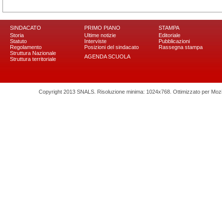
SINDACATO
PRIMO PIANO
STAMPA
Storia
Ultime notizie
Editoriale
Statuto
Interviste
Pubblicazioni
Regolamento
Posizioni del sindacato
Rassegna stampa
Struttura Nazionale
AGENDA SCUOLA
Struttura territoriale
Copyright 2013 SNALS. Risoluzione minima: 1024x768. Ottimizzato per Mozilla