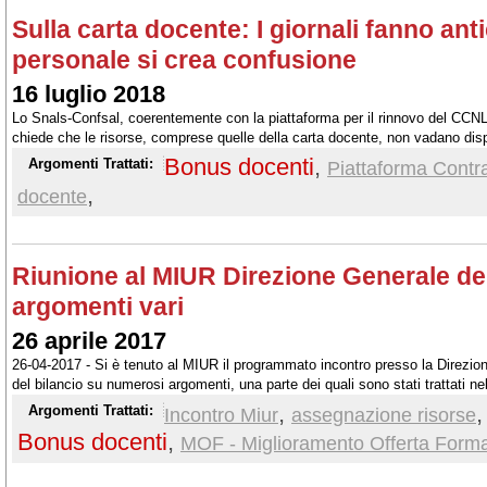
Sulla carta docente: I giornali fanno antic
personale si crea confusione
16 luglio 2018
Lo Snals-Confsal, coerentemente con la piattaforma per il rinnovo del CCNL
chiede che le risorse, comprese quelle della carta docente, non vadano disper
facciano parte del budget contrattuale
Bonus docenti
,
Argomenti Trattati:
Piattaforma Contr
,
docente
Riunione al MIUR Direzione Generale del
argomenti vari
26 aprile 2017
26-04-2017 - Si è tenuto al MIUR il programmato incontro presso la Direzio
del bilancio su numerosi argomenti, una parte dei quali sono stati trattati nel
stati rinviati al prossimo incontro previsto per il 4 maggio p.v.
,
Argomenti Trattati:
Incontro Miur
assegnazione risorse
Bonus docenti
,
MOF - Miglioramento Offerta Forma