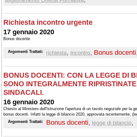
Richiesta incontro urgente
17 gennaio 2020
Bonus docente
,
,
Bonus docenti
Argomenti Trattati:
richiesta
Incontro
BONUS DOCENTI: CON LA LEGGE DI B
SONO INTEGRALMENTE RIPRISTINATE
SINDACALI.
16 gennaio 2020
Chiesto al Ministero dell'Istruzione l'apertura di un tavolo negoziale per la g
bonus docenti. Infatti la legge di bilancio 2020, approvata recentemente, (
utilizzo delle risorse del bonus docente, previste dalla legge 107/15.
Bonus docenti
,
,
Argomenti Trattati:
legge di bilancio