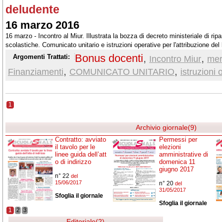
deludente
16 marzo 2016
16 marzo - Incontro al Miur. Illustrata la bozza di decreto ministeriale di ripar
scolastiche. Comunicato unitario e istruzioni operative per l'attribuzione de
Bonus docenti
,
,
Argomenti Trattati:
Incontro Miur
mer
,
,
Finanziamenti
COMUNICATO UNITARIO
istruzioni 
1
Archivio giornale(9)
Contratto: avviato
Permessi per
il tavolo per le
elezioni
linee guida dell’att
amministrative di
o di indirizzo
domenica 11
giugno 2017
n° 22
del
15/06/2017
n° 20
del
31/05/2017
Sfoglia il giornale
Sfoglia il giornale
1
2
3
Editoriale(2)