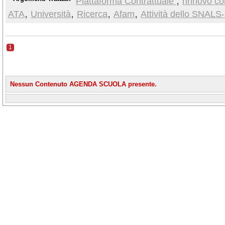
,
Piattaforma Contrattuale
rinnovo co
,
,
,
,
ATA
Università
Ricerca
Afam
Attività dello SNALS
1
Nessun Contenuto AGENDA SCUOLA presente.