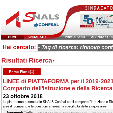
HOME
SINDACATO
PRIMO PIANO
AGENDA SCU
Hai cercato:
Inserisci parola chiave:
- Tag di ricerca: rinnovo cont
Risultati Ricerca
Primo Piano(1)
LINEE di PIATTAFORMA per il 2019-2021
Comparto dell'Istruzione e della Ricerca
23 ottobre 2018
La piattaforma contrattuale SNALS-Confsal per il comparto "Istruzione e Ri
aree di comparto e le questioni afferenti la specificità delle singole aree
Argomenti Trattati: