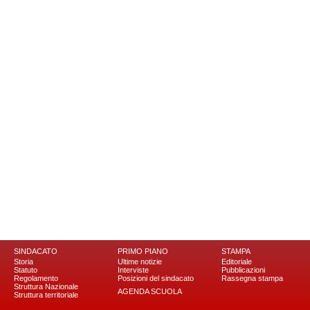
SINDACATO
PRIMO PIANO
STAMPA
Storia
Ultime notizie
Editoriale
Statuto
Interviste
Pubblicazioni
Regolamento
Posizioni del sindacato
Rassegna stampa
Struttura Nazionale
AGENDA SCUOLA
Struttura territoriale