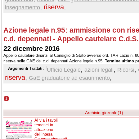
,
riserva
,
insegnamento
Azione legale n.95: ammissione con rise
c.d. depennati - Appello cautelare C.d.S.
22 dicembre 2016
Appello cautelare dinanzi al Consiglio di Stato avverso ord. TAR Lazio n.
riserva nelle GAE dei c.d. depennati Azione legale n.95.
Termine ultimo per
gennaio 2017
,
,
,
Argomenti Trattati:
Ufficio Legale
azioni legali
Ricorsi
riserva
,
,
GaE graduatorie ad esaurimento
1
Archivio giornale(1)
Al via i tavoli
tematici in
attuazione
dell’intesa
Governo sindacati