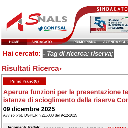
HOME
SINDACATO
PRIMO PIANO
AGENDA SCU
Hai cercato:
Inserisci parola chiave:
- Tag di ricerca: riserva;
Risultati Ricerca
Primo Piano(8)
Aperura funzioni per la presentazione te
istanze di scioglimento della riserva 
09 dicembre 2025
Avviso prot. DGPER n.216088 del 9-12-2025
Argomenti Trattati: