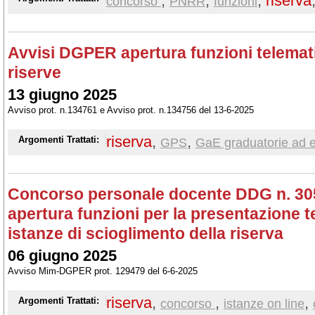
,
,
,
riserva
concorso
PNRR
funzioni
Avvisi DGPER apertura funzioni telemat
riserve
13 giugno 2025
Avviso prot. n.134761 e Avviso prot. n.134756 del 13-6-2025
riserva
,
,
Argomenti Trattati:
GPS
GaE graduatorie ad 
Concorso personale docente DDG n. 305
apertura funzioni per la presentazione t
istanze di scioglimento della riserva
06 giugno 2025
Avviso Mim-DGPER prot. 129479 del 6-6-2025
riserva
,
,
,
Argomenti Trattati:
concorso
istanze on line