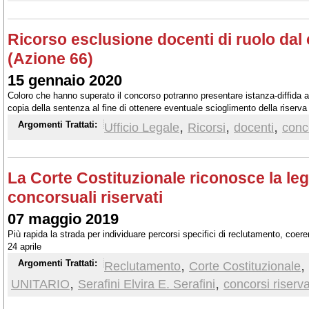
Ricorso esclusione docenti di ruolo da
(Azione 66)
15 gennaio 2020
Coloro che hanno superato il concorso potranno presentare istanza-diffida
copia della sentenza al fine di ottenere eventuale scioglimento della riserva
,
,
,
Argomenti Trattati:
Ufficio Legale
Ricorsi
docenti
conc
La Corte Costituzionale riconosce la legi
concorsuali riservati
07 maggio 2019
Più rapida la strada per individuare percorsi specifici di reclutamento, coeren
24 aprile
,
,
Argomenti Trattati:
Reclutamento
Corte Costituzionale
,
,
UNITARIO
Serafini Elvira E. Serafini
concorsi riserva