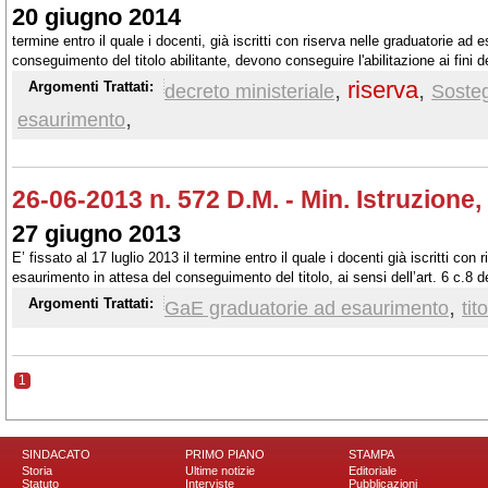
20 giugno 2014
termine entro il quale i docenti, già iscritti con riserva nelle graduatorie ad 
conseguimento del titolo abilitante, devono conseguire l'abilitazione ai fini d
l'anno scolastico 2014-2015
,
riserva
,
Argomenti Trattati:
decreto ministeriale
Soste
,
esaurimento
26-06-2013 n. 572 D.M. - Min. Istruzione,
27 giugno 2013
E’ fissato al 17 luglio 2013 il termine entro il quale i docenti già iscritti con 
esaurimento in attesa del conseguimento del titolo, ai sensi dell’art. 6 c.8
il titolo abilitante ai fini dello scioglimento della riserva per l’a.s. 2013/2014.
,
Argomenti Trattati:
GaE graduatorie ad esaurimento
tit
1
SINDACATO
PRIMO PIANO
STAMPA
Storia
Ultime notizie
Editoriale
Statuto
Interviste
Pubblicazioni