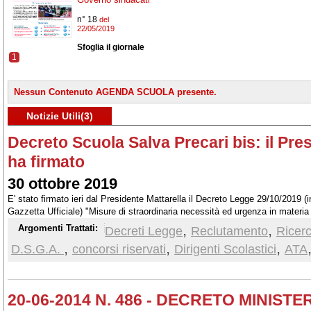
n° 18
del
22/05/2019
Sfoglia il giornale
1
Nessun Contenuto AGENDA SCUOLA presente.
Notizie Utili(3)
Decreto Scuola Salva Precari bis: il Pre
ha firmato
30 ottobre 2019
E' stato firmato ieri dal Presidente Mattarella il Decreto Legge 29/10/2019 (i
Gazzetta Ufficiale) "Misure di straordinaria necessità ed urgenza in materia
scolastico e degli enti di ricerca e di abilitazione dei docenti"
,
,
Argomenti Trattati:
Decreti Legge
Reclutamento
Ricer
,
,
,
D.S.G.A.
concorsi riservati
Dirigenti Scolastici
ATA
20-06-2014 N. 486 - DECRETO MINISTE