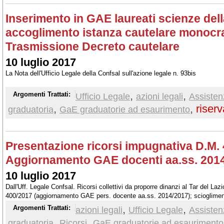
Inserimento in GAE laureati scienze del
accoglimento istanza cautelare monocra
Trasmissione Decreto cautelare
10 luglio 2017
La Nota dell'Ufficio Legale della Confsal sull'azione legale n. 93bis
,
,
Argomenti Trattati:
Ufficio Legale
azioni legali
Assisten
,
,
riserv
graduatoria
GaE graduatorie ad esaurimento
Presentazione ricorsi impugnativa D.M.
Aggiornamento GAE docenti aa.ss. 201
10 luglio 2017
Dall'Uff. Legale Confsal. Ricorsi collettivi da proporre dinanzi al Tar del Laz
400/2017 (aggiornamento GAE pers. docente aa.ss. 2014/2017); scioglimento
inclusi con riserva, abilitazione entro l'8/7/2017
,
,
Argomenti Trattati:
azioni legali
Ufficio Legale
Assisten
,
,
graduatoria
Ricorsi
GaE graduatorie ad esaurimento