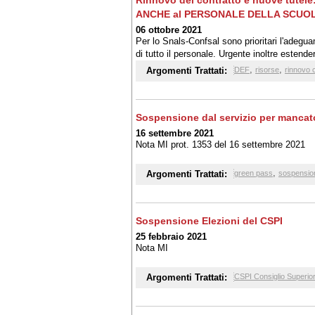
Rinnovo del contratto e nuove tut
ANCHE al PERSONALE DELLA SCUO
06 ottobre 2021
Per lo Snals-Confsal sono prioritari l'adegua
di tutto il personale. Urgente inoltre estender
i lavoratori che svolgono mansioni gravose
,
,
Argomenti Trattati:
DEF
risorse
rinnovo 
Sospensione dal servizio per mancat
16 settembre 2021
Nota MI prot. 1353 del 16 settembre 2021
,
Argomenti Trattati:
green pass
sospension
Sospensione Elezioni del CSPI
25 febbraio 2021
Nota MI
Argomenti Trattati:
CSPI Consiglio Superior