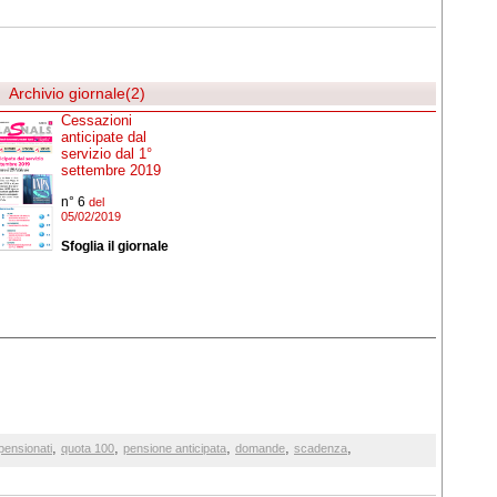
Archivio giornale(2)
Cessazioni
anticipate dal
servizio dal 1°
settembre 2019
n° 6
del
05/02/2019
Sfoglia il giornale
,
,
,
,
,
pensionati
quota 100
pensione anticipata
domande
scadenza