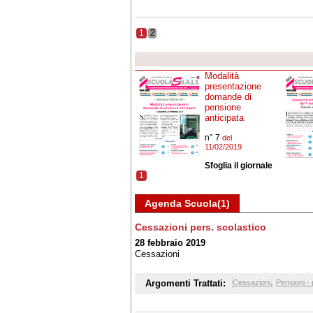
1
2
Modalità
presentazione
domande di
pensione
anticipata
n° 7
del
11/02/2019
Sfoglia il giornale
1
Agenda Scuola(1)
Cessazioni pers. scolastico
28 febbraio 2019
Cessazioni
,
Argomenti Trattati:
Cessazioni
Pensioni - 