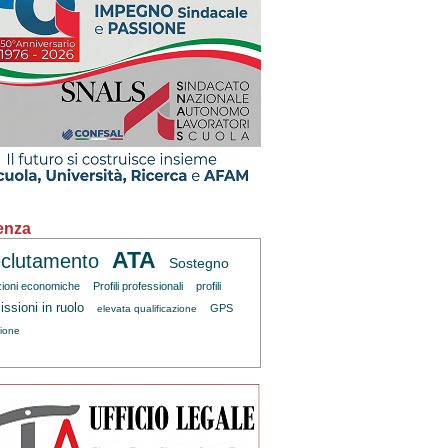
enza
ATA
clutamento
Sostegno
zioni economiche
Profili professionali
profili
ssioni in ruolo
GPS
elevata qualificazione
zione