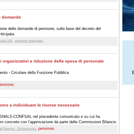
ne domande
ione delle domande di pensione, sulla base del decreto del
ticipata.
,
,
uota 100
pensione anticipata
ti organizzativi e riduzione della spesa di personale
nto - Circolare della Funzione Pubblica
ensione
,
no a individuare le risorse necessarie
 lo SNALS-CONFSAL nel precedente comunicato e su cui ha
tro concreto con l’approvazione da parte delle Commissioni Bilancio
e impegna il Governo a reperire, nel quadro delle complessive
,
pensione
,
i Stampa - Dichiarazioni
rie per la copertura del provvedimento