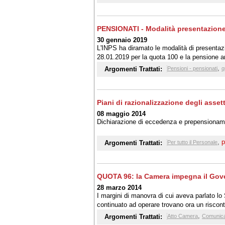
PENSIONATI - Modalità presentazio
30 gennaio 2019
L'INPS ha diramato le modalità di presentaz
28.01.2019 per la quota 100 e la pensione an
,
Argomenti Trattati:
Pensioni - pensionati
q
Piani di razionalizzazione degli asset
08 maggio 2014
Dichiarazione di eccedenza e prepensioname
,
p
Argomenti Trattati:
Per tutto il Personale
QUOTA 96: la Camera impegna il Gover
28 marzo 2014
I margini di manovra di cui aveva parlato
continuato ad operare trovano ora un riscon
e Lavoro della Camera di una risoluzione ch
,
Argomenti Trattati:
Atto Camera
Comunicat
compatibilità finanziarie, le risorse necessa