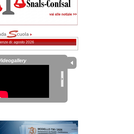
enze di: agosto 2026
Videogallery