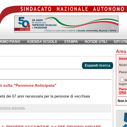
RIMO PIANO
AGENDA SCUOLA
STAMPA
NOTIZIE UTILI
SITI UTI
Area 
chiave:
Ri
Inser
Nick
Espandi ricerca
Pass
R
login
i sulla "Pensione Anticipata"
Pass
ORA
età dei 67 anni necessaria per la pensione di vecchiaia
Non h
,
ensione anticipata