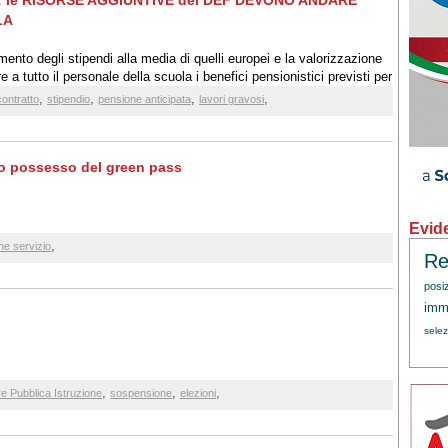
ele: le RISORSE AGGIUNTIVE del DEF DEVONO ANDARE
LA
mento degli stipendi alla media di quelli europei e la valorizzazione
e a tutto il personale della scuola i benefici pensionistici previsti per
,
,
,
,
contratto
stipendio
pensione anticipata
lavori gravosi
o possesso del green pass
Evid
,
e servizio
Re
posi
immi
sele
,
,
,
e Pubblica Istruzione
sospensione
elezioni