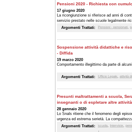
Pensioni 2020 - Richiesta con cumulo
17 giugno 2020
La ricongiunzione si riferisce ad anni di cont
servizio prestato nelle scuole legalmente ri
,
Argomenti Trattati:
Pensioni - pensionati
p
Sospensione attività didattiche e ris
- Diffida
19 marzo 2020
Comportamento illegittimo da parte di alcuni i
,
Argomenti Trattati:
Ufficio Legale
attività 
Presunti maltrattamenti a scuola, Sera
insegnanti o di espletare altre attivit
28 gennaio 2020
Lo Snals ritiene che il fenomeno degli episo
urgenza ed estrema serietà. La compattezza 
di essere vicino ad ogni persona, prendendo i
,
,
Argomenti Trattati:
scuola
Interviste
pens
personali, nelle concrete situazioni.
,