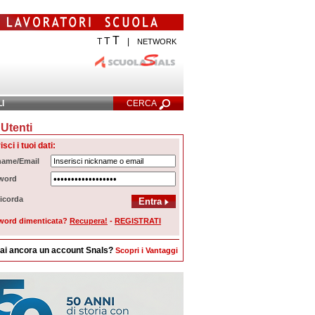
T
T
T
|
NETWORK
LI
CERCA
Utenti
cerca Avanzata
isci i tuoi dati:
name/Email
word
icorda
word dimenticata?
Recupera!
-
REGISTRATI
ai ancora un account Snals?
Scopri i Vantaggi