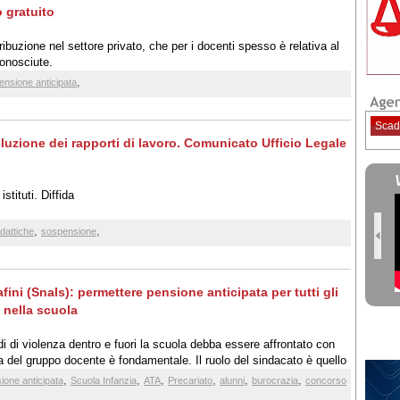
 gratuito
ribuzione nel settore privato, che per i docenti spesso è relativa al
conosciute.
,
ensione anticipata
Scad
oluzione dei rapporti di lavoro. Comunicato Ufficio Legale
stituti. Diffida
,
,
didattiche
sospensione
fini (Snals): permettere pensione anticipata per tutti gli
à nella scuola
di di violenza dentro e fuori la scuola debba essere affrontato con
del gruppo docente è fondamentale. Il ruolo del sindacato è quello
n carico ogni aspetto delle singole situazioni professionali e
,
,
,
,
,
,
ione anticipata
Scuola Infanzia
ATA
Precariato
alunni
burocrazia
concorso