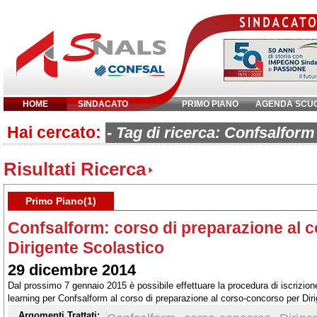
HOME
SINDACATO
PRIMO PIANO
AGENDA SCU
Hai cercato:
Inserisci parola chiave:
- Tag di ricerca: Confsalfor
Risultati Ricerca
Primo Piano(1)
Confsalform: corso di preparazione al 
Dirigente Scolastico
29 dicembre 2014
Dal prossimo 7 gennaio 2015 è possibile effettuare la procedura di iscrizion
learning per Confsalform al corso di preparazione al corso-concorso per Diri
iscrizione
Argomenti Trattati: