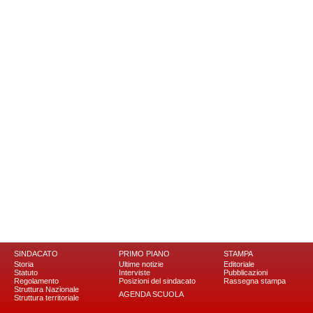
SINDACATO
PRIMO PIANO
STAMPA
Storia
Ultime notizie
Editoriale
Statuto
Interviste
Pubblicazioni
Regolamento
Posizioni del sindacato
Rassegna stampa
Struttura Nazionale
AGENDA SCUOLA
Struttura territoriale