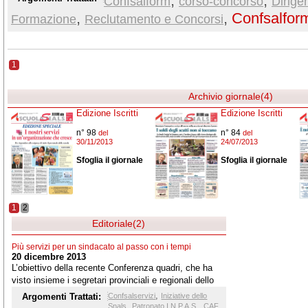
,
,
Confsalform
corso-concorso
Dirigen
,
,
Confsalfor
Formazione
Reclutamento e Concorsi
1
Archivio giornale(4)
Edizione Iscritti
Edizione Iscritti
n° 98
n° 84
del
del
30/11/2013
24/07/2013
Sfoglia il giornale
Sfoglia il giornale
1
2
Editoriale(2)
Più servizi per un sindacato al passo con i tempi
20 dicembre 2013
L’obiettivo della recente Conferenza quadri, che ha
visto insieme i segretari provinciali e regionali dello
Snals, i segretari regionali della Confsal, i segretari
,
Argomenti Trattati:
Confsalservizi
Iniziative dello
nazionali delle federazioni aderenti alla Confsal e
,
,
Snals
Patronato I.N.P.A.S.
CAF