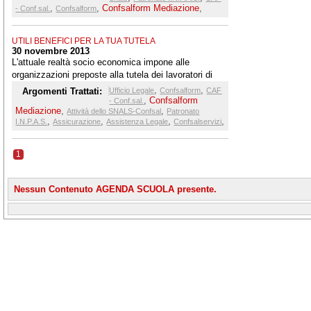
,
,
Confsalform Mediazione
,
operatori di Caf e Patronato, è stato quello di
- Conf.sal.
Confsalform
confrontarci su uno degli aspetti più qualificanti della
nostra attività sindacale: l’organizzazione dei servizi
UTILI BENEFICI PER LA TUA TUTELA
30 novembre 2013
L'attuale realtà socio economica impone alle
organizzazioni preposte alla tutela dei lavoratori di
assisterli nelle problematiche afferenti le più varie
,
,
Argomenti Trattati:
Ufficio Legale
Confsalform
CAF
dimensioni.
,
Confsalform
- Conf.sal.
Mediazione
,
,
Attività dello SNALS-Confsal
Patronato
,
,
,
,
I.N.P.A.S.
Assicurazione
Assistenza Legale
Confsalservizi
1
Nessun Contenuto AGENDA SCUOLA presente.