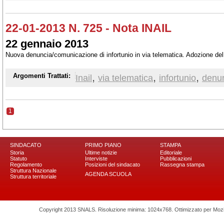
22-01-2013 N. 725 - Nota INAIL
22 gennaio 2013
Nuova denuncia/comunicazione di infortunio in via telematica. Adozione de
,
,
,
Argomenti Trattati:
Inail
via telematica
infortunio
denu
1
SINDACATO
PRIMO PIANO
STAMPA
Storia
Ultime notizie
Editoriale
Statuto
Interviste
Pubblicazioni
Regolamento
Posizioni del sindacato
Rassegna stampa
Struttura Nazionale
AGENDA SCUOLA
Struttura territoriale
Copyright 2013 SNALS. Risoluzione minima: 1024x768. Ottimizzato per Mozilla