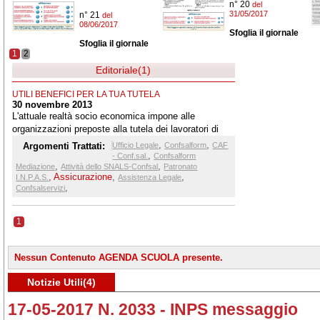
n° 20
del
31/05/2017
n° 21
del
08/06/2017
Sfoglia il giornale
Sfoglia il giornale
1
2
Editoriale(1)
UTILI BENEFICI PER LA TUA TUTELA
30 novembre 2013
L'attuale realtà socio economica impone alle
organizzazioni preposte alla tutela dei lavoratori di
assisterli nelle problematiche afferenti le più varie
,
,
Argomenti Trattati:
Ufficio Legale
Confsalform
CAF
dimensioni.
,
- Conf.sal.
Confsalform
,
,
Mediazione
Attività dello SNALS-Confsal
Patronato
,
Assicurazione
,
,
I.N.P.A.S.
Assistenza Legale
,
Confsalservizi
1
Nessun Contenuto AGENDA SCUOLA presente.
Notizie Utili(4)
17-05-2017 N. 2033 - INPS messaggio