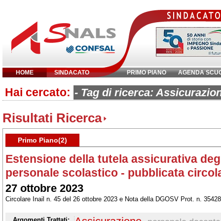
HOME
SINDACATO
PRIMO PIANO
AGENDA SCU
Hai cercato:
Inserisci parola chiave:
- Tag di ricerca: Assicurazio
Risultati Ricerca
Primo Piano(2)
Estensione della tutela assicurativa degl
personale scolastico - pubblicata circola
27 ottobre 2023
Circolare Inail n. 45 del 26 ottobre 2023 e Nota della DGOSV Prot. n. 35428
Argomenti Trattati: