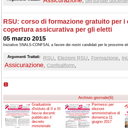
Assicurazione
,
personale docente
RSU: corso di formazione gratuito per i 
copertura assicurativa per gli eletti
05 marzo 2015
Iniziative SNALS-CONFSAL a favore dei nostri candidati per le prossime e
,
,
,
Argomenti Trattati:
RSU
Elezioni RSU
Formazione
In
Assicurazione
,
,
Confsalform
1
Archivio giornale(6)
Graduatorie
Permessi per
d'istituto di II e III
elezioni
fascia docenti:
amministrative di
pubblicato il
domenica 11
decreto
giugno 2017
ministeriale