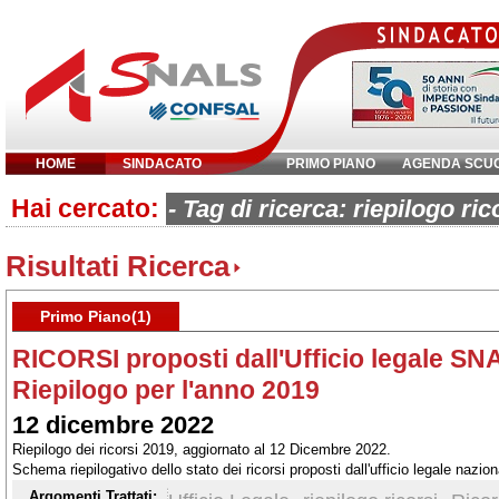
HOME
SINDACATO
PRIMO PIANO
AGENDA SCU
Hai cercato:
Inserisci parola chiave:
- Tag di ricerca: riepilogo ric
Risultati Ricerca
Primo Piano(1)
RICORSI proposti dall'Ufficio legale 
Riepilogo per l'anno 2019
12 dicembre 2022
Riepilogo dei ricorsi 2019, aggiornato al 12 Dicembre 2022.
Schema riepilogativo dello stato dei ricorsi proposti dall'ufficio legale nazion
di Stato ed al Presidente della Repubblica
Argomenti Trattati: