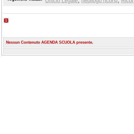
,
,
Ufficio Legale
riepilogo ricorsi
Ricor
1
Nessun Contenuto AGENDA SCUOLA presente.