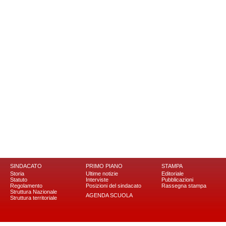
SINDACATO
PRIMO PIANO
STAMPA
Storia
Ultime notizie
Editoriale
Statuto
Interviste
Pubblicazioni
Regolamento
Posizioni del sindacato
Rassegna stampa
Struttura Nazionale
AGENDA SCUOLA
Struttura territoriale