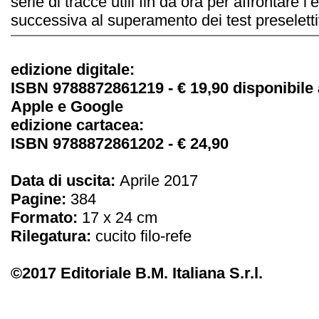
serie di tracce utili fin da ora per affrontare l
successiva al superamento dei test preseletti
edizione digitale:
ISBN 9788872861219 - € 19,90
disponibile 
Apple e Google
edizione cartacea:
ISBN 9788872861202 - € 24,90
Data di uscita:
Aprile 2017
Pagine:
384
Formato:
17 x 24 cm
Rilegatura:
cucito filo-refe
©2017 Editoriale B.M. Italiana S.r.l.