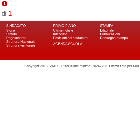
1
1
di
SINDACATO
PRIMO PIANO
STAMPA
Storia
Ultime notizie
Editoriale
Statuto
Interviste
Pubblicazioni
Regolamento
Posizioni del sindacato
Rassegna stampa
Struttura Nazionale
AGENDA SCUOLA
Struttura territoriale
Copyright 2013 SNALS. Risoluzione minima: 1024x768. Ottimizzato per Mozilla