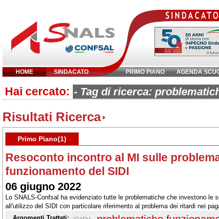
HOME
SINDACATO
PRIMO PIANO
AGENDA SCU
Hai cercato:
Inserisci parola chiave:
- Tag di ricerca: problemati
Risultati Ricerca
Primo Piano(1)
Resoconto incontro al MI sulle problema
funzionamento del SIDI
06 giugno 2022
Lo SNALS-Confsal ha evidenziato tutte le problematiche che investono le se
all'utilizzo del SIDI con particolare riferimento al problema dei ritardi nei 
supplenti
Argomenti Trattati: