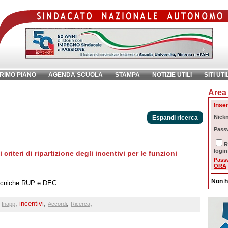
RIMO PIANO
AGENDA SCUOLA
STAMPA
NOTIZIE UTILI
SITI UTI
Area 
chiave:
Ri
Inser
Nick
Espandi ricerca
Pass
R
login
criteri di ripartizione degli incentivi per le funzioni
Pass
ORA
Non h
 tecniche RUP e DEC
,
,
incentivi
,
,
,
Inapp
Accordi
Ricerca