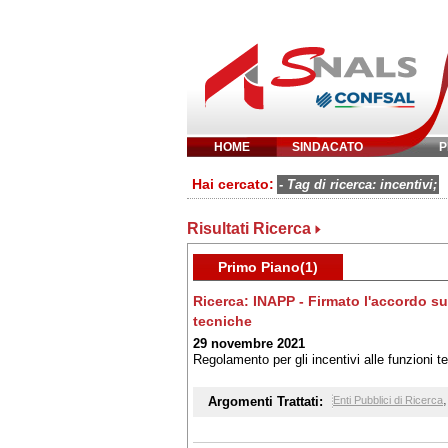
HOME
SINDACATO
P
Inserisci parola 
Hai cercato:
- Tag di ricerca: incentivi;
Risultati Ricerca
Primo Piano(1)
Ricerca: INAPP - Firmato l'accordo sui 
tecniche
29 novembre 2021
Regolamento per gli incentivi alle funzioni
Argomenti Trattati:
Enti Pubblici di Ricerca