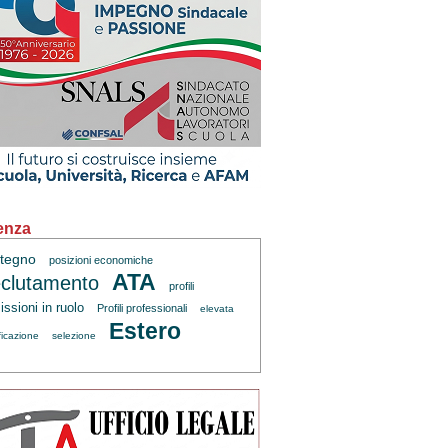
enza
tegno
posizioni economiche
ATA
clutamento
profili
ssioni in ruolo
Profili professionali
elevata
Estero
ficazione
selezione