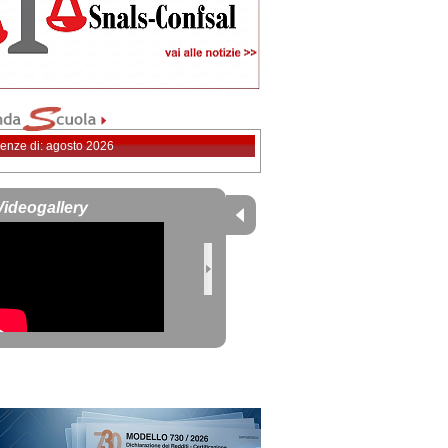
enze di: agosto 2026
Videogallery