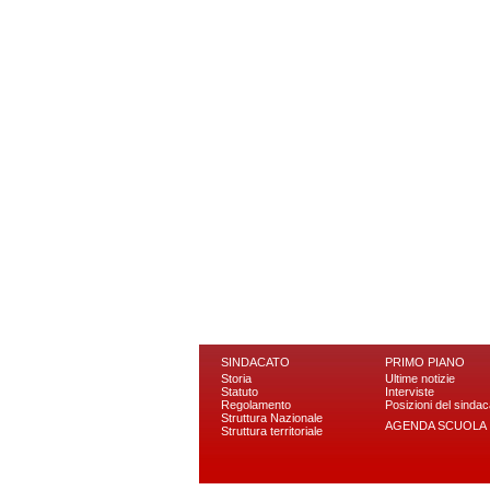
SINDACATO
PRIMO PIANO
Storia
Ultime notizie
Statuto
Interviste
Regolamento
Posizioni del sindac
Struttura Nazionale
AGENDA SCUOLA
Struttura territoriale