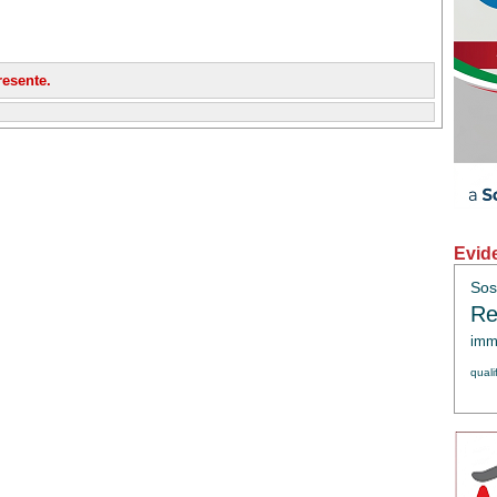
esente.
Evid
Sos
Re
immi
quali