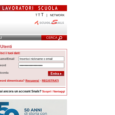
T
T
T
|
NETWORK
LI
CERCA
Utenti
cerca Avanzata
isci i tuoi dati:
name/Email
word
icorda
word dimenticata?
Recupera!
-
REGISTRATI
ai ancora un account Snals?
Scopri i Vantaggi