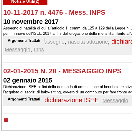
Notizie Utili(2)
10-11-2017 n. 4476 - Mess. INPS
10 novembre 2017
Assegno di natalità di cui all'articolo 1, commi da 125 a 129 della Legge n.
per il rinnovo dell'ISEE 2017 ai fini dell'erogazione delle mensilità riferite al
,
,
dichia
Argomenti Trattati:
assegno
nascita adozione
,
,
Messaggio
Inps
02-01-2015 N. 28 - MESSAGGIO INPS
02 gennaio 2015
Dichiarazione ISEE ai fini della domanda di ammissione al beneficio relativ
l'acquisto di servizi di baby-sitting, ovvero di un contributo per fare fronte ag
per l'infanzia o dei servizi privati accreditati in alternativa al congedo paren
dichiarazione ISEE
,
,
Argomenti Trattati:
Messaggio
28 giugno 2012, n. 92).
1