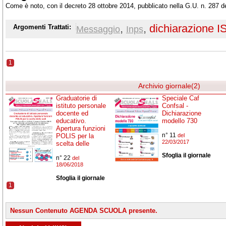
Come è noto, con il decreto 28 ottobre 2014, pubblicato nella G.U. n. 287 d
,
,
dichiarazione 
Argomenti Trattati:
Messaggio
Inps
1
Archivio giornale(2)
Graduatorie di
Speciale Caf
istituto personale
Confsal -
docente ed
Dichiarazione
educativo.
modello 730
Apertura funzioni
n° 11
POLIS per la
del
22/03/2017
scelta delle
Sfoglia il giornale
n° 22
del
18/06/2018
Sfoglia il giornale
1
Nessun Contenuto AGENDA SCUOLA presente.