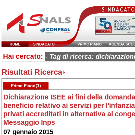
HOME
SINDACATO
PRIMO PIANO
AGENDA SCU
Hai cercato:
Inserisci parola chiave:
- Tag di ricerca: dichiarazio
Risultati Ricerca
Primo Piano(1)
Dichiarazione ISEE ai fini della domand
beneficio relativo ai servizi per l'infanzia
privati accreditati in alternativa al cong
Messaggio Inps
07 gennaio 2015