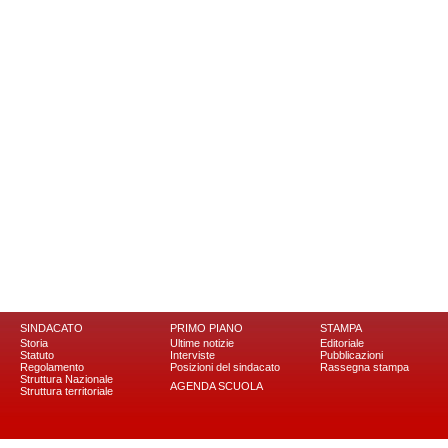
SINDACATO
PRIMO PIANO
STAMPA
Storia
Ultime notizie
Editoriale
Statuto
Interviste
Pubblicazioni
Regolamento
Posizioni del sindacato
Rassegna stampa
Struttura Nazionale
AGENDA SCUOLA
Struttura territoriale