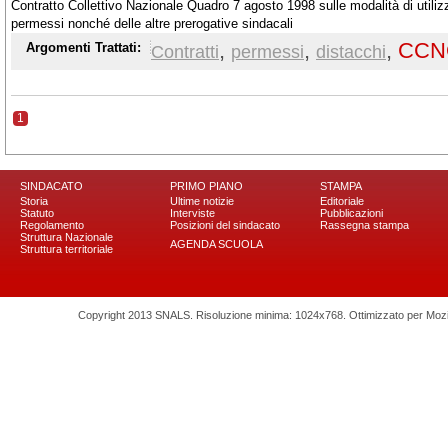
Contratto Collettivo Nazionale Quadro 7 agosto 1998 sulle modalità di utilizz
permessi nonché delle altre prerogative sindacali
,
,
,
CCN
Argomenti Trattati:
Contratti
permessi
distacchi
1
SINDACATO
PRIMO PIANO
STAMPA
Storia
Ultime notizie
Editoriale
Statuto
Interviste
Pubblicazioni
Regolamento
Posizioni del sindacato
Rassegna stampa
Struttura Nazionale
AGENDA SCUOLA
Struttura territoriale
Copyright 2013 SNALS. Risoluzione minima: 1024x768. Ottimizzato per Mozilla