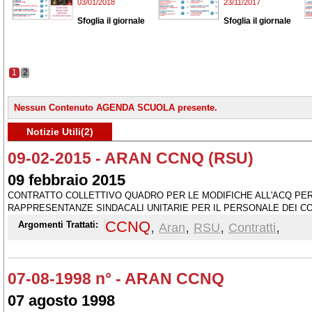
03/01/2018
23/11/2017
Sfoglia il giornale
Sfoglia il giornale
1
2
Nessun Contenuto AGENDA SCUOLA presente.
Notizie Utili(2)
09-02-2015 - ARAN CCNQ (RSU)
09 febbraio 2015
CONTRATTO COLLETTIVO QUADRO PER LE MODIFICHE ALL'ACQ PER
RAPPRESENTANZE SINDACALI UNITARIE PER IL PERSONALE DEI C
AMMINISTRAZIONI E PER LA DEFINIZIONE DEL RELATIVO REGOLA
CCNQ
,
,
,
,
Argomenti Trattati:
Aran
RSU
Contratti
AGOSTO 1998
07-08-1998 n° - ARAN CCNQ
07 agosto 1998