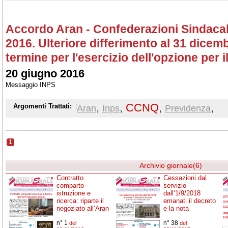
Accordo Aran - Confederazioni Sindacal
2016. Ulteriore differimento al 31 dicem
termine per l'esercizio dell'opzione per i
20 giugno 2016
Messaggio INPS
,
,
CCNQ
,
,
Argomenti Trattati:
Aran
Inps
Previdenza
1
Archivio giornale(6)
Contratto
Cessazioni dal
comparto
servizio
istruzione e
dall’1/9/2018
ricerca: riparte il
emanati il decreto
negoziato all’Aran
e la nota
n° 1
n° 38
del
del