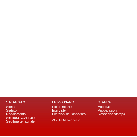
SINDACATO
PRIMO PIANO
STAMPA
Storia
Ultime notizie
Editoriale
Statuto
Interviste
Pubblicazioni
Regolamento
Posizioni del sindacato
Rassegna stampa
Struttura Nazionale
AGENDA SCUOLA
Struttura territoriale