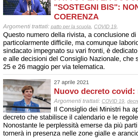
"SOSTEGNI BIS": NON
COERENZA
Argomenti trattati:
,
,
patto per la scuola
COVID 19
Questo numero della rivista, a conclusione di
particolarmente difficile, ma comunque laborio
sindacato impegnato su vari fronti, è dedicato 
e alle decisioni del Consiglio Nazionale, che s
25 e 26 maggio per via telematica.
27 aprile 2021
Nuovo decreto covid: 
Argomenti trattati:
,
COVID 19
decr
Il Consiglio dei Ministri ha 
decreto che stabilisce il calendario e le regole
Nonostante le perplessità emerse da più parti
tornerà in presenza nelle zone gialle e aranc