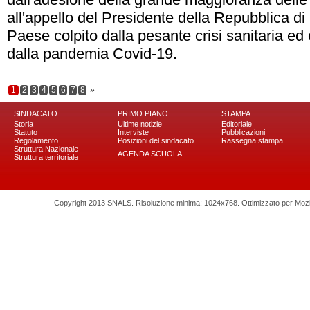
all'appello del Presidente della Repubblica di u
Paese colpito dalla pesante crisi sanitaria e
dalla pandemia Covid-19.
1
2
3
4
5
6
7
8
»
SINDACATO
PRIMO PIANO
STAMPA
Storia
Ultime notizie
Editoriale
Statuto
Interviste
Pubblicazioni
Regolamento
Posizioni del sindacato
Rassegna stampa
Struttura Nazionale
AGENDA SCUOLA
Struttura territoriale
Copyright 2013 SNALS. Risoluzione minima: 1024x768. Ottimizzato per Mozilla