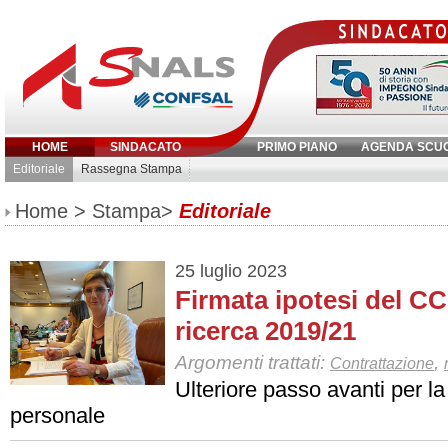
HOME
SINDACATO
PRIMO PIANO
AGENDA SCU
Editoriale
Rassegna Stampa
Inserisci parola chiave:
Home
>
Stampa
>
Editoriale
25 luglio 2023
Firmata ipotesi del CC
ricerca 2019/21
Argomenti trattati:
,
Contrattazione
Ulteriore passo avanti per la
personale