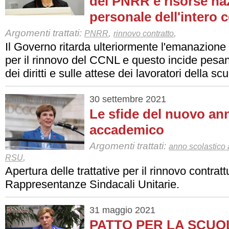
del PNRR e risorse naz
personale dell'intero
Argomenti trattati:
,
,
PNRR
rinnovo contratto
Il Governo ritarda ulteriormente l'emanazione de
per il rinnovo del CCNL e questo incide pesan
dei diritti e sulle attese dei lavoratori della scu
30 settembre 2021
Le sfide del nuovo an
accademico
Argomenti trattati:
anno scolastico 
,
RSU
Apertura delle trattative per il rinnovo contrat
Rappresentanze Sindacali Unitarie.
31 maggio 2021
PATTO PER LA SCUO