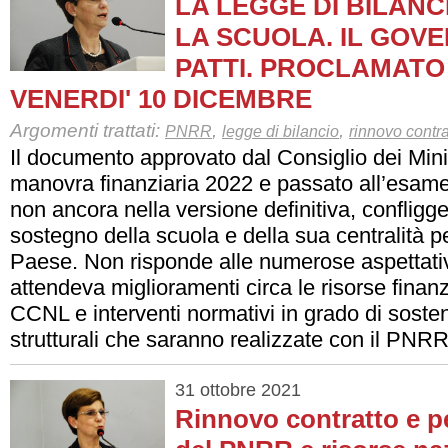
LA LEGGE DI BILANC
LA SCUOLA. IL GOVE
PATTI. PROCLAMATO
VENERDI' 10 DICEMBRE
Argomenti trattati:
,
,
PNRR
legge di bilancio
rinnovo contra
Il documento approvato dal Consiglio dei Minist
manovra finanziaria 2022 e passato all’esame
non ancora nella versione definitiva, confligge
sostegno della scuola e della sua centralità pe
Paese. Non risponde alle numerose aspettativ
attendeva miglioramenti circa le risorse finanzi
CCNL e interventi normativi in grado di sosten
strutturali che saranno realizzate con il PNRR
31 ottobre 2021
Rinnovo contratto e pe