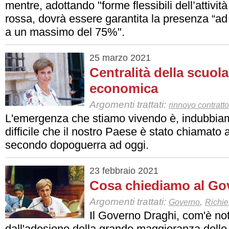
mentre, adottando "forme flessibili dell’attività
rossa, dovrà essere garantita la presenza “ad
a un massimo del 75%".
25 marzo 2021
Centralità della scuola
economica
Argomenti trattati:
rinnovo contratto
L'emergenza che stiamo vivendo è, indubbiame
difficile che il nostro Paese è stato chiamato 
secondo dopoguerra ad oggi.
23 febbraio 2021
Cosa chiediamo al Go
Argomenti trattati:
,
Governo
Richie
Il Governo Draghi, com'è not
dall'adesione della grande maggioranza delle 