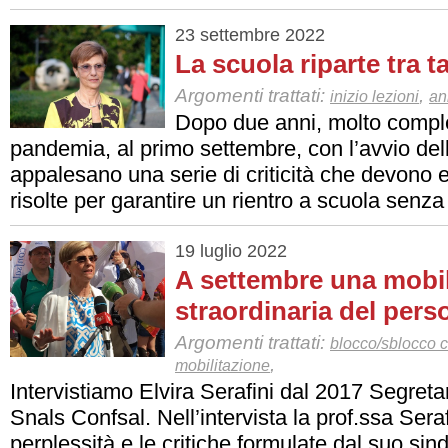
23 settembre 2022
La scuola riparte tra ta
Argomenti trattati:
,
inizio lezioni
an
Dopo due anni, molto comple
pandemia, al primo settembre, con l’avvio dell
appalesano una serie di criticità che devono e
risolte per garantire un rientro a scuola senza
19 luglio 2022
A settembre una mobil
straordinaria del pers
Argomenti trattati:
blocco/sblocco co
,
mobilitazione
Intervistiamo Elvira Serafini dal 2017 Segreta
Snals Confsal. Nell’intervista la prof.ssa Sera
perplessità e le critiche formulate dal suo si