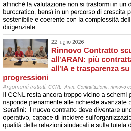
affinché la valutazione non si trasformi in un d
burocratico, bensì in un percorso di crescita 
sostenibile e coerente con la complessità del
dirigenziale
22 luglio 2026
Rinnovo Contratto sc
all'ARAN: più contratta
all'IA e trasparenza su
progressioni
Argomenti trattati:
,
,
,
CCNL
Aran
Contrattazione
rinnovo co
Il CCNL resta ancora troppo vicino a schemi g
risponde pienamente alle richieste avanzate
Serafini: Il nuovo contratto deve diventare u
operativo, capace di incidere sull'organizzazio
qualità delle relazioni sindacali e sulla tutela