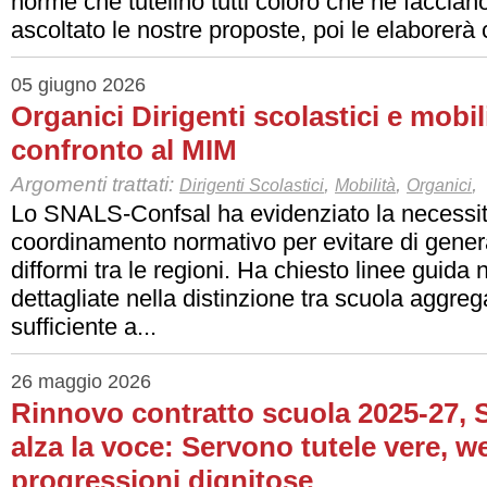
norme che tutelino tutti coloro che ne faccian
ascoltato le nostre proposte, poi le elaborerà c
05 giugno 2026
Organici Dirigenti scolastici e mobil
confronto al MIM
Argomenti trattati:
,
,
,
Dirigenti Scolastici
Mobilità
Organici
Lo SNALS-Confsal ha evidenziato la necessit
coordinamento normativo per evitare di gener
difformi tra le regioni. Ha chiesto linee guida 
dettagliate nella distinzione tra scuola aggr
sufficiente a...
26 maggio 2026
Rinnovo contratto scuola 2025-27,
alza la voce: Servono tutele vere, w
progressioni dignitose