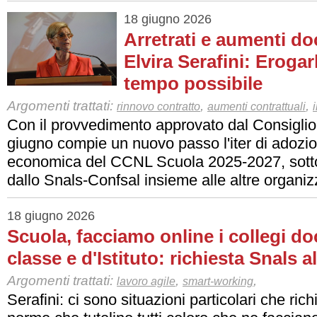
18 giugno 2026
Arretrati e aumenti do
Elvira Serafini: Erogar
tempo possibile
Argomenti trattati:
,
,
rinnovo contratto
aumenti contrattuali
Con il provvedimento approvato dal Consiglio d
giugno compie un nuovo passo l'iter di adozio
economica del CCNL Scuola 2025-2027, sottosc
dallo Snals-Confsal insieme alle altre organi
18 giugno 2026
Scuola, facciamo online i collegi doc
classe e d'Istituto: richiesta Snals a
Argomenti trattati:
,
,
lavoro agile
smart-working
Serafini: ci sono situazioni particolari che ric