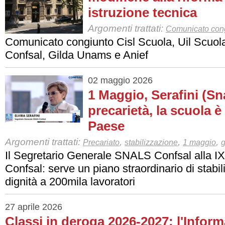
istruzione tecnica
Argomenti trattati:
Comunicato con
Comunicato congiunto Cisl Scuola, Uil Scuo
Confsal, Gilda Unams e Anief
02 maggio 2026
1 Maggio, Serafini (Sn
precarietà, la scuola è 
Paese
Argomenti trattati:
,
,
,
Precariato
stabilizzazione
1 maggio
g
Il Segretario Generale SNALS Confsal alla IX
Confsal: serve un piano straordinario di stabi
dignità a 200mila lavoratori
27 aprile 2026
Classi in deroga 2026-2027: l'Informa