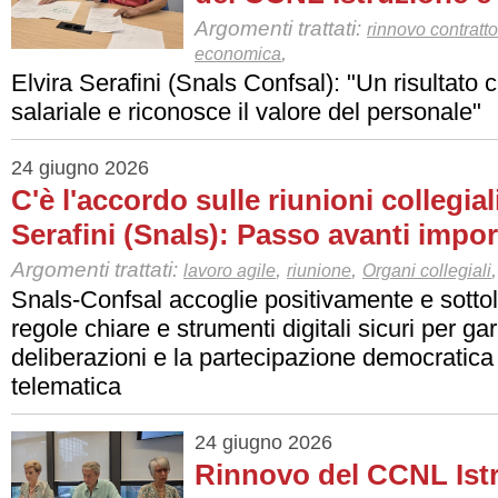
Argomenti trattati:
rinnovo contratto
,
economica
Elvira Serafini (Snals Confsal): "Un risultato c
salariale e riconosce il valore del personale"
24 giugno 2026
C'è l'accordo sulle riunioni collegial
Serafini (Snals): Passo avanti impo
Argomenti trattati:
,
,
,
lavoro agile
riunione
Organi collegiali
Snals-Confsal accoglie positivamente e sottol
regole chiare e strumenti digitali sicuri per gar
deliberazioni e la partecipazione democratica
telematica
24 giugno 2026
Rinnovo del CCNL Istr