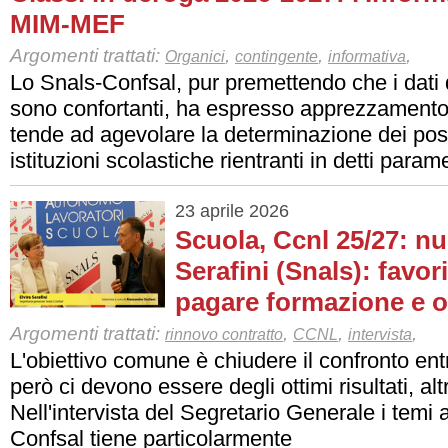
MIM-MEF
Argomenti trattati:
,
,
,
Organici
contingente
informativa
Lo Snals-Confsal, pur premettendo che i dati 
sono confortanti, ha espresso apprezzamento
tende ad agevolare la determinazione dei post
istituzioni scolastiche rientranti in detti parame
23 aprile 2026
Scuola, Ccnl 25/27: n
Serafini (Snals): favori
pagare formazione e o
Argomenti trattati:
,
,
,
rinnovo contratto
CCNL
intervista
L'obiettivo comune è chiudere il confronto entr
però ci devono essere degli ottimi risultati, al
Nell'intervista del Segretario Generale i temi
Confsal tiene particolarmente