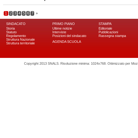
1
2
3
4
5
6
7
»
SINDACATO
PRIMO PIANO
STAMPA
Storia
Ultime notizie
Editoriale
Statuto
Interviste
Pubblicazioni
Regolamento
Posizioni del sindacato
Rassegna stampa
Struttura Nazionale
AGENDA SCUOLA
Struttura territoriale
Copyright 2013 SNALS. Risoluzione minima: 1024x768. Ottimizzato per Mozilla