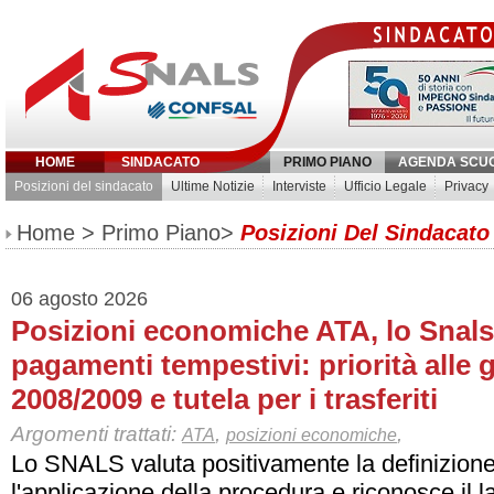
HOME
SINDACATO
PRIMO PIANO
AGENDA SCU
Posizioni del sindacato
Ultime Notizie
Interviste
Ufficio Legale
Privacy
Inserisci parola chiave:
Home
>
Primo Piano
>
Posizioni Del Sindacato
06 agosto 2026
Posizioni economiche ATA, lo Snals
pagamenti tempestivi: priorità alle 
2008/2009 e tutela per i trasferiti
Argomenti trattati:
,
,
ATA
posizioni economiche
Lo SNALS valuta positivamente la definizione d
l'applicazione della procedura e riconosce il 