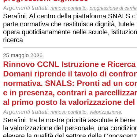
Argomenti trattati:
,
rinnovo contratto
progressione di carrie
Serafini: Al centro della piattaforma SNALS c'è
parte normativa che restituisca dignità, tutele 
opera quotidianamente nelle scuole, istituzioni
ricerca
25 maggio 2026
Rinnovo CCNL Istruzione e Ricerca 
Domani riprende il tavolo di confron
normativa. SNALS: Pronti ad un co
e in presenza, contrari a parcellizza
al primo posto la valorizzazione del
Argomenti trattati:
,
,
rinnovo contratto
valorizzazione
Serafini: tra le nostre priorità assolute è bene
la valorizzazione del personale, una condizio
elevare la qualità del settore della Conoscen