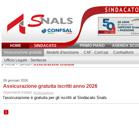
HOME
SINDACATO
PRIMO PIANO
AGENDA SCU
Assicurazione gratuita
Modelli d'iscrizione
CAF - Conf.sal
Confsalform
Ufficio Legale - Sentenze
Inserisci parola chiave:
Home
>
Servizi
>
Assicurazione Gratuita
09 gennaio 2026
Assicurazione gratuita iscritti anno 2026
Argomenti trattati:
,
Assicurazione
l'assicurazione è gratuita per gli iscritti al Sindacato Snals.
1