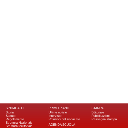
SINDACATO
PRIMO PIANO
STAMPA
Storia
Ultime notizie
Editoriale
Statuto
Interviste
Pubblicazioni
Regolamento
Posizioni del sindacato
Rassegna stampa
Struttura Nazionale
AGENDA SCUOLA
Struttura territoriale