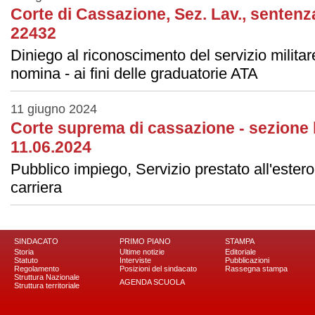
Corte di Cassazione, Sez. Lav., sentenza
22432
Diniego al riconoscimento del servizio militar
nomina - ai ﬁni delle graduatorie ATA
11 giugno 2024
Corte suprema di cassazione - sezione 
11.06.2024
Pubblico impiego, Servizio prestato all'estero,
carriera
SINDACATO
PRIMO PIANO
STAMPA
Storia
Ultime notizie
Editoriale
Statuto
Interviste
Pubblicazioni
Regolamento
Posizioni del sindacato
Rassegna stampa
Struttura Nazionale
AGENDA SCUOLA
Struttura territoriale