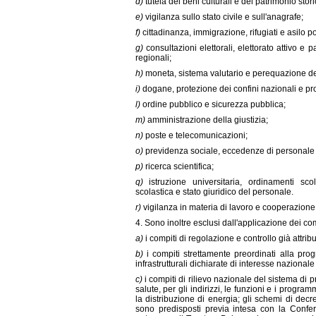
d)
tutela dei beni culturali e del patrimonio storic
e)
vigilanza sullo stato civile e sull'anagrafe;
f)
cittadinanza, immigrazione, rifugiati e asilo po
g)
consultazioni elettorali, elettorato attivo e
regionali;
h)
moneta, sistema valutario e perequazione del
i)
dogane, protezione dei confini nazionali e pro
l)
ordine pubblico e sicurezza pubblica;
m)
amministrazione della giustizia;
n)
poste e telecomunicazioni;
o)
previdenza sociale, eccedenze di personale 
p)
ricerca scientifica;
q)
istruzione universitaria, ordinamenti sco
scolastica e stato giuridico del personale.
r)
vigilanza in materia di lavoro e cooperazione
4. Sono inoltre esclusi dall'applicazione dei co
a)
i compiti di regolazione e controllo già attrib
b)
i compiti strettamente preordinati alla pr
infrastrutturali dichiarate di interesse nazionale
c)
i compiti di rilievo nazionale del sistema di p
salute, per gli indirizzi, le funzioni e i program
la distribuzione di energia; gli schemi di decret
sono predisposti previa intesa con la Confer