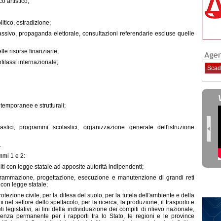
o artistico;
litico, estradizione;
 passivo, propaganda elettorale, consultazioni referendarie escluse quelle
le risorse finanziarie;
filassi internazionale;
Scad
temporanee e strutturali;
lastici, programmi scolastici, organizzazione generale dell'istruzione
.
mmi 1 e 2:
uiti con legge statale ad apposite autorità indipendenti;
ogrammazione, progettazione, esecuzione e manutenzione di grandi reti
 con legge statale;
rotezione civile, per la difesa del suolo, per la tutela dell'ambiente e della
mi nel settore dello spettacolo, per la ricerca, la produzione, il trasporto e
i legislativi, ai fini della individuazione dei compiti di rilievo nazionale,
enza permanente per i rapporti tra lo Stato, le regioni e le province