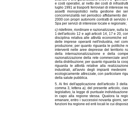
e costi operativi, al netto dei costi di infrast
luglio 1991 ai trasporti ferroviari di interesse 
assetti monopolistici nella gestione dei s
concorrenzialità nel periodico affidamento dei s
2000 con propri autonomi contratti di servizio r
Spa per servizi di interesse locale e regionale;
c)
ridefinire, riordinare e razionalizzare, sulla 
1 dell'articolo 12 e agli articoli 14, 17 e 20, 
disciplina relativa alle attività economiche ed
delle imprese operanti nell'industria, nel com
produzione; per quanto riguarda le politiche re
interventi nelle aree depresse del territorio 
della internazionalizzazione e della comp
razionalizzazione della rete commerciale anche
della distribuzione; per quanto riguarda la coop
riguarda le attività relative alla realizzazio
industriali, all'avvio degli impianti medesimi
ecologicamente attrezzate, con particolare rigu
della salute pubblica.
5. Ai fini dell'applicazione dell'articolo 3 dell
comma 3, lettera
a),
del presente articolo, ci
legislativo, la legge di puntuale individuazione
in capo alla regione stessa. Qualora la regi
emanare, entro i successivi novanta giorni, senti
funzioni tra regione ed enti locali le cui disposi