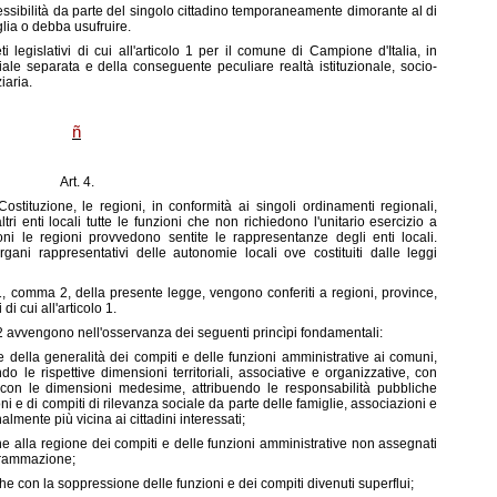
cessibilità da parte del singolo cittadino temporaneamente dimorante al di
glia o debba usufruire.
legislativi di cui all'articolo 1 per il comune di Campione d'Italia, in
iale separata e della conseguente peculiare realtà istituzionale, socio-
iaria.
ñ
Art. 4.
ostituzione, le regioni, in conformità ai singoli ordinamenti regionali,
ri enti locali tutte le funzioni che non richiedono l'unitario esercizio a
ioni le regioni provvedono sentite le rappresentanze degli enti locali.
gani rappresentativi delle autonomie locali ove costituiti dalle leggi
olo 1, comma 2, della presente legge, vengono conferiti a regioni, province,
 di cui all'articolo 1.
e 2 avvengono nell'osservanza dei seguenti princìpi fondamentali:
ione della generalità dei compiti e delle funzioni amministrative ai comuni,
 le rispettive dimensioni territoriali, associative e organizzative, con
li con le dimensioni medesime, attribuendo le responsabilità pubbliche
oni e di compiti di rilevanza sociale da parte delle famiglie, associazioni e
almente più vicina ai cittadini interessati;
one alla regione dei compiti e delle funzioni amministrative non assegnati
ogrammazione;
che con la soppressione delle funzioni e dei compiti divenuti superflui;