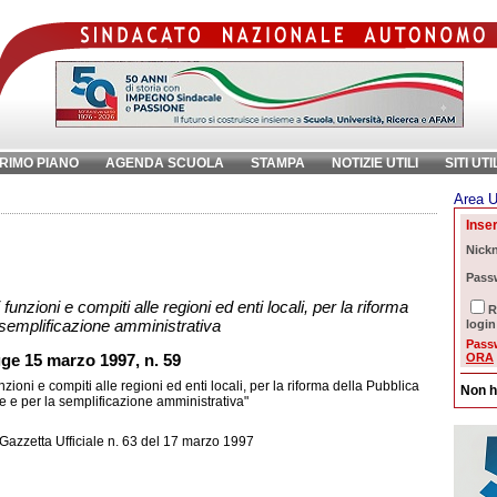
RIMO PIANO
AGENDA SCUOLA
STAMPA
NOTIZIE UTILI
SITI UTI
Area U
chiave:
Ri
Inser
i
Nick
Pass
unzioni e compiti alle regioni ed enti locali, per la riforma
R
 semplificazione amministrativa
login
Pass
ORA
ge 15 marzo 1997, n. 59
ioni e compiti alle regioni ed enti locali, per la riforma della Pubblica
Non h
 e per la semplificazione amministrativa"
Gazzetta Ufficiale
n. 63 del 17 marzo 1997