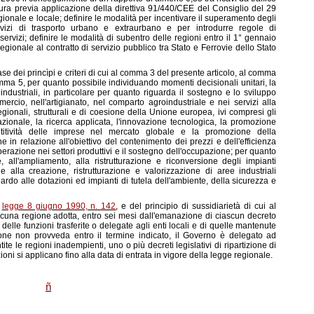
ruttura previa applicazione della direttiva 91/440/CEE del Consiglio del 29
regionale e locale; definire le modalità per incentivare il superamento degli
ervizi di trasporto urbano e extraurbano e per introdurre regole di
ervizi; definire le modalità di subentro delle regioni entro il 1° gennaio
egionale al contratto di servizio pubblico tra Stato e Ferrovie dello Stato
base dei princìpi e criteri di cui al comma 3 del presente articolo, al comma
comma 5, per quanto possibile individuando momenti decisionali unitari, la
 industriali, in particolare per quanto riguarda il sostegno e lo sviluppo
mercio, nell'artigianato, nel comparto agroindustriale e nei servizi alla
gionali, strutturali e di coesione della Unione europea, ivi compresi gli
nazionale, la ricerca applicata, l'innovazione tecnologica, la promozione
etitività delle imprese nel mercato globale e la promozione della
 in relazione all'obiettivo del contenimento dei prezzi e dell'efficienza
erazione nei settori produttivi e il sostegno dell'occupazione; per quanto
ne, all'ampliamento, alla ristrutturazione e riconversione degli impianti
 e alla creazione, ristrutturazione e valorizzazione di aree industriali
ardo alle dotazioni ed impianti di tutela dell'ambiente, della sicurezza e
a
legge 8 giugno 1990, n. 142
, e del principio di sussidiarietà di cui al
ascuna regione adotta, entro sei mesi dall'emanazione di ciascun decreto
 delle funzioni trasferite o delegate agli enti locali e di quelle mantenute
one non provveda entro il termine indicato, il Governo è delegato ad
te le regioni inadempienti, uno o più decreti legislativi di ripartizione di
zioni si applicano fino alla data di entrata in vigore della legge regionale.
ñ