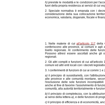
h)
previste le modalità e le condizioni per l'ac
fuori della propria residenza ai servizi di cui vo
2. Speciale normativa è emanata con i decreti 
considerazione della sua collocazione territor
economica, valutaria, doganale, fiscale e finanz
1. Nelle materie di cui
all'articolo 117
della C
conferiscono alle province, ai comuni e agli alt
livello regionale. Al conferimento delle funz
Possono altresì essere ascoltati anche gli or
regionali.
2. Gli altri compiti e funzioni di cui all'artic
comuni ed altri enti locali con i decreti legislativi
3. I conferimenti di funzioni di cui ai commi 1 
a)
il principio di sussidiarietà, con l'attribuz
alle province e alle comunità montane, secondo
l'esclusione delle sole funzioni incompatibi
anche al fine di favorire l'assolvimento di funzi
comunità, alla autorità territorialmente e funzion
b)
il principio di completezza, con la attribuzi
ai sensi della lettera
a),
e delle funzioni di pr
c)
il principio di efficienza e di economicità, an