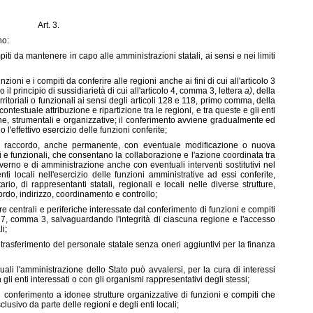
Art. 3.
no:
iti da mantenere in capo alle amministrazioni statali, ai sensi e nei limiti
zioni e i compiti da conferire alle regioni anche ai fini di cui all'articolo 3
 il principio di sussidiarietà di cui all'articolo 4, comma 3, lettera
a)
, della
rritoriali o funzionali ai sensi degli articoli 128 e 118, primo comma, della
ntestuale attribuzione e ripartizione tra le regioni, e tra queste e gli enti
mane, strumentali e organizzative; il conferimento avviene gradualmente ed
l'effettivo esercizio delle funzioni conferite;
di raccordo, anche permanente, con eventuale modificazione o nuova
i e funzionali, che consentano la collaborazione e l'azione coordinata tra
i governo e di amministrazione anche con eventuali interventi sostitutivi nel
i locali nell'esercizio delle funzioni amministrative ad essi conferite,
io, di rappresentanti statali, regionali e locali nelle diverse strutture,
ordo, indirizzo, coordinamento e controllo;
e centrali e periferiche interessate dal conferimento di funzioni e compiti
lo 7, comma 3, salvaguardando l'integrità di ciascuna regione e l'accesso
i;
 trasferimento del personale statale senza oneri aggiuntivi per la finanza
ali l'amministrazione dello Stato può avvalersi, per la cura di interessi
on gli enti interessati o con gli organismi rappresentativi degli stessi;
l conferimento a idonee strutture organizzative di funzioni e compiti che
clusivo da parte delle regioni e degli enti locali;