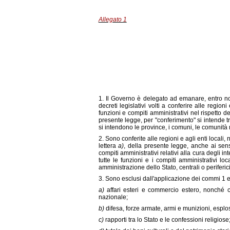
Allegato 1
1. Il Governo è delegato ad emanare, entro no
decreti legislativi volti a conferire alle regioni 
funzioni e compiti amministrativi nel rispetto dei
presente legge, per "conferimento" si intende tr
si intendono le province, i comuni, le comunità mo
2. Sono conferite alle regioni e agli enti locali,
lettera
a)
, della presente legge, anche ai sens
compiti amministrativi relativi alla cura degli 
tutte le funzioni e i compiti amministrativi loc
amministrazione dello Stato, centrali o periferici,
3. Sono esclusi dall'applicazione dei commi 1 e 2
a)
affari esteri e commercio estero, nonché co
nazionale;
b)
difesa, forze armate, armi e munizioni, esplos
c)
rapporti tra lo Stato e le confessioni religiose