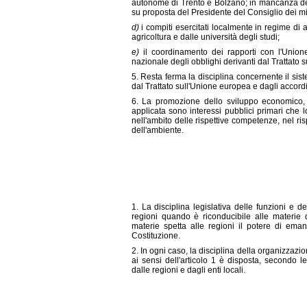
autonome di Trento e Bolzano; in mancanza dell'
su proposta del Presidente del Consiglio dei min
d)
i compiti esercitati localmente in regime di
agricoltura e dalle università degli studi;
e)
il coordinamento dei rapporti con l'Union
nazionale degli obblighi derivanti dal Trattato 
5. Resta ferma la disciplina concernente il siste
dal Trattato sull'Unione europea e dagli accordi
6. La promozione dello sviluppo economico, l
applicata sono interessi pubblici primari che lo
nell'ambito delle rispettive competenze, nel ris
dell'ambiente.
1. La disciplina legislativa delle funzioni e de
regioni quando è riconducibile alle materie di
materie spetta alle regioni il potere di ema
Costituzione.
2. In ogni caso, la disciplina della organizzazio
ai sensi dell'articolo 1 è disposta, secondo l
dalle regioni e dagli enti locali.