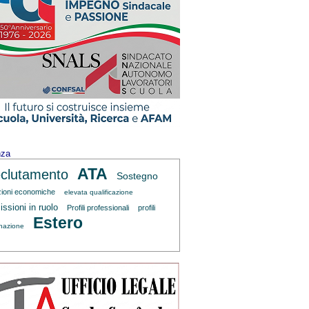
nza
ATA
clutamento
Sostegno
zioni economiche
elevata qualificazione
ssioni in ruolo
Profili professionali
profili
Estero
inazione