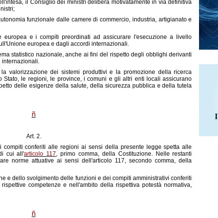
intesa, il Consiglio dei ministri delibera motivatamente in via definitiva
istri;
 autonomia funzionale dalle camere di commercio, industria, artigianato e
e europea e i compiti preordinati ad assicurare l'esecuzione a livello
sull'Unione europea e dagli accordi internazionali.
ma statistico nazionale, anche ai fini del rispetto degli obblighi derivanti
 internazionali.
a valorizzazione dei sistemi produttivi e la promozione della ricerca
 Stato, le regioni, le province, i comuni e gli altri enti locali assicurano
petto delle esigenze della salute, della sicurezza pubblica e della tutela
ñ
Art. 2.
i compiti conferiti alle regioni ai sensi della presente legge spetta alle
 cui all'
articolo 117
, primo comma, della Costituzione. Nelle restanti
nare norme attuative ai sensi dell'articolo 117, secondo comma, della
ne e dello svolgimento delle funzioni e dei compiti amministrativi conferiti
e rispettive competenze e nell'ambito della rispettiva potestà normativa,
ñ