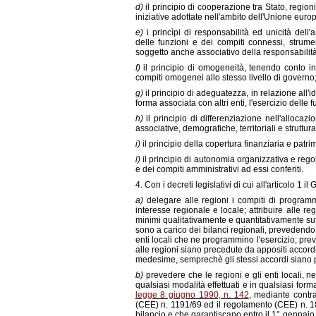
d)
il principio di cooperazione tra Stato, regio
iniziative adottate nell'ambito dell'Unione euro
e)
i princìpi di responsabilità ed unicità del
delle funzioni e dei compiti connessi, strume
soggetto anche associativo della responsabilità 
f)
il principio di omogeneità, tenendo conto in p
compiti omogenei allo stesso livello di governo
g)
il principio di adeguatezza, in relazione all'
forma associata con altri enti, l'esercizio delle f
h)
il principio di differenziazione nell'allocaz
associative, demografiche, territoriali e struttural
i)
il principio della copertura finanziaria e patri
l)
il principio di autonomia organizzativa e regol
e dei compiti amministrativi ad essi conferiti.
4. Con i decreti legislativi di cui all'articolo 1
a)
delegare alle regioni i compiti di programm
interesse regionale e locale; attribuire alle regio
minimi qualitativamente e quantitativamente suffi
sono a carico dei bilanci regionali, prevedendo ch
enti locali che ne programmino l'esercizio; prev
alle regioni siano precedute da appositi accordi
medesime, semprechè gli stessi accordi siano p
b)
prevedere che le regioni e gli enti locali, n
qualsiasi modalità effettuati e in qualsiasi forma
legge 8 giugno 1990, n. 142
, mediante contra
(CEE) n. 1191/69 ed il regolamento (CEE) n. 18
bilancio e che garantiscano entro il 1° gennaio 