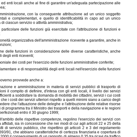
ni ed enti locali anche al fine di garantire un'adeguata partecipazione alle
pea;
l'amministrazione, con la conseguente attribuzione ad un unico soggetto
ntali e complementari, e quello di identificabilità in capo ad un unico
di ciascun servizio o attività amministrativa;
articolare delle funzioni già esercitate con l'attribuzione di funzioni e
;
idoneità organizzativa dell'amministrazione ricevente a garantire, anche in
unzioni;
ione delle funzioni in considerazione delle diverse caratteristiche, anche
i degli enti riceventi;
moniale dei costi per l'esercizio delle funzioni amministrative conferite;
amentare e di responsabilità degli enti locali nell'esercizio delle funzioni
 il Governo provvede anche a:
azione e amministrazione in materia di servizi pubblici di trasporto di
ni il compito di definire, d'intesa con gli enti locali, il livello dei servizi
cienti a soddisfare la domanda di mobilità dei cittadini, servizi i cui costi
e i costi dei servizi ulteriori rispetto a quelli minimi siano a carico degli
edere che l'attuazione delle deleghe e l'attribuzione delle relative risorse
 di programma tra il Ministro dei trasporti e della navigazione e le regioni
erfezionati entro il 30 giugno 1999;
ell'ambito delle rispettive competenze, regolino l'esercizio dei servizi con
 affidati, sia in concessione che nei modi di cui agli articoli 22 e 25 della
tti di servizio pubblico, che rispettino gli articoli 2 e 3 del regolamento
93/91, che abbiano caratteristiche di certezza finanziaria e copertura di
2000 il conseguimento di un rapporto di almeno 0,35 tra ricavi da traffico