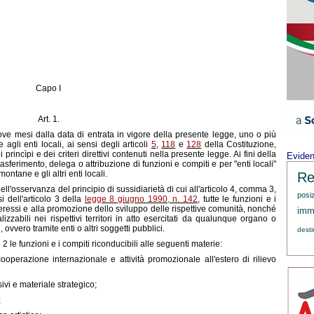
Capo I
Art. 1.
ve mesi dalla data di entrata in vigore della presente legge, uno o più
e agli enti locali, ai sensi degli articoli
5
,
118
e
128
della Costituzione,
 princìpi e dei criteri direttivi contenuti nella presente legge. Ai fini della
Evide
asferimento, delega o attribuzione di funzioni e compiti e per "enti locali"
ntane e gli altri enti locali.
Re
 nell'osservanza del principio di sussidiarietà di cui all'articolo 4, comma 3,
posi
i dell'articolo 3 della
legge 8 giugno 1990, n. 142
, tutte le funzioni e i
interessi e alla promozione dello sviluppo delle rispettive comunità, nonché
immi
alizzabili nei rispettivi territori in atto esercitati da qualunque organo o
 ovvero tramite enti o altri soggetti pubblici.
dest
 le funzioni e i compiti riconducibili alle seguenti materie:
operazione internazionale e attività promozionale all'estero di rilievo
ivi e materiale strategico;
;