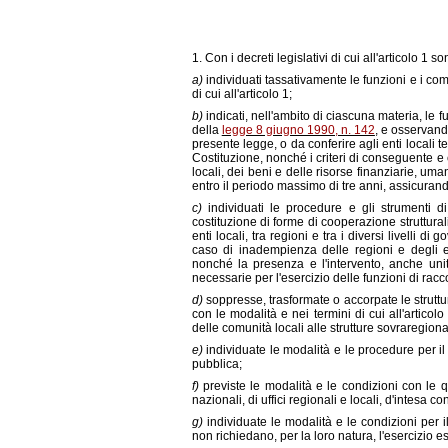
1. Con i decreti legislativi di cui all'articolo 1 so
a)
individuati tassativamente le funzioni e i comp
di cui all'articolo 1;
b)
indicati, nell'ambito di ciascuna materia, le fun
della
legge 8 giugno 1990, n. 142
, e osservando
presente legge, o da conferire agli enti locali te
Costituzione, nonché i criteri di conseguente e co
locali, dei beni e delle risorse finanziarie, u
entro il periodo massimo di tre anni, assicurando 
c)
individuati le procedure e gli strumenti 
costituzione di forme di cooperazione struttural
enti locali, tra regioni e tra i diversi livelli d
caso di inadempienza delle regioni e degli ent
nonché la presenza e l'intervento, anche unitar
necessarie per l'esercizio delle funzioni di racc
d)
soppresse, trasformate o accorpate le struttur
con le modalità e nei termini di cui all'artico
delle comunità locali alle strutture sovraregional
e)
individuate le modalità e le procedure per il
pubblica;
f)
previste le modalità e le condizioni con le qu
nazionali, di uffici regionali e locali, d'intesa c
g)
individuate le modalità e le condizioni per i
non richiedano, per la loro natura, l'esercizio es