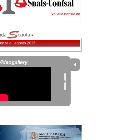
enze di: agosto 2026
Videogallery