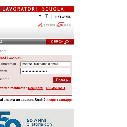
T
T
T
|
NETWORK
LI
CERCA
tenti
cerca Avanzata
isci i tuoi dati:
name/Email
word
icorda
word dimenticata?
Recupera!
-
REGISTRATI
ai ancora un account Snals?
Scopri i Vantaggi