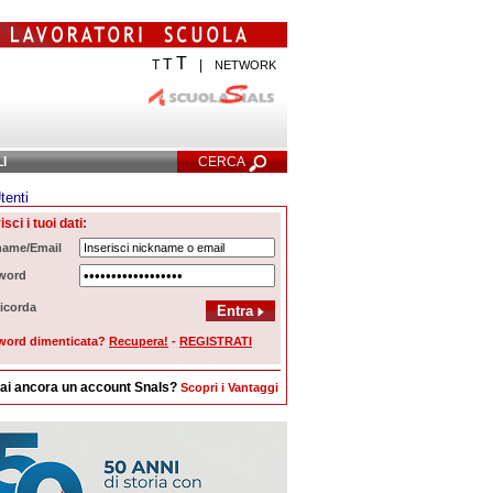
T
T
T
|
NETWORK
LI
CERCA
tenti
Ricerca Avanzata
isci i tuoi dati:
name/Email
word
icorda
word dimenticata?
Recupera!
-
REGISTRATI
ai ancora un account Snals?
Scopri i Vantaggi