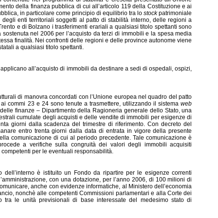
ento della finanza pubblica di cui all’articolo 119 della Costituzione e ai
bblica, in particolare come principio di equilibrio tra lo
stock
patrimoniale
 degli enti territoriali soggetti al patto di stabilità interno, delle regioni a
ento e di Bolzano i trasferimenti erariali a qualsiasi titolo spettanti sono
esa sostenuta nel 2006 per l’acquisto da terzi di immobili e la spesa media
ssa finalità. Nei confronti delle regioni e delle province autonome viene
tali a qualsiasi titolo spettanti.
applicano all’acquisto di immobili da destinare a sedi di ospedali, ospizi,
strutturali di manovra concordati con l’Unione europea nel quadro del patto
cui ai commi 23 e 24 sono tenute a trasmettere, utilizzando il sistema
web
 delle finanze – Dipartimento della Ragioneria generale dello Stato, una
trali cumulate degli acquisti e delle vendite di immobili per esigenze di
o trenta giorni dalla scadenza del trimestre di riferimento. Con decreto del
nare entro trenta giorni dalla data di entrata in vigore della presente
 della comunicazione di cui al periodo precedente. Tale comunicazione è
procede a verifiche sulla congruità dei valori degli immobili acquisiti
 competenti per le eventuali responsabilità.
o dell’interno è istituito un Fondo da ripartire per le esigenze correnti
ll’amministrazione, con una dotazione, per l’anno 2006, di 100 milioni di
a comunicare, anche con evidenze informatiche, al Ministero dell’economia
bilancio, nonchè alle competenti Commissioni parlamentari e alla Corte dei
do tra le unità previsionali di base interessate del medesimo stato di