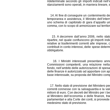
rid
eterminate secondo gli importi indicati nel
stanziamenti sono operati, in maniera lineare, 
14. Al fine di conseguire un contenimento d
temporanea e assistenza, il Ministro dell’inte
uno schema di capitolato di gara d’appalto uni
comma, con lo scopo di armonizzare sul territori
15. A decorrere dall’anno 2006, nello stato
ripartire, nel quale confluiscono gli importi ind
relative ai trasferimenti correnti alle imprese,
contributi in conto interessi, delle spese deter
obbligatorie.
16. I Ministri interessati presentano annu
Commissioni competenti, una relazione nella 
fondo, nell’ambito delle autorizzazioni di spesa e
delle finanze è autorizzato ad apportare con appos
base interessate, su proposta del Ministro com
17. Nello stato di previsione del Ministero per 
correnti connesse con la salvaguardia e la val
milioni di euro. Con decreti del Ministro per i b
al Ministero dell’economia e delle finanze, tr
parlamentari e alla Corte dei conti, si provvede 
medesimo stato di previsione.