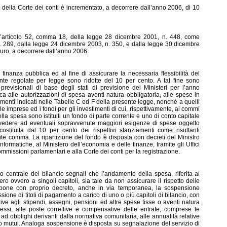
della Corte dei conti è incrementato, a decorrere dall’anno 2006, di 10
l’articolo 52, comma 18, della legge 28 dicembre 2001, n. 448, come
. 289, dalla legge 24 dicembre 2003, n. 350, e dalla legge 30 dicembre
euro, a decorrere dall’anno 2006.
inanza pubblica ed al fine di assicurare la necessaria flessibilità del
ente regolate per legge sono ridotte del 10 per cento. A tal fine sono
 previsionali di base degli stati di previsione dei Ministeri per l’anno
ca alle autorizzazioni di spesa aventi natura obbligatoria, alle spese in
amenti indicati nelle Tabelle C ed F della presente legge, nonchè a quelli
lle imprese ed i fondi per gli investimenti di cui, rispettivamente, ai commi
lla spesa sono istituiti un fondo di parte corrente e uno di conto capitale
ovvedere ad eventuali sopravvenute maggiori esigenze di spese oggetto
costituita dal 10 per cento dei rispettivi stanziamenti come risultanti
te comma. La ripartizione del fondo è disposta con decreti del Ministro
ormatiche, al Ministero dell’economia e delle finanze, tramite gli Uffici
mmissioni parlamentari e alla Corte dei conti per la registrazione.
o centrale del bilancio segnali ch
e l’andamento della spesa, riferita al
ro ovvero a singoli capitoli, sia tale da non assicurare il rispetto delle
dispone con proprio decreto, anche in via temporanea, la sospensione
ione di titoli di pagamento a carico di uno o più capitoli di bilancio, con
ive agli stipendi, assegni, pensioni ed altre spese fisse o aventi natura
ressi, alle poste correttive e compensative delle entrate, comprese le
, ad obblighi derivanti dalla normativa comunitaria, alle annualità relative
to mutui. Analoga sospensione è disposta su segnalazione del servizio di