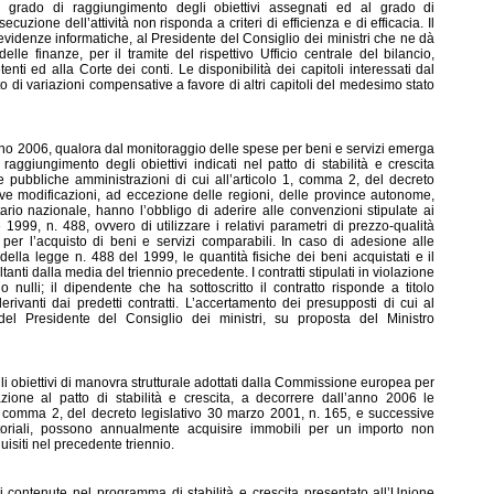
al grado di raggiungimento degli obiettivi assegnati ed al grado di
uzione dell’attività non risponda a criteri di efficienza e di efficacia. Il
videnze informatiche, al Presidente del Consiglio dei ministri che ne dà
le finanze, per il tramite del rispettivo Ufficio centrale del bilancio,
i ed alla Corte dei conti. Le disponibilità dei capitoli interessati dal
di variazioni compensative a favore di altri capitoli del medesimo stato
o 2006, qualora dal monitoraggio delle spese per beni e servizi emerga
 raggiungi
mento degli obiettivi indicati nel patto di stabilità e crescita
e pubbliche amministrazioni di cui all’articolo 1, comma 2, del decreto
ve modificazioni, ad eccezione delle regioni, delle province autonome,
itario nazionale, hanno l’obbligo di aderire alle convenzioni stipulate ai
1999, n. 488, ovvero di utilizzare i relativi parametri di prezzo-qualità
 per l’acquisto di beni e servizi comparabili. In caso di adesione alle
 della legge n. 488 del 1999, le quantità fisiche dei beni acquistati e il
anti dalla media del triennio precedente. I contratti stipulati in violazione
nulli; il dipendente che ha sottoscritto il contratto risponde a titolo
ivanti dai predetti contratti. L’accertamento dei presupposti di cui al
l Presidente del Consiglio dei ministri, su proposta del Ministro
gli obiettivi di manovra strutturale adottati dalla Commissione europea per
azione al patto di stabilità e crescita, a decorrere dall’anno 2006 le
1, comma 2, del decreto legislativo 30 marzo 2001, n. 165, e successive
ritoriali, possono annualmente acquisire immobili per un importo non
isiti nel precedente triennio.
ioni contenute nel programma di stabilità e crescita presentato all’Unione