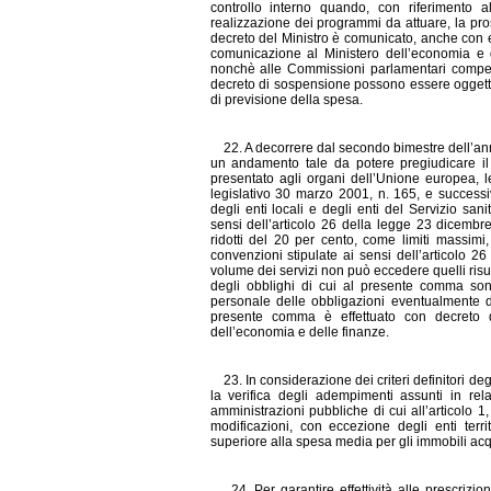
controllo interno quando, con riferimento 
realizzazione dei programmi da attuare, la prosec
decreto del Ministro è comunicato, anche con e
comunicazione al Ministero dell’economia e del
nonchè alle Commissioni parlamentari competent
decreto di sospensione possono essere oggetto 
di previsione della spesa.
22. A decorrere dal secondo bimestre dell’ann
un andamento tale da potere pregiudicare il
presentato agli organi dell’Unione europea, l
legislativo 30 marzo 2001, n. 165, e successi
degli enti locali e degli enti del Servizio san
sensi dell’articolo 26 della legge 23 dicembre 
ridotti del 20 per cento, come limiti massimi,
convenzioni stipulate ai sensi dell’articolo 26
volume dei servizi non può eccedere quelli risult
degli obblighi di cui al presente comma sono 
personale delle obbligazioni eventualmente der
presente comma è effettuato con decreto de
dell’economia e delle finanze.
23. In considerazione dei criteri definitori de
la verifica degli adempimenti assunti in rel
amministrazioni pubbliche di cui all’articolo 
modificazioni, con eccezione degli enti ter
superiore alla spesa media per gli immobili acqu
24
. Per garantire effettività alle prescriz