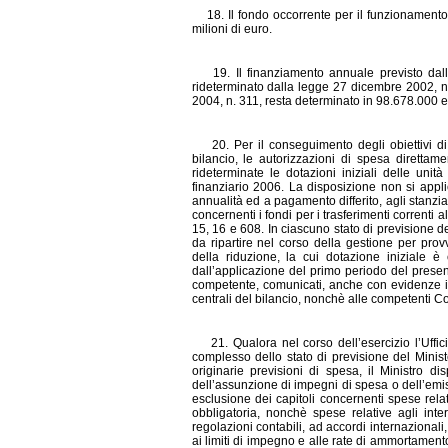
18. Il fondo occorrente per il funzionamento 
milioni di euro.
19. Il finanziamento annuale previ
sto dal
rideterminato dalla legge 27 dicembre 2002, n
2004, n. 311, resta determinato in 98.678.000 
20. Per il conseguimento degli obiettivi di f
bilancio, le autorizzazioni di spesa direttam
rid
eterminate le dotazioni iniziali delle unità
finanziario 2006. La disposizione non si appli
annualità ed a pagamento differito, agli stanzi
concernenti i fondi per i trasferimenti correnti a
15, 16 e 608. In ciascuno stato di previsione de
da ripartire nel corso della gestione per pr
della riduzione, la cui dotazione iniziale è 
dall’applicazione del primo periodo del presen
competente, comunicati, anche con evidenze inf
centrali del bilancio, nonchè alle competenti Co
21. Qualora nel corso dell’esercizio l’Uffici
complesso dello stato di previsione del Ministe
originarie previsioni di spesa, il Ministro 
dell’assunzione di impegni di spesa o dell’emiss
esclusione dei capitoli concernenti spese relat
obbligatoria, nonchè spese relative agli inte
regolazioni contabili, ad accordi internazionali
ai limiti di impegno e alle rate di ammortamen