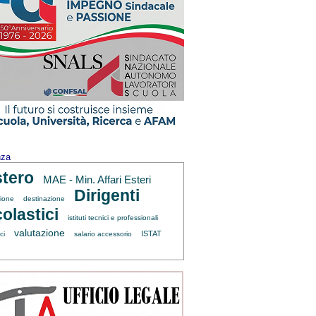
nza
tero
MAE - Min. Affari Esteri
Dirigenti
zione
destinazione
olastici
istituti tecnici e professionali
valutazione
ISTAT
ci
salario accessorio