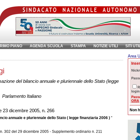
RIMO PIANO
AGENDA SCUOLA
STAMPA
NOTIZIE UTILI
SITI UTI
Area U
ave:
Inser
gi
Nick
Pass
azione del bilancio annuale e pluriennale dello Stato (legge
R
login
Parlamento Italiano
Pass
ORA
Non h
 23 dicembre 2005, n. 266
ncio annuale e pluriennale dello Stato ( legge finanziaria 2006 )
"
n. 302 del 29 dicembre 2005 - Supplemento ordinario n. 211