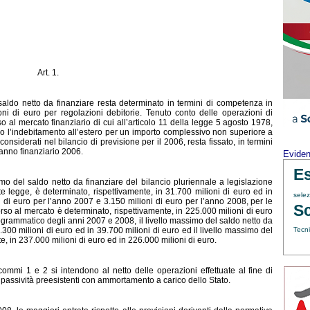
Art. 1.
 saldo netto da finanziare resta determinato in termini di competenza in
oni di euro per regolazioni debitorie. Tenuto conto delle operazioni di
rso al mercato finanziario di cui all’articolo 11 della legge 5 agosto 1978,
so l’indebitamento all’estero per un importo complessivo non superiore a
considerati nel bilancio di previsione per il 2006, resta fissato, in termini
’anno finanziario 2006.
Evide
Es
o del saldo netto da fi
nanziare del bilancio pluriennale a legislazione
nte legge, è determinato, rispettivamente, in 31.700 milioni di euro ed in
sele
ni di euro per l’anno 2007 e 3.150 milioni di euro per l’anno 2008, per le
Sc
corso al mercato è determinato, rispettivamente, in 225.000 milioni di euro
rogrammatico degli anni 2007 e 2008, il livello massimo del saldo netto da
.300 milioni di euro ed in 39.700 milioni di euro ed il livello massimo del
Tecni
e, in 237.000 milioni di euro ed in 226.000 milioni di euro.
commi 1 e 2 si intendono al netto delle operazioni effettuate al fine di
 passività preesistenti con ammortamento a carico dello Stato.