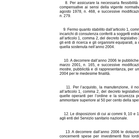
8. Per assicurare la necessaria flessibilità 
compensative ai sensi della vigente normativa
agosto 1978, n. 468, e successive modificazio
n. 279.
9. Fermo quanto stabilito dall’articolo 1, com
incarichi di consulenza conferiti a soggetti est
all’articolo 1, comma 2, del decreto legislativo
gli enti di ricerca e gli organismi equiparati,
quella sostenuta nell’anno 2004.
10. A decorrere dall’anno 2006 le pubbliche am
marzo 2001, n. 165, e successive modificazi
mostre, pubblicità e di rappresentanza, per 
2004 per le medesime finalità.
11. Per l’acquisto, la manutenzione, il nol
all’articolo 1, comma 2, del decreto legislati
quelle operanti per l’ordine e la sicurezza 
ammontare superiore al 50 per cento della spe
12. Le disposizioni di cui ai commi 9, 10 e 11 
agli enti del Servizio sanit
ario nazionale.
13. A decorrere dall’anno 2006 le dotazioni de
concernenti spese per investimenti fissi lor