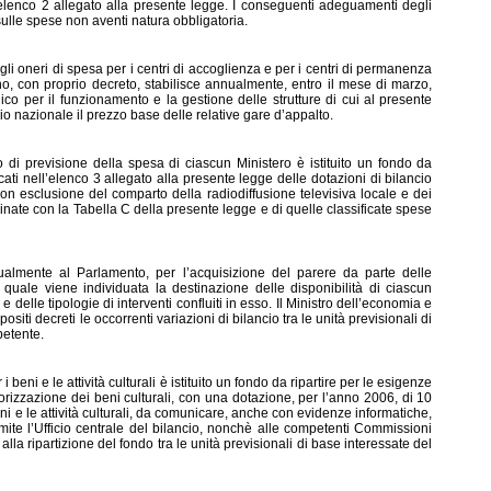
l’elenco 2 allegato alla presente legge. I conseguenti adeguamenti degli
sulle spese non aventi natura obbligatoria.
e
gli oneri di spesa per i centri di accoglienza e per i centri di permanenza
rno, con proprio decreto, stabilisce annualmente, entro il mese di marzo,
co per il funzionamento e la gestione delle strutture di cui al presente
o nazionale il prezzo base delle relative gare d’appalto.
 di previsione della spesa di ciascun Minis
tero è istituito un fondo da
icati nell’elenco 3 allegato alla presente legge delle dotazioni di bilancio
 con esclusione del comparto della radiodiffusione televisiva locale e dei
minate con la Tabella C della presente legge e di quelle classificate spese
almente al Parlamento, per l’acquisizione del par
ere da parte delle
quale viene individuata la destinazione delle disponibilità di ciascun
 delle tipologie di interventi confluiti in esso. Il Ministro dell’economia e
iti decreti le occorrenti variazioni di bilancio tra le unità previsionali di
petente.
i beni e le at
tività culturali è istituito un fondo da ripartire per le esigenze
orizzazione dei beni culturali, con una dotazione, per l’anno 2006, di 10
eni e le attività culturali, da comunicare, anche con evidenze informatiche,
amite l’Ufficio centrale del bilancio, nonchè alle competenti Commissioni
alla ripartizione del fondo tra le unità previsionali di base interessate del