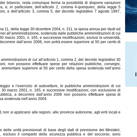
del bila
ncio, resta comunque ferma la possibilità di disporre variazioni
, e, in particolare, dell’articolo 2, comma 4-
quinquies
, della legge 5
ni, e dell’articolo 3, comma 5, del decreto legislativo 7 agosto 1997,
ma 11, della legge 30 dicembre 2004, n. 311, la spesa annua per studi ed
ranei all’amministrazione, sostenut
a dalle pubbliche amministrazioni di cui
 30 marzo 2001, n. 165, e successive modificazioni, esclusi le università,
 a decorrere dall’anno 2006, non potrà essere superiore al 50 per cento di
ministrazioni di cui all’articolo 1, comma 2, del decreto legislativo 30
oni, non possono effettuar
e spese per relazioni pubbliche, convegni,
un ammontare superiore al 50 per cento della spesa sostenuta nell’anno
eggio e l’esercizio
di autovetture, le pubbliche amministrazioni di cui
vo 30 marzo 2001, n. 165, e successive modificazioni, con esclusione di
pubblica, a decorrere dall’anno 2006 non possono effettuare spese di
sa sostenuta nell’anno 2004.
non si applicano alle regioni, alle province autonome, agli enti locali e
lle unità previsionali di base degli stati di previsione dei Ministeri,
di, escluso il comparto della sicurezza pubblica e del soccorso, sono