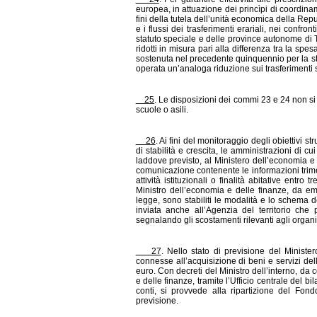
europea, in attuazione dei princìpi di coordinam
fini della tutela dell’unità economica della Repu
e i flussi dei trasferimenti erariali, nei confronti
statuto speciale e delle province autonome di Tr
ridotti in misura pari alla differenza tra la sp
sostenuta nel precedente quinquennio per la ste
operata un’analoga riduzione sui trasferimenti sta
25
. Le disposizioni dei commi 23 e 24 non si 
scuole o asili.
26
. Ai fini del monitoraggio degli obiettivi 
di stabilità e crescita, le amministrazioni di 
laddove previsto, al Ministero dell’economia e
comunicazione contenente le informazioni trimes
attività istituzionali o finalità abitative entr
Ministro dell’economia e delle finanze, da ema
legge, sono stabiliti le modalità e lo schema
inviata anche all’Agenzia del territorio che 
segnalando gli scostamenti rilevanti agli organi
27
. Nello stato di previsione del Minister
connesse all’acquisizione di beni e servizi de
euro. Con decreti del Ministro dell’interno, d
e delle finanze, tramite l’Ufficio centrale del 
conti, si provvede alla ripartizione del Fon
previsione.