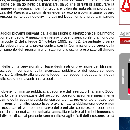
8, le maggiori entrate rispetto alle previsioni derivanti dalla normativa
zione del saldo netto da finanziare, salvo che si tratti di assicurare la
 imprevisti necessari per fronteggiare calamità naturali, improrogabili
ezza del Paese, situazioni di emergenza economico-finanziaria ovvero
al conseguimento degli obiettivi indicati nel Documento di programmazione
aggiori proventi derivanti dalla dismissione o alienazione del patrimonio
zione del debito. A questo fine i relativi proventi sono conferiti al Fondo di
Scad
’articolo 2 della legge 27 ottobre 1993, n. 432. L’eventuale diversa
resta subordinata alla previa verifica con la Commissione europea della
aggiornamento del programma di stabilità e crescita presentato all’Unione
delle unità previsional
i di base degli stati di previsione dei Ministeri,
escluso il comparto della sicurezza pubblica e del soccorso, sono
l’elenco 1 allegato alla presente legge. I conseguenti adeguamenti degli
sulle spese non aventi natura obbligatoria.
biettivi di finanza pubblica, a decorrere dall’esercizio finanziario 2006,
omparto della sicurezza e del soccorso, possono assumere mensilmente
esimo della spesa prevista da ciascuna unità previsionale di base, con
oni, pensioni e altre spese fisse o aventi natura obbligatoria ovvero non
i, poste correttive e compensative delle entrate, comprese le regolazioni
vanti dalla normativa comunitaria, annualità relative ai limiti di impegno e
divieto di cui al presente comma rileva agli effetti della responsabilità