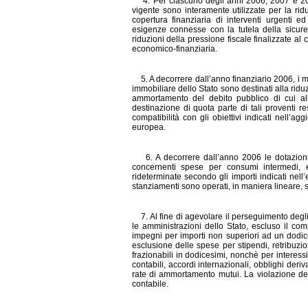
4. Per ciasc
uno degli anni 2006, 2007 e 200
vigente sono interamente utilizzate per la ridu
copertura finanziaria di interventi urgenti ed
esigenze connesse con la tutela della sicur
riduzioni della pressione fiscale finalizzate 
economico-finanziaria.
5. A decorrere dall’anno finanziario 2006, i m
immobiliare dello Stato sono destinati alla
ridu
ammortamento del debito pubblico di cui all
destinazione di quota parte di tali proventi 
compatibilità con gli obiettivi indicati nell’
europea.
6. A decorrere dall’anno 2006 le dotazioni 
concernenti spese per consumi intermedi, 
rideterminate secondo gli importi indicati nel
stanziamenti sono operati, in maniera lineare, 
7. Al fine di agevolare il perseguimento degli o
le amministrazio
ni dello Stato, escluso il c
impegni per importi non superiori ad un dodic
esclusione delle spese per stipendi, retribuzi
frazionabili in dodicesimi, nonchè per interess
contabili, accordi internazionali, obblighi deri
rate di ammortamento mutui. La violazione del 
contabile.