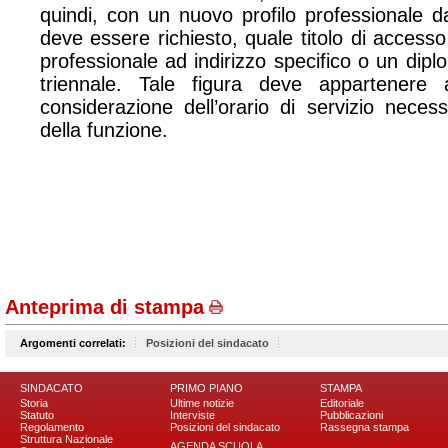
quindi, con un nuovo profilo professionale da
deve essere richiesto, quale titolo di accesso
professionale ad indirizzo specifico o un dipl
triennale. Tale figura deve appartenere 
considerazione dell’orario di servizio neces
della funzione.
Anteprima di stampa
Argomenti correlati:
Posizioni del sindacato
SINDACATO
PRIMO PIANO
STAMPA
Storia
Ultime notizie
Editoriale
Statuto
Interviste
Pubblicazioni
Regolamento
Posizioni del sindacato
Rassegna stampa
Struttura Nazionale
AGENDA SCUOLA