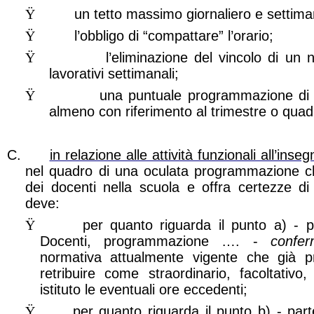
Ÿ
un tetto massimo giornaliero e settima
Ÿ
l’obbligo di “compattare” l’orario;
Ÿ
l’eliminazione del vincolo di un
lavorativi settimanali;
Ÿ
una puntuale programmazione di 
almeno con riferimento al trimestre o quad
C.
in relazione alle attività funzionali all’ins
nel quadro di una oculata programmazione ch
dei docenti nella scuola e offra certezze di
deve:
Ÿ
per quanto riguarda il punto a) - p
Docenti, programmazione …. -
confer
normativa attualmente vigente che già pr
retribuire come straordinario, facoltativo
istituto le eventuali ore eccedenti;
Ÿ
per quanto riguarda il punto b) - part