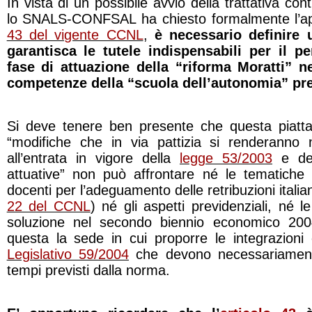
In vista di un possibile avvio della trattativa con
lo SNALS-CONFSAL ha chiesto formalmente l’aper
43 del vigente CCNL
,
è necessario definire 
garantisca le tutele indispensabili per il p
fase di attuazione della “riforma Moratti” ne
competenze della “scuola dell’autonomia” pre
Si deve tenere ben presente che questa piattaf
“modifiche che in via pattizia si renderanno 
all’entrata in vigore della
legge 53/2003
e del
attuative” non può affrontare né le tematiche l
docenti per l’adeguamento delle retribuzioni itali
22 del CCNL
) né gli aspetti previdenziali, né 
soluzione nel secondo biennio economico 20
questa la sede in cui proporre le integrazioni
Legislativo 59/2004
che devono necessariamente
tempi previsti dalla norma.