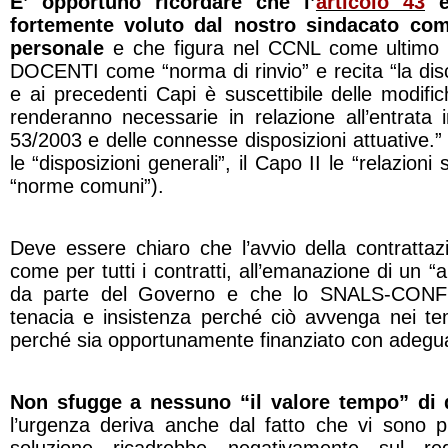
E’ opportuno ricordare che l’
articolo 43
è
fortemente voluto dal nostro sindacato com
personale
e che figura nel CCNL come ultimo 
DOCENTI come “norma di rinvio” e recita “la disci
e ai precedenti Capi è suscettibile delle modific
renderanno necessarie in relazione all’entrata 
53/2003 e delle connesse disposizioni attuative.” 
le “disposizioni generali”, il Capo II le “relazioni 
“norme comuni”).
Deve essere chiaro che l’avvio della contrattaz
come per tutti i contratti, all’emanazione di un “a
da parte del Governo e che lo SNALS-CONF
tenacia e insistenza perché ciò avvenga nei tem
perché sia opportunamente finanziato con adegua
Non sfugge a nessuno “il valore tempo” di 
l’urgenza deriva anche dal fatto che vi sono 