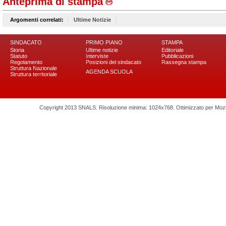
Anteprima di stampa
Argomenti correlati:
Ultime Notizie
SINDACATO
PRIMO PIANO
STAMPA
Storia
Ultime notizie
Editoriale
Statuto
Interviste
Pubblicazioni
Regolamento
Posizioni del sindacato
Rassegna stampa
Struttura Nazionale
AGENDA SCUOLA
Struttura territoriale
Copyright 2013 SNALS. Risoluzione minima: 1024x768. Ottimizzato per Mozilla