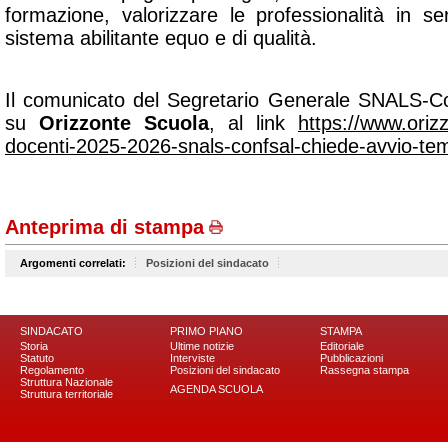
formazione, valorizzare le professionalità in 
sistema abilitante equo e di qualità.
Il comunicato del Segretario Generale SNALS-Co
su
Orizzonte Scuola
, al link
https://www.orizz
docenti-2025-2026-snals-confsal-chiede-avvio-tem
Anteprima di stampa
Argomenti correlati:
Posizioni del sindacato
SINDACATO
PRIMO PIANO
STAMPA
Storia
Ultime notizie
Editoriale
Statuto
Interviste
Pubblicazioni
Regolamento
Posizioni del sindacato
Rassegna stampa
Struttura Nazionale
AGENDA SCUOLA
Struttura territoriale