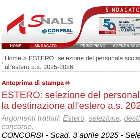
HOME
SINDACATO
PRIMO PIANO
AGENDA SCU
Inserisci parola chiave:
Home
> ESTERO: selezione del personale scolast
all'estero a.s. 2025-2026
Anteprima di stampa
ESTERO: selezione del personale
la destinazione all'estero a.s. 2
Argomenti trattati:
Estero
,
selezione
,
dest
concorso
,
CONCORSI - Scad. 3 aprile 2025 - Sel