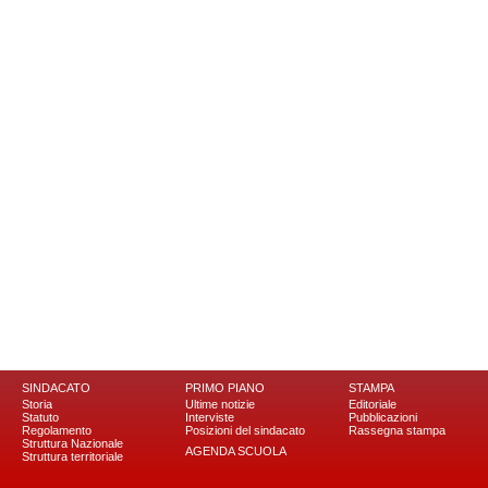
SINDACATO
PRIMO PIANO
STAMPA
Storia
Ultime notizie
Editoriale
Statuto
Interviste
Pubblicazioni
Regolamento
Posizioni del sindacato
Rassegna stampa
Struttura Nazionale
AGENDA SCUOLA
Struttura territoriale