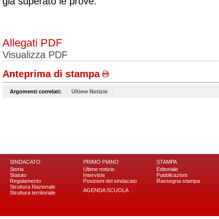
già superato le prove.
Allegati PDF
Visualizza PDF
Anteprima di stampa
Argomenti correlati:
Ultime Notizie
SINDACATO
PRIMO PIANO
STAMPA
Storia
Ultime notizie
Editoriale
Statuto
Interviste
Pubblicazioni
Regolamento
Posizioni del sindacato
Rassegna stampa
Struttura Nazionale
AGENDA SCUOLA
Struttura territoriale