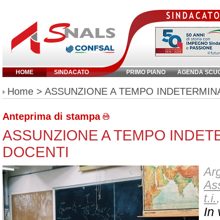
HOME
SINDACATO
PRIMO PIANO
AGENDA SCU
Inserisci parola chiave:
Home
> ASSUNZIONE A TEMPO INDETERMIN
Anteprima di stampa
ASSUNZIONE A TEMPO INDET
DOCENTI
Arg
As
t.i.
,
In 