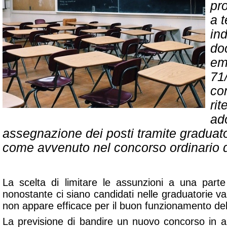
pr
a 
in
doc
em
71/
co
ri
ado
assegnazione dei posti tramite graduato
come avvenuto nel concorso ordinario 
La scelta di limitare le assunzioni a una parte d
nonostante ci siano candidati nelle graduatorie val
non appare efficace per il buon funzionamento del
La previsione di bandire un nuovo concorso in au