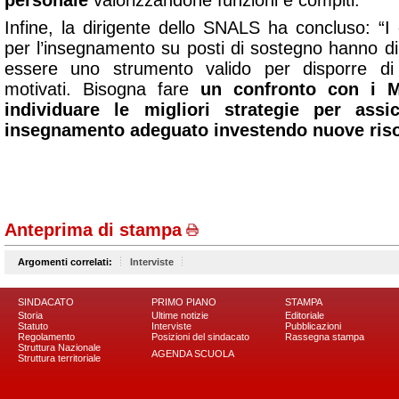
personale
valorizzandone funzioni e compiti.
Infine, la dirigente dello SNALS ha concluso: “I 
per l’insegnamento su posti di sostegno hanno 
essere uno strumento valido per disporre di 
motivati. Bisogna fare
un confronto con i Mi
individuare le migliori strategie per assi
insegnamento adeguato investendo nuove ris
Anteprima di stampa
Argomenti correlati:
Interviste
SINDACATO
PRIMO PIANO
STAMPA
Storia
Ultime notizie
Editoriale
Statuto
Interviste
Pubblicazioni
Regolamento
Posizioni del sindacato
Rassegna stampa
Struttura Nazionale
AGENDA SCUOLA
Struttura territoriale