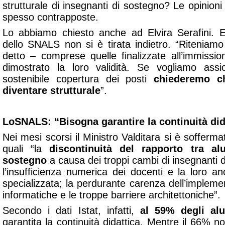
strutturale di insegnanti di sostegno? Le opinioni
spesso contrapposte.
Lo abbiamo chiesto anche ad Elvira Serafini. E
dello SNALS non si è tirata indietro. “Riteniam
detto – comprese quelle finalizzate all’immissio
dimostrato la loro validità. Se vogliamo ass
sostenibile copertura dei posti
chiederemo c
diventare strutturale
”.
L
o
SNALS: “Bisogna garantire la continuità did
Nei mesi scorsi il Ministro Valditara si è soffermato
quali “la
discontinuità del rapporto tra a
sostegno
a causa dei troppi cambi di insegnanti du
l’insufficienza numerica dei docenti e la loro a
specializzata; la perdurante carenza dell’impleme
informatiche e le troppe barriere architettoniche”.
Secondo i dati Istat, infatti,
al 59% degli alu
garantita la
continuità didattica
. Mentre il 66% no