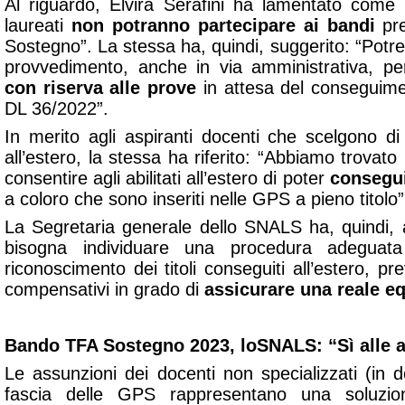
Al riguardo, Elvira Serafini ha lamentato come 
laureati
non potranno partecipare ai bandi
pre
Sostegno”. La stessa ha, quindi, suggerito: “Potr
provvedimento, anche in via amministrativa, p
con riserva alle prove
in attesa del conseguime
DL 36/2022”.
In merito agli aspiranti docenti che scelgono di 
all’estero, la stessa ha riferito: “Abbiamo trovato
consentire agli abilitati all’estero di poter
consegui
a coloro che sono inseriti nelle GPS a pieno titolo”
La Segretaria generale dello SNALS ha, quindi, 
bisogna individuare
una procedura adeguata
riconoscimento dei titoli conseguiti all’estero, 
compensativi in grado di
assicurare una reale eq
Bando TFA Sostegno 2023, l
o
SNALS: “Sì alle 
Le assunzioni dei docenti non specializzati (in de
fascia delle GPS rappresentano una soluzio