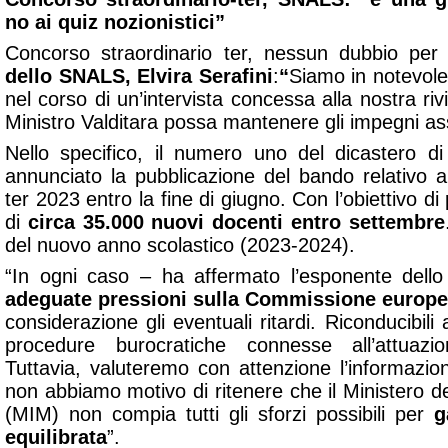
no ai quiz nozionistici”
Concorso straordinario ter, nessun dubbio per
dello SNALS, Elvira Serafini
:
“
Siamo in notevole
nel corso di un’intervista concessa alla nostra riv
Ministro Valditara possa mantenere gli impegni ass
Nello specifico, il numero uno del dicastero d
annunciato la pubblicazione del bando relativo a
ter 2023 entro la fine di giugno. Con l’obiettivo d
di
circa 35.000 nuovi docenti entro settembre
del nuovo anno scolastico (2023-2024).
“In ogni caso – ha affermato l’esponente del
adeguate pressioni sulla Commissione europ
considerazione gli eventuali ritardi. Riconducibili
procedure burocratiche connesse all’attuazi
Tuttavia, valuteremo con attenzione l’informazi
non abbiamo motivo di ritenere che il Ministero del
(MIM) non compia tutti gli sforzi possibili per
g
equilibrata
”.