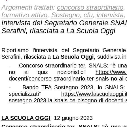
Argomenti trattati:
concorso straordinario
formativo attivo
,
Sostegno
,
cfu
,
intervista
,
Intervista del Segretario Generale SNA
Serafini, rilasciata a La Scuola Oggi
Riportiamo l’intervista del Segretario General
Serafini, rilasciata a
La Scuola Oggi
, suddivisa i
-
Concorso straordinario-ter, SNALS: “è un
no ai quiz nozionistici”
https://www.
docenti/concorso-straordinario-ter-snals-no-ai-q
-
Bando TFA Sostegno 2023, lo SNALS: “
specializzati”
https://www.lascuolaoggi.i
sostegno-2023-la-snals-ce-bisogno-di-docenti-s
LA SCUOLA OGGI
12 giugno 2023
Concorso straordinario-ter, SNALS: “è una 