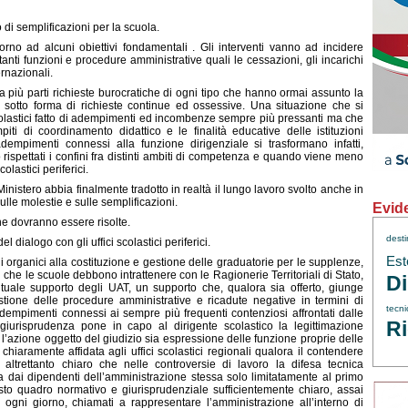
 di semplificazioni per la scuola.
orno ad alcuni obiettivi fondamentali . Gli interventi vanno ad incidere
nti funzioni e procedure amministrative quali le cessazioni, gli incarichi
ernazionali.
più parti richieste burocratiche di ogni tipo che hanno ormai assunto la
, sotto forma di richieste continue ed ossessive. Una situazione che si
scolastici fatto di adempimenti ed incombenze sempre più pressanti ma che
 di coordinamento didattico e le finalità educative delle istituzioni
empimenti connessi alla funzione dirigenziale si trasformano infatti,
spettati i confini fra distinti ambiti di competenza e quando viene meno
olastici periferici.
istero abbia finalmente tradotto in realtà il lungo lavoro svolto anche in
lle molestie e sulle semplificazioni.
Evid
he dovranno essere risolte.
dest
el dialogo con gli uffici scolastici periferici.
Est
rganici alla costituzione e gestione delle graduatorie per le supplenze,
i che le scuole debbono intrattenere con le Ragionerie Territoriali di Stato,
Di
tuale supporto degli UAT, un supporto che, qualora sia offerto, giunge
tione delle procedure amministrative e ricadute negative in termini di
tecni
 adempimenti connessi ai sempre più frequenti contenziosi affrontati dalle
Ri
 giurisprudenza pone in capo al dirigente scolastico la legittimazione
l’azione oggetto del giudizio sia espressione delle funzione proprie delle
chiaramente affidata agli uffici scolastici regionali qualora il contendere
altrettanto chiaro che nelle controversie di lavoro la difesa tecnica
 dai dipendenti dell’amministrazione stessa solo limitatamente al primo
sto quadro normativo e giurisprudenziale sufficientemente chiaro, assai
o ogni giorno, chiamati a rappresentare l’amministrazione all’interno di