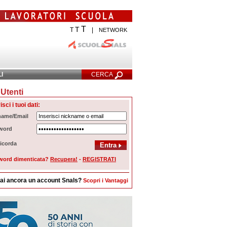
T
T
T
|
NETWORK
LI
CERCA
Utenti
cerca Avanzata
isci i tuoi dati:
name/Email
word
icorda
word dimenticata?
Recupera!
-
REGISTRATI
ai ancora un account Snals?
Scopri i Vantaggi