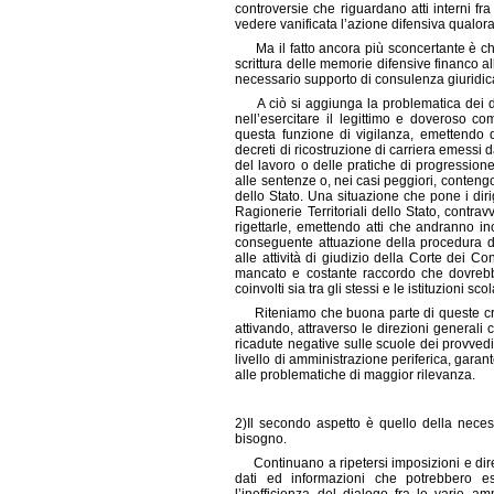
controversie che riguardano atti interni fra
vedere vanificata l’azione difensiva qualora 
Ma il fatto ancora più sconcertante è che 
scrittura delle memorie difensive financo al
necessario supporto di consulenza giuridica c
A ciò si aggiunga la problematica dei diffic
nell’esercitare il legittimo e doveroso com
questa funzione di vigilanza, emettendo di
decreti di ricostruzione di carriera emessi da
del lavoro o delle pratiche di progression
alle sentenze o, nei casi peggiori, conteng
dello Stato. Una situazione che pone i dirig
Ragionerie Territoriali dello Stato, contr
rigettarle, emettendo atti che andranno in
conseguente attuazione della procedura di
alle attività di giudizio della Corte dei Co
mancato e costante raccordo che dovrebbe in
coinvolti sia tra gli stessi e le istituzioni sco
Riteniamo che buona parte di queste critic
attivando, attraverso le direzioni generali 
ricadute negative sulle scuole dei provved
livello di amministrazione periferica, gara
alle problematiche di maggior rilevanza.
2)
Il secondo aspetto è quello della neces
bisogno.
Continuano a ripetersi imposizioni e diretti
dati ed informazioni che potrebbero e