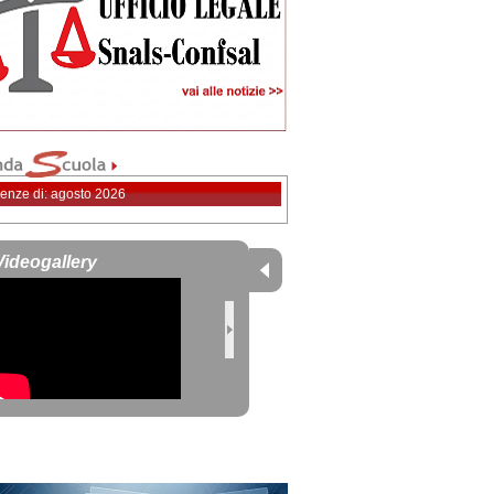
enze di: agosto 2026
Videogallery