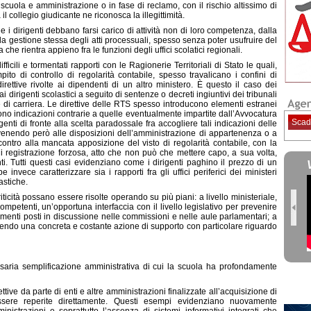
 scuola e amministrazione o in fase di reclamo, con il rischio altissimo di
il collegio giudicante ne riconosca la illegittimità.
i dirigenti debbano farsi carico di attività non di loro competenza, dalla
la gestione stessa degli atti processuali, spesso senza poter usufruire del
he rientra appieno fra le funzioni degli uffici scolatici regionali.
ili e tormentati rapporti con le Ragionerie Territoriali di Stato le quali,
pito di controllo di regolarità contabile, spesso travalicano i confini di
rettive rivolte ai dipendenti di un altro ministero. È questo il caso dei
i dirigenti scolastici a seguito di sentenze o decreti ingiuntivi dei tribunali
e di carriera. Le direttive delle RTS spesso introducono elementi estranei
ono indicazioni contrarie a quelle eventualmente impartite dall’Avvocatura
Scad
enti di fronte alla scelta paradossale fra accogliere tali indicazioni delle
avvenendo però alle disposizioni dell’amministrazione di appartenenza o a
contro alla mancata apposizione del visto di regolarità contabile, con la
 registrazione forzosa, atto che non può che mettere capo, a sua volta,
nti. Tutti questi casi evidenziano come i dirigenti paghino il prezzo di un
vece caratterizzare sia i rapporti fra gli uffici periferici dei ministeri
lastiche.
ità possano essere risolte operando su più piani: a livello ministeriale,
competenti, un’opportuna interfaccia con il livello legislativo per prevenire
imenti posti in discussione nelle commissioni e nelle aule parlamentari; a
ntendo una concreta e costante azione di supporto con particolare riguardo
saria semplificazione amministrativa di cui la scuola ha profondamente
ve da parte di enti e altre amministrazioni finalizzate all’acquisizione di
ssere reperite direttamente. Questi esempi evidenziano nuovamente