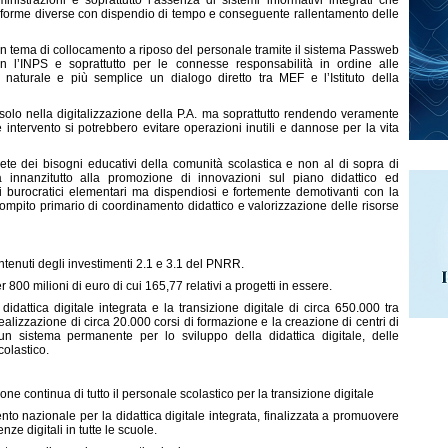
ministrazioni e soprattutto l’assenza di sistemi informativi integrati che
attaforme diverse con dispendio di tempo e conseguente rallentamento delle
in tema di collocamento a riposo del personale tramite il sistema Passweb
 l’INPS e soprattutto per le connesse responsabilità in ordine alle
be naturale e più semplice un dialogo diretto tra MEF e l’Istituto della
o nella digitalizzazione della P.A. ma soprattutto rendendo veramente
e intervento si potrebbero evitare operazioni inutili e dannose per la vita
 dei bisogni educativi della comunità scolastica e non al di sopra di
 innanzitutto alla promozione di innovazioni sul piano didattico ed
 burocratici elementari ma dispendiosi e fortemente demotivanti con la
o compito primario di coordinamento didattico e valorizzazione delle risorse
ntenuti degli investimenti
2.1
e
3.1
del PNRR.
 800 milioni di euro di cui 165,77 relativi a progetti in essere.
idattica digitale integrata e la transizione digitale di circa 650.000 tra
realizzazione di circa 20.000 corsi di formazione e la creazione di centri di
n sistema permanente per lo sviluppo della didattica digitale, delle
colastico.
ne continua di tutto il personale scolastico per la transizione digitale
nto nazionale per la didattica digitale integrata, finalizzata a promuovere
ze digitali in tutte le scuole.