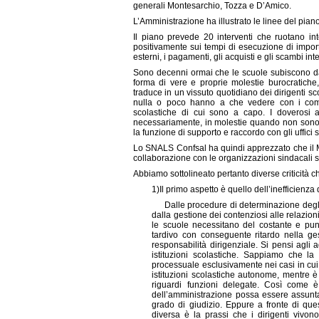
generali Montesarchio, Tozza e D’Amico.
L’Amministrazione ha illustrato le linee del piano
Il piano prevede 20 interventi che ruotano int
positivamente sui tempi di esecuzione di importa
esterni, i pagamenti, gli acquisti e gli scambi int
Sono decenni ormai che le scuole subiscono da 
forma di vere e proprie molestie burocratiche
traduce in un vissuto quotidiano dei dirigenti 
nulla o poco hanno a che vedere con i compiti
scolastiche di cui sono a capo. I doverosi ad
necessariamente, in molestie quando non sono ri
la funzione di supporto e raccordo con gli uffici sc
Lo SNALS Confsal ha quindi apprezzato che il Min
collaborazione con le organizzazioni sindacali su
Abbiamo sottolineato pertanto diverse criticità c
1)
Il primo aspetto è quello dell’inefficienza d
Dalle procedure di determinazione degli o
dalla gestione dei contenziosi alle relazion
le scuole necessitano del costante e pun
tardivo con conseguente ritardo nella ges
responsabilità dirigenziale. Si pensi agli
istituzioni scolastiche. Sappiamo che la
processuale esclusivamente nei casi in cui 
istituzioni scolastiche autonome, mentre è 
riguardi funzioni delegate. Così come è 
dell’amministrazione possa essere assunta
grado di giudizio. Eppure a fronte di que
diversa è la prassi che i dirigenti vivon