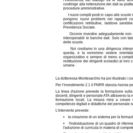
l’inefficienza del dialogo fra le varie am
costringe alla reiterazione dei dati su pi
procedure amministrative.
I nuovi compiti posti in capo alle scuole 
pongono nuovi problemi nei rapporti con
certificazioni retributive, laddove sareb
Previdenza Sociale.
Occorre investire adeguatamente non sol
interoperabili le banche dati. Solo con tal
delle scuole.
Noi crediamo in una dirigenza interprete
questa, e la vorremmo vedere orientata
organizzativo e sempre di meno a compiti
restituzione dei dirigenti scolastici al lor
umane.
La dottoressa Montesarchio ha poi illustrato i co
Per
l’investimento 2.1
il PNRR stanzia risorse per
La linea d'azione prevede la formazione sulla d
docenti, dirigenti e personale ATA attraverso la 
formazione locali. La misura mira a creare u
competenze digitali e didattiche del personale s
L'intervento prevede:
• la creazione di un sistema per la formazio
• l'individuazione di un quadro di riferime
l'adozione di curricula in materia di competen