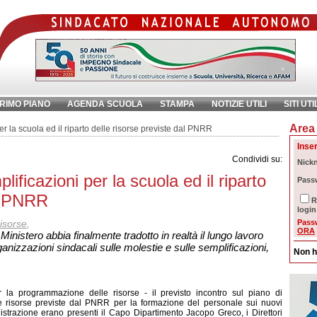
RIMO PIANO
AGENDA SCUOLA
STAMPA
NOTIZIE UTILI
SITI UTI
Area 
chiave:
Ri
er la scuola ed il riparto delle risorse previste dal PNRR
Inser
Condividi su:
Nick
lificazioni per la scuola ed il riparto
Pass
al PNRR
R
login
isorse
,
Pass
ORA
nistero abbia finalmente tradotto in realtà il lungo lavoro
anizzazioni sindacali sulle molestie e sulle semplificazioni,
Non h
 la programmazione delle risorse - il previsto incontro sul piano di
lle risorse previste dal PNRR per la formazione del personale sui nuovi
strazione erano presenti il Capo Dipartimento Jacopo Greco, i Direttori