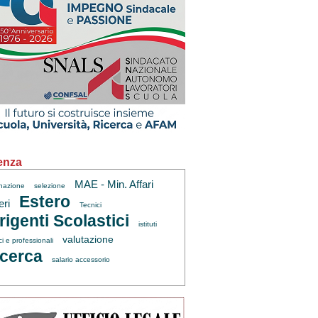
enza
MAE - Min. Affari
inazione
selezione
Estero
eri
Tecnici
rigenti Scolastici
istituti
valutazione
ci e professionali
cerca
salario accessorio