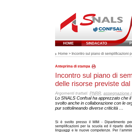
HOME
SINDACATO
P
Inserisci parola 
Home
> Incontro sul piano di semplificazioni p
Anteprima di stampa
Incontro sul piano di semp
delle risorse previste d
Argomenti trattati:
PNRR
,
assegnazione r
Lo SNALS Confsal ha apprezzato che il Mi
svolto anche in collaborazione con le org
pur sottolineando diverse criticità …
Si è svolto presso il MIM - Dipartimento per
semplificazioni per la scuola ed il riparto de
linguaggi e le nuove competenze. Per l’ammini