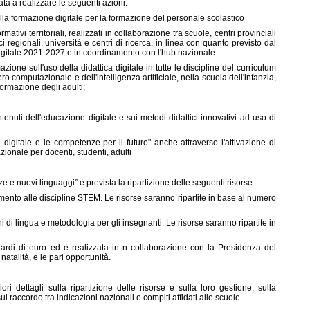
ata a realizzare le seguenti azioni:
lla formazione digitale per la formazione del personale scolastico
ativi territoriali, realizzati in collaborazione tra scuole, centri provinciali
ici regionali, università e centri di ricerca, in linea con quanto previsto dal
igitale 2021-2027 e in coordinamento con l'hub nazionale
zione sull'uso della didattica digitale in tutte le discipline del curriculum
o computazionale e dell'intelligenza artificiale, nella scuola dell'infanzia,
formazione degli adulti;
enuti dell'educazione digitale e sui metodi didattici innovativi ad uso di
digitale e le competenze per il futuro" anche attraverso l'attivazione di
zionale per docenti, studenti, adulti
e nuovi linguaggi” è prevista la ripartizione delle seguenti risorse:
amento alle discipline STEM. Le risorse saranno ripartite in base al numero
i di lingua e metodologia per gli insegnanti. Le risorse saranno ripartite in
iardi di euro ed è realizzata in n collaborazione con la Presidenza del
 natalità, e le pari opportunità.
i dettagli sulla ripartizione delle risorse e sulla loro gestione, sulla
l raccordo tra indicazioni nazionali e compiti affidati alle scuole.