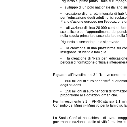
Riguardo al primo punto l’Italia si è impegn
• sviluppo di un polo nazionale italiano su
• creazione di una rete integrata di hub form
per l'educazione degli adulti, uffici scolast
Piano d'azione europeo per l'educazione d
• attivazione di circa 20.000 corsi di forma
scolastico e per l'apprendimento del pensier
nella scuola primaria e secondaria e nella 
Riguardo al secondo punto si prevede
• la creazione di una piattaforma sui cont
insegnanti, studenti e famiglie
• la creazione di "Patti per l'educazione 
percorsi di formazione diffusa e intergenera
Riguardo all’
investimento 3.1
“Nuove competenze 
- 600 milioni di euro per attività di orient
degli studenti.
- 150 milioni di euro per corsi di formazion
proporzione alle dotazioni organiche.
Per l’investimento 3.1 il PNRR stanzia 1,1 mil
Consiglio dei Ministri- Ministro per la famiglia, la
Lo Snals Confsal ha richiesto di avere maggior
governance nazionale delle attività formative e su