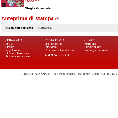
27/03/2023
Sfoglia il giornale
Anteprima di stampa
Argomenti correlati:
Editoriale
SINDACATO
PRIMO PIANO
STAMPA
Storia
Ultime notizie
Editoriale
Statuto
Interviste
Pubblicazioni
Regolamento
Posizioni del sindacato
Rassegna stampa
Struttura Nazionale
AGENDA SCUOLA
Struttura territoriale
Copyright 2013 SNALS. Risoluzione minima: 1024x768. Ottimizzato per Mozilla