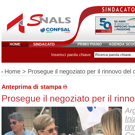
HOME
SINDACATO
PRIMO PIANO
AGENDA SCU
Inserisci parola chiave:
Home
> Prosegue il negoziato per il rinnovo del 
Anteprima di stampa
Prosegue il negoziato per il rinno
Arg
Ini
rin
Con